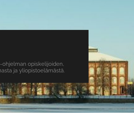
o-ohjelman opiskelijoiden,
sta ja yliopistoelämästä.