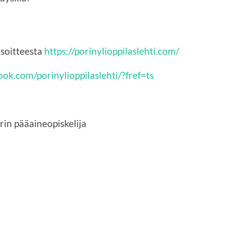
osoitteesta
https://porinylioppilaslehti.com/
ok.com/porinylioppilaslehti/?fref=ts
urin pääaineopiskelija