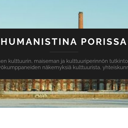
HUMANISTINA PORISSA
isen kulttuurin, maiseman ja kulttuuriperinnön tutkint
yökumppaneiden näkemyksiä kulttuurista, yhteiskunna