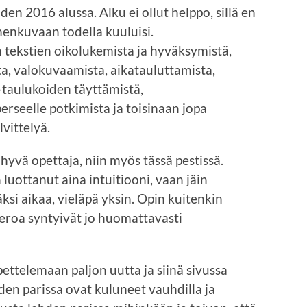
en 2016 alussa. Alku ei ollut helppo, sillä en
menkuvaan todella kuuluisi.
 tekstien oikolukemista ja hyväksymistä,
ta, valokuvaamista, aikatauluttamista,
-taulukoiden täyttämistä,
rseelle potkimista ja toisinaan jopa
lvittelyä.
vä opettaja, niin myös tässä pestissä.
uottanut aina intuitiooni, vaan jäin
ksi aikaa, vieläpä yksin. Opin kuitenkin
eroa syntyivät jo huomattavasti
ettelemaan paljon uutta ja siinä sivussa
den parissa ovat kuluneet vauhdilla ja