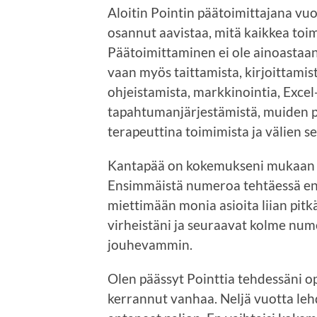
Aloitin Pointin päätoimittajana vuod
osannut aavistaa, mitä kaikkea toi
Päätoimittaminen ei ole ainoastaan
vaan myös taittamista, kirjoittamis
ohjeistamista, markkinointia, Excel
tapahtumanjärjestämistä, muiden pe
terapeuttina toimimista ja välien se
Kantapää on kokemukseni mukaan hy
Ensimmäistä numeroa tehtäessä en l
miettimään monia asioita liian pitkä
virheistäni ja seuraavat kolme num
jouhevammin.
Olen päässyt Pointtia tehdessäni op
kerrannut vanhaa. Neljä vuotta leh