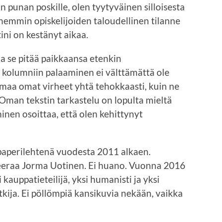
punan poskille, olen tyytyväinen silloisesta
hemmin opiskelijoiden taloudellinen tilanne
ini on kestänyt aikaa.
 ja se pitää paikkaansa etenkin
 kolumniin palaaminen ei välttämättä ole
omaa omat virheet yhtä tehokkaasti, kuin ne
a. Oman tekstin tarkastelu on lopulta mieltä
inen osoittaa, että olen kehittynyt
 paperilehtenä vuodesta 2011 alkaen.
eraa Jorma Uotinen. Ei huano. Vuonna 2016
auppatieteilijä, yksi humanisti ja yksi
kija. Ei pöllömpiä kansikuvia nekään, vaikka