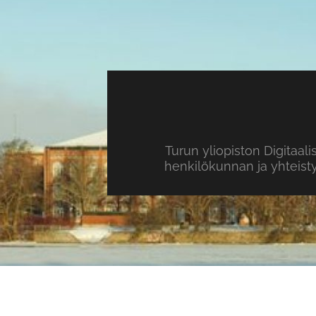
Turun yliopiston Digitaal
henkilökunnan ja yhteist