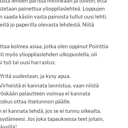
usta lehden parissa mihinkään ja toivon, että
tetaan painettua ylioppilaslehteä. Loppujen
 saada käsiin vasta painosta tullut uusi lehti.
eitä jo paperilla olevasta lehdestä. Niitä
nottaa kolmea asiaa, jotka olen oppinut Pointtia
ti myös ylioppilaslehden ulkopuolella, oli
i työ tai uusi harrastus:
 Yritä uudestaan, ja kysy apua.
irheistä ei kannata lannistua, vaan niistä
yöskään palautteen voimaa ei kannata
joskus ottaa itsetunnon päälle.
 ei kannata tehdä, jos se ei tunnu oikealta.
 sydämeesi. Jos joka tapauksessa teet jotain,
äysillä!