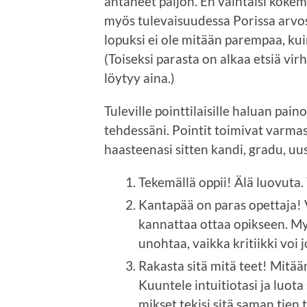
antaneet paljon. En vaihtaisi kokem
myös tulevaisuudessa Porissa arvos
lopuksi ei ole mitään parempaa, kuin
(Toiseksi parasta on alkaa etsiä virh
löytyy aina.)
Tuleville pointtilaisille haluan pai
tehdessäni. Pointit toimivat varmas
haasteenasi sitten kandi, gradu, uus
Tekemällä oppii! Älä luovuta.
Kantapää on paras opettaja! V
kannattaa ottaa opikseen. M
unohtaa, vaikka kritiikki voi 
Rakasta sitä mitä teet! Mitään
Kuuntele intuitiotasi ja luota
mikset tekisi sitä saman tien t