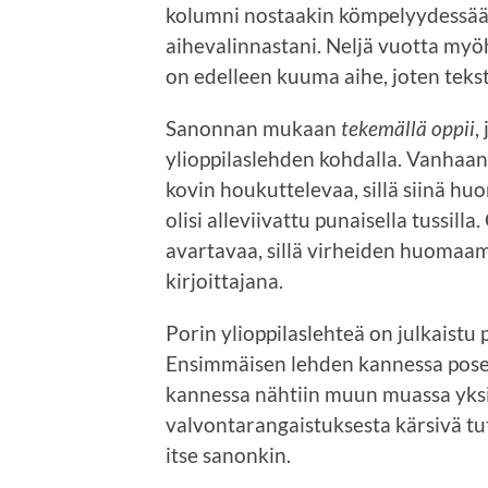
kolumni nostaakin kömpelyydessään 
aihevalinnastani. Neljä vuotta myö
on edelleen kuuma aihe, joten tekst
Sanonnan mukaan
tekemällä oppii
,
ylioppilaslehden kohdalla. Vanhaan
kovin houkuttelevaa, sillä siinä hu
olisi alleviivattu punaisella tussill
avartavaa, sillä virheiden huomaam
kirjoittajana.
Porin ylioppilaslehteä on julkaistu
Ensimmäisen lehden kannessa pose
kannessa nähtiin muun muassa yksi k
valvontarangaistuksesta kärsivä tut
itse sanonkin.