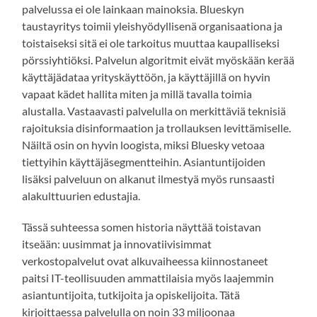
palvelussa ei ole lainkaan mainoksia. Blueskyn
taustayritys toimii yleishyödyllisenä organisaationa ja
toistaiseksi sitä ei ole tarkoitus muuttaa kaupalliseksi
pörssiyhtiöksi. Palvelun algoritmit eivät myöskään kerää
käyttäjädataa yrityskäyttöön, ja käyttäjillä on hyvin
vapaat kädet hallita miten ja millä tavalla toimia
alustalla. Vastaavasti palvelulla on merkittäviä teknisiä
rajoituksia disinformaation ja trollauksen levittämiselle.
Näiltä osin on hyvin loogista, miksi Bluesky vetoaa
tiettyihin käyttäjäsegmentteihin. Asiantuntijoiden
lisäksi palveluun on alkanut ilmestyä myös runsaasti
alakulttuurien edustajia.
Tässä suhteessa somen historia näyttää toistavan
itseään: uusimmat ja innovatiivisimmat
verkostopalvelut ovat alkuvaiheessa kiinnostaneet
paitsi IT-teollisuuden ammattilaisia myös laajemmin
asiantuntijoita, tutkijoita ja opiskelijoita. Tätä
kirjoittaessa palvelulla on noin 33 miljoonaa