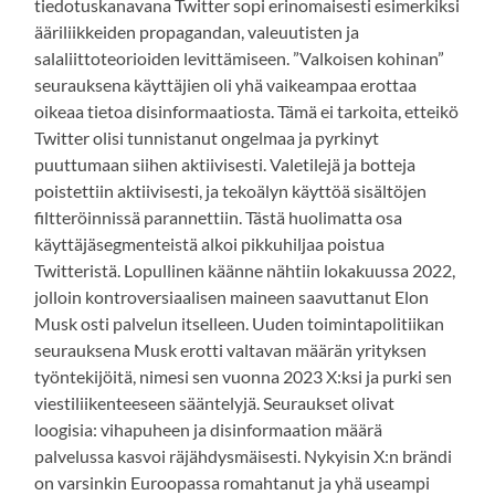
tiedotuskanavana Twitter sopi erinomaisesti esimerkiksi
ääriliikkeiden propagandan, valeuutisten ja
salaliittoteorioiden levittämiseen. ”Valkoisen kohinan”
seurauksena käyttäjien oli yhä vaikeampaa erottaa
oikeaa tietoa disinformaatiosta. Tämä ei tarkoita, etteikö
Twitter olisi tunnistanut ongelmaa ja pyrkinyt
puuttumaan siihen aktiivisesti. Valetilejä ja botteja
poistettiin aktiivisesti, ja tekoälyn käyttöä sisältöjen
filtteröinnissä parannettiin. Tästä huolimatta osa
käyttäjäsegmenteistä alkoi pikkuhiljaa poistua
Twitteristä. Lopullinen käänne nähtiin lokakuussa 2022,
jolloin kontroversiaalisen maineen saavuttanut Elon
Musk osti palvelun itselleen. Uuden toimintapolitiikan
seurauksena Musk erotti valtavan määrän yrityksen
työntekijöitä, nimesi sen vuonna 2023 X:ksi ja purki sen
viestiliikenteeseen sääntelyjä. Seuraukset olivat
loogisia: vihapuheen ja disinformaation määrä
palvelussa kasvoi räjähdysmäisesti. Nykyisin X:n brändi
on varsinkin Euroopassa romahtanut ja yhä useampi