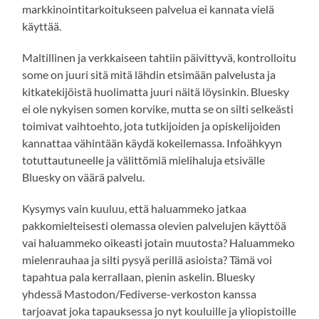
markkinointitarkoitukseen palvelua ei kannata vielä
käyttää.
Maltillinen ja verkkaiseen tahtiin päivittyvä, kontrolloitu
some on juuri sitä mitä lähdin etsimään palvelusta ja
kitkatekijöistä huolimatta juuri näitä löysinkin. Bluesky
ei ole nykyisen somen korvike, mutta se on silti selkeästi
toimivat vaihtoehto, jota tutkijoiden ja opiskelijoiden
kannattaa vähintään käydä kokeilemassa. Infoähkyyn
totuttautuneelle ja välittömiä mielihaluja etsivälle
Bluesky on väärä palvelu.
Kysymys vain kuuluu, että haluammeko jatkaa
pakkomielteisesti olemassa olevien palvelujen käyttöä
vai haluammeko oikeasti jotain muutosta? Haluammeko
mielenrauhaa ja silti pysyä perillä asioista? Tämä voi
tapahtua pala kerrallaan, pienin askelin. Bluesky
yhdessä Mastodon/Fediverse-verkoston kanssa
tarjoavat joka tapauksessa jo nyt kouluille ja yliopistoille