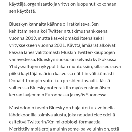
käyttäjä, organisaatio ja yritys on luopunut kokonaan
sen käytöstä.
Blueskyn kannalta käänne oli ratkaiseva. Sen
kehittäminen alkoi Twitterin tutkimushankkeena
vuonna 2019, mutta kasvoi omaksi itsenäiseksi
yrityksekseen vuonna 2021. Käyttäjämäärät alkoivat
kasvaa lähes välittömästi Muskin Twitter-kauppojen
vanavedessä. Blueskyn suosio on selvästi kytköksissä
Yhdysvaltojen nykypolitiikan muutoksiin, sillä seuraava
piikki käyttäjämäärien kasvussa nähtiin välittömästi
Donald Trumpin voitettua presidentinvaalit. Tässä
vaiheessa Bluesky noteerattiin myös ensimmäisen
kerran laajemmin Euroopassa ja myös Suomessa.
Mastodonin tavoin Bluesky on hajautettu, avoimella
lähdekoodilla toimiva alusta, joka noudattelee edellä
esiteltyä Twitterin/X:n mikroblogi-formaattia.
Merkittävimpiä eroja muihin some-palveluihin on, että