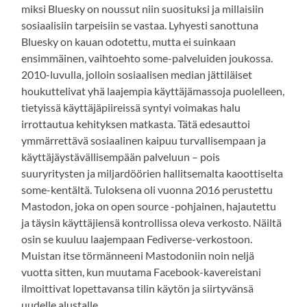
miksi Bluesky on noussut niin suosituksi ja millaisiin
sosiaalisiin tarpeisiin se vastaa. Lyhyesti sanottuna
Bluesky on kauan odotettu, mutta ei suinkaan
ensimmäinen, vaihtoehto some-palveluiden joukossa.
2010-luvulla, jolloin sosiaalisen median jättiläiset
houkuttelivat yhä laajempia käyttäjämassoja puolelleen,
tietyissä käyttäjäpiireissä syntyi voimakas halu
irrottautua kehityksen matkasta. Tätä edesauttoi
ymmärrettävä sosiaalinen kaipuu turvallisempaan ja
käyttäjäystävällisempään palveluun – pois
suuryritysten ja miljardöörien hallitsemalta kaoottiselta
some-kentältä. Tuloksena oli vuonna 2016 perustettu
Mastodon, joka on open source -pohjainen, hajautettu
ja täysin käyttäjiensä kontrollissa oleva verkosto. Näiltä
osin se kuuluu laajempaan Fediverse-verkostoon.
Muistan itse törmänneeni Mastodoniin noin neljä
vuotta sitten, kun muutama Facebook-kavereistani
ilmoittivat lopettavansa tilin käytön ja siirtyvänsä
uudelle alustalle.