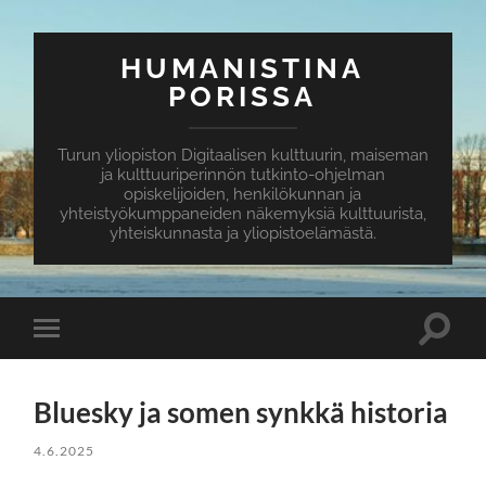
HUMANISTINA
PORISSA
Turun yliopiston Digitaalisen kulttuurin, maiseman
ja kulttuuriperinnön tutkinto-ohjelman
opiskelijoiden, henkilökunnan ja
yhteistyökumppaneiden näkemyksiä kulttuurista,
yhteiskunnasta ja yliopistoelämästä.
Toggle
Toggle
search
mobile
field
menu
Bluesky ja somen synkkä historia
4.6.2025