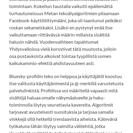
toimintaan. Kokeilun taustalla vaikutti epäilemättä
turhautuneisuus Metan tekoälyalgoritmien pilaamaan
Facebook-käyttöliittymääni, joka oli taantunut pelkäksi
roskan sekamelskaksi. Lisäksi en pystynyt enää itse
vaikuttamaan riittävässä määrin millaista sisältöä
halusin nähdä. Vuodenvaihteen tapahtumat
Yhdysvalloissa vielä korostivat tätä muutosta, jolloin
osa postauksista alkoivat toistaa tyypillistä somen
kaikukammio-efektiä ahdistavuuteen asti.
Bluesky-profiilin teko on helppoa ja käyttäjätili koostuu
itse valitusta käyttäjänimestä ja @-merkillä varustetusta
palvelulinkistä. Profiilissa voi määritellä vapaasti mitä
sisältöjä haluaa omalle näkymäalueelle ja haku-
toiminnolla löytyy seurattavia kavereita. Algoritmit
tarjoavat avusteisesti suosituksia ja tarjoaa samalla
vinkkejä sillä hetkellä trendaavista aiheista. Kätevänä
työkaluna tähän löytyy valmiita välilehtiä, jotka