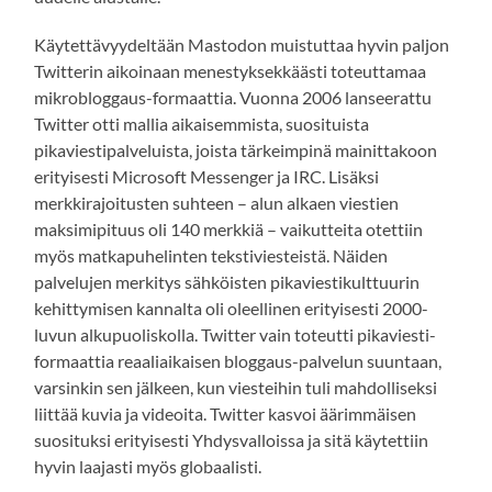
Käytettävyydeltään Mastodon muistuttaa hyvin paljon
Twitterin aikoinaan menestyksekkäästi toteuttamaa
mikrobloggaus-formaattia. Vuonna 2006 lanseerattu
Twitter otti mallia aikaisemmista, suosituista
pikaviestipalveluista, joista tärkeimpinä mainittakoon
erityisesti Microsoft Messenger ja IRC. Lisäksi
merkkirajoitusten suhteen – alun alkaen viestien
maksimipituus oli 140 merkkiä – vaikutteita otettiin
myös matkapuhelinten tekstiviesteistä. Näiden
palvelujen merkitys sähköisten pikaviestikulttuurin
kehittymisen kannalta oli oleellinen erityisesti 2000-
luvun alkupuoliskolla. Twitter vain toteutti pikaviesti-
formaattia reaaliaikaisen bloggaus-palvelun suuntaan,
varsinkin sen jälkeen, kun viesteihin tuli mahdolliseksi
liittää kuvia ja videoita. Twitter kasvoi äärimmäisen
suosituksi erityisesti Yhdysvalloissa ja sitä käytettiin
hyvin laajasti myös globaalisti.