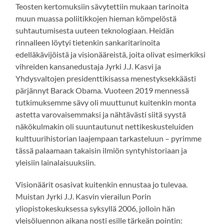
Teosten kertomuksiin sävytettiin mukaan tarinoita
muun muassa poliitikkojen hieman kömpelöstä
suhtautumisesta uuteen teknologiaan. Heidän
rinnalleen löytyi tietenkin sankaritarinoita
edelläkävijöistä ja visionääreistä, joita olivat esimerkiksi
vihreiden kansanedustaja Jyrki J.J. Kasvi ja
Yhdysvaltojen presidenttikisassa menestyksekkäästi
pärjännyt Barack Obama. Vuoteen 2019 mennessä
tutkimuksemme sävy oli muuttunut kuitenkin monta
astetta varovaisemmaksi ja nähtävästi siitä syystä
näkökulmakin oli suuntautunut nettikeskusteluiden
kulttuurihistorian laajempaan tarkasteluun – pyrimme
tässä palaamaan takaisin ilmiön syntyhistoriaan ja
yleisiin lainalaisuuksiin.
Visionäärit osasivat kuitenkin ennustaa jo tulevaa.
Muistan Jyrki J.J. Kasvin vierailun Porin
yliopistokeskuksessa syksyllä 2006, jolloin hän
yleisöluennon aikana nosti esille tärkeän pointin: