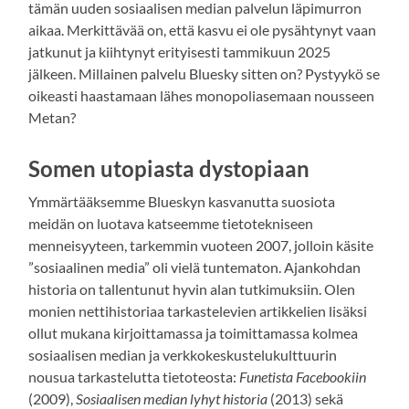
tämän uuden sosiaalisen median palvelun läpimurron
aikaa. Merkittävää on, että kasvu ei ole pysähtynyt vaan
jatkunut ja kiihtynyt erityisesti tammikuun 2025
jälkeen. Millainen palvelu Bluesky sitten on? Pystyykö se
oikeasti haastamaan lähes monopoliasemaan nousseen
Metan?
Somen utopiasta dystopiaan
Ymmärtääksemme Blueskyn kasvanutta suosiota
meidän on luotava katseemme tietotekniseen
menneisyyteen, tarkemmin vuoteen 2007, jolloin käsite
”sosiaalinen media” oli vielä tuntematon. Ajankohdan
historia on tallentunut hyvin alan tutkimuksiin. Olen
monien nettihistoriaa tarkastelevien artikkelien lisäksi
ollut mukana kirjoittamassa ja toimittamassa kolmea
sosiaalisen median ja verkkokeskustelukulttuurin
nousua tarkastelutta tietoteosta:
Funetista Facebookiin
(2009),
Sosiaalisen median lyhyt historia
(2013) sekä