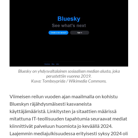
Bluesky on yhdysvaltalainen sosiaalisen median alusta, joka
perustettiin vuonna 2019.
Kuva: Tomboyprida / Wikimedia Commons.
Viimeisen reilun vuoden ajan maailmalla on kohistu
Blueskyn räjähdysmäisesti kasvaneista
käyttäjämääristä. Linkitysten ja sitaattien määrissä
mitattuna IT-teollisuuden tapahtumia seuraavat mediat
kiinnittivät palveluun huomiota jo keväällä 2024.
Laajemmin mediajulkisuudessa erityisesti syksy 2024 oli