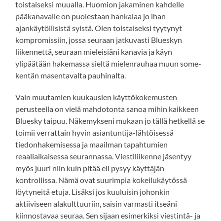
toistaiseksi muualla. Huomion jakaminen kahdelle
pääkanavalle on puolestaan hankalaa jo ihan
ajankäytöllisistä syistä. Olen toistaiseksi tyytynyt
kompromissiin, jossa seuraan jatkuvasti Blueskyn
liikennettä, seuraan mieleisiäni kanavia ja käyn
ylipäätään hakemassa sieltä mielenrauhaa muun some-
kentän masentavalta pauhinalta.
Vain muutamien kuukausien käyttökokemusten
perusteella on vielä mahdotonta sanoa mihin kaikkeen
Bluesky taipuu. Näkemykseni mukaan jo tällä hetkellä se
toimii verrattain hyvin asiantuntija-lähtöisessä
tiedonhakemisessa ja maailman tapahtumien
reaaliaikaisessa seurannassa. Viestiliikenne jäsentyy
myös juuri niin kuin pitää eli pysyy käyttäjän
kontrollissa. Nämä ovat suurimpia kokeilukäytössä
löytyneitä etuja. Lisäksi jos kuuluisin johonkin
aktiiviseen alakulttuuriin, saisin varmasti itseäni
kiinnostavaa seuraa. Sen sijaan esimerkiksi viestintä- ja