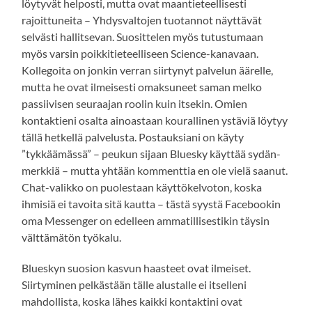
löytyvät helposti, mutta ovat maantieteellisesti
rajoittuneita – Yhdysvaltojen tuotannot näyttävät
selvästi hallitsevan. Suosittelen myös tutustumaan
myös varsin poikkitieteelliseen Science-kanavaan.
Kollegoita on jonkin verran siirtynyt palvelun äärelle,
mutta he ovat ilmeisesti omaksuneet saman melko
passiivisen seuraajan roolin kuin itsekin. Omien
kontaktieni osalta ainoastaan kourallinen ystäviä löytyy
tällä hetkellä palvelusta. Postauksiani on käyty
”tykkäämässä” – peukun sijaan Bluesky käyttää sydän-
merkkiä – mutta yhtään kommenttia en ole vielä saanut.
Chat-valikko on puolestaan käyttökelvoton, koska
ihmisiä ei tavoita sitä kautta – tästä syystä Facebookin
oma Messenger on edelleen ammatillisestikin täysin
välttämätön työkalu.
Blueskyn suosion kasvun haasteet ovat ilmeiset.
Siirtyminen pelkästään tälle alustalle ei itselleni
mahdollista, koska lähes kaikki kontaktini ovat