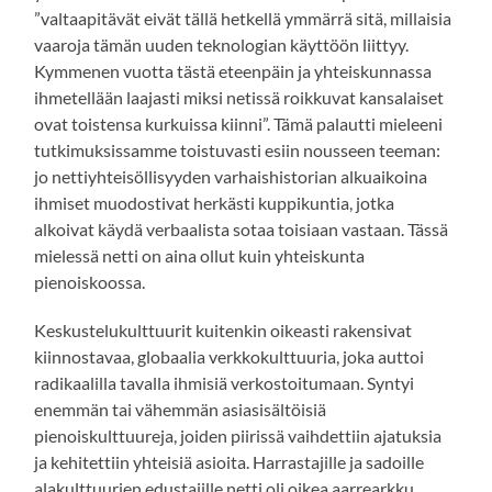
”valtaapitävät eivät tällä hetkellä ymmärrä sitä, millaisia
vaaroja tämän uuden teknologian käyttöön liittyy.
Kymmenen vuotta tästä eteenpäin ja yhteiskunnassa
ihmetellään laajasti miksi netissä roikkuvat kansalaiset
ovat toistensa kurkuissa kiinni”. Tämä palautti mieleeni
tutkimuksissamme toistuvasti esiin nousseen teeman:
jo nettiyhteisöllisyyden varhaishistorian alkuaikoina
ihmiset muodostivat herkästi kuppikuntia, jotka
alkoivat käydä verbaalista sotaa toisiaan vastaan. Tässä
mielessä netti on aina ollut kuin yhteiskunta
pienoiskoossa.
Keskustelukulttuurit kuitenkin oikeasti rakensivat
kiinnostavaa, globaalia verkkokulttuuria, joka auttoi
radikaalilla tavalla ihmisiä verkostoitumaan. Syntyi
enemmän tai vähemmän asiasisältöisiä
pienoiskulttuureja, joiden piirissä vaihdettiin ajatuksia
ja kehitettiin yhteisiä asioita. Harrastajille ja sadoille
alakulttuurien edustajille netti oli oikea aarrearkku.