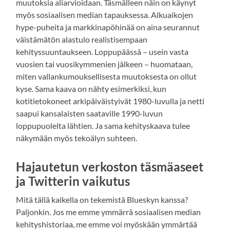
muutoksia aliarvioidaan. Täsmälleen näin on käynyt
myös sosiaalisen median tapauksessa. Alkuaikojen
hype-puheita ja markkinapöhinää on aina seurannut
väistämätön alastulo realistisempaan
kehityssuuntaukseen. Loppupäässä – usein vasta
vuosien tai vuosikymmenien jälkeen – huomataan,
miten vallankumouksellisesta muutoksesta on ollut
kyse. Sama kaava on nähty esimerkiksi, kun
kotitietokoneet arkipäiväistyivät 1980-luvulla ja netti
saapui kansalaisten saataville 1990-luvun
loppupuolelta lähtien. Ja sama kehityskaava tulee
näkymään myös tekoälyn suhteen.
Hajautetun verkoston täsmäaseet
ja Twitterin vaikutus
Mitä tällä kaikella on tekemistä Blueskyn kanssa?
Paljonkin. Jos me emme ymmärrä sosiaalisen median
kehityshistoriaa, me emme voi myöskään ymmärtää