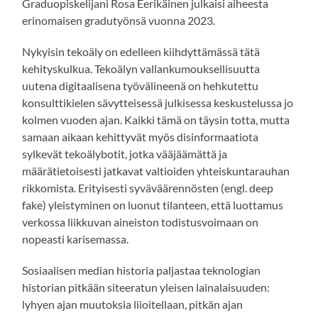
Graduopiskelijani Rosa Eerikäinen julkaisi aiheesta
erinomaisen gradutyönsä vuonna 2023.
Nykyisin tekoäly on edelleen kiihdyttämässä tätä
kehityskulkua. Tekoälyn vallankumouksellisuutta
uutena digitaalisena työvälineenä on hehkutettu
konsulttikielen sävytteisessä julkisessa keskustelussa jo
kolmen vuoden ajan. Kaikki tämä on täysin totta, mutta
samaan aikaan kehittyvät myös disinformaatiota
sylkevät tekoälybotit, jotka vääjäämättä ja
määrätietoisesti jatkavat valtioiden yhteiskuntarauhan
rikkomista. Erityisesti syväväärennösten (engl. deep
fake) yleistyminen on luonut tilanteen, että luottamus
verkossa liikkuvan aineiston todistusvoimaan on
nopeasti karisemassa.
Sosiaalisen median historia paljastaa teknologian
historian pitkään siteeratun yleisen lainalaisuuden:
lyhyen ajan muutoksia liioitellaan, pitkän ajan