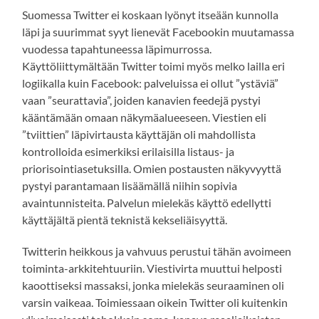
Suomessa Twitter ei koskaan lyönyt itseään kunnolla
läpi ja suurimmat syyt lienevät Facebookin muutamassa
vuodessa tapahtuneessa läpimurrossa.
Käyttöliittymältään Twitter toimi myös melko lailla eri
logiikalla kuin Facebook: palveluissa ei ollut ”ystäviä”
vaan ”seurattavia”, joiden kanavien feedejä pystyi
kääntämään omaan näkymäalueeseen. Viestien eli
”tviittien” läpivirtausta käyttäjän oli mahdollista
kontrolloida esimerkiksi erilaisilla listaus- ja
priorisointiasetuksilla. Omien postausten näkyvyyttä
pystyi parantamaan lisäämällä niihin sopivia
avaintunnisteita. Palvelun mielekäs käyttö edellytti
käyttäjältä pientä teknistä kekseliäisyyttä.
Twitterin heikkous ja vahvuus perustui tähän avoimeen
toiminta-arkkitehtuuriin. Viestivirta muuttui helposti
kaoottiseksi massaksi, jonka mielekäs seuraaminen oli
varsin vaikeaa. Toimiessaan oikein Twitter oli kuitenkin