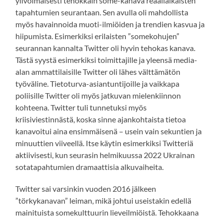
ylivoimaisesti tehokkain some-kanava reaaliaikaisten
tapahtumien seurantaan. Sen avulla oli mahdollista
myös havainnoida muoti-ilmiöiden ja trendien kasvua ja
hiipumista. Esimerkiksi erilaisten ”somekohujen”
seurannan kannalta Twitter oli hyvin tehokas kanava.
Tästä syystä esimerkiksi toimittajille ja yleensä media-
alan ammattilaisille Twitter oli lähes välttämätön
työväline. Tietoturva-asiantuntijoille ja vaikkapa
poliisille Twitter oli myös jatkuvan mielenkiinnon
kohteena. Twitter tuli tunnetuksi myös
kriisiviestinnästä, koska sinne ajankohtaista tietoa
kanavoitui aina ensimmäisenä – usein vain sekuntien ja
minuuttien viiveellä. Itse käytin esimerkiksi Twitteriä
aktiivisesti, kun seurasin helmikuussa 2022 Ukrainan
sotatapahtumien dramaattisia alkuvaiheita.
Twitter sai varsinkin vuoden 2016 jälkeen
”törkykanavan” leiman, mikä johtui useistakin edellä
mainituista somekulttuurin lieveilmiöistä. Tehokkaana