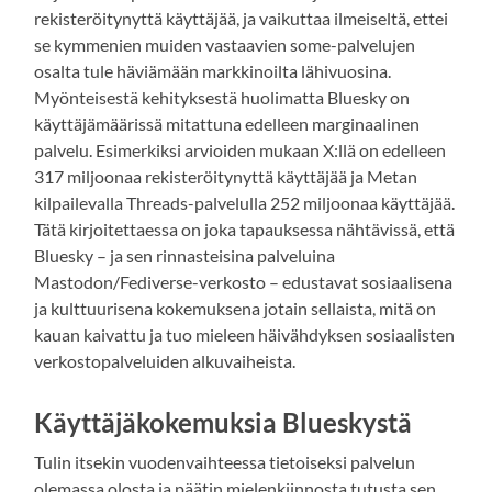
rekisteröitynyttä käyttäjää, ja vaikuttaa ilmeiseltä, ettei
se kymmenien muiden vastaavien some-palvelujen
osalta tule häviämään markkinoilta lähivuosina.
Myönteisestä kehityksestä huolimatta Bluesky on
käyttäjämäärissä mitattuna edelleen marginaalinen
palvelu. Esimerkiksi arvioiden mukaan X:llä on edelleen
317 miljoonaa rekisteröitynyttä käyttäjää ja Metan
kilpailevalla Threads-palvelulla 252 miljoonaa käyttäjää.
Tätä kirjoitettaessa on joka tapauksessa nähtävissä, että
Bluesky – ja sen rinnasteisina palveluina
Mastodon/Fediverse-verkosto – edustavat sosiaalisena
ja kulttuurisena kokemuksena jotain sellaista, mitä on
kauan kaivattu ja tuo mieleen häivähdyksen sosiaalisten
verkostopalveluiden alkuvaiheista.
Käyttäjäkokemuksia Blueskystä
Tulin itsekin vuodenvaihteessa tietoiseksi palvelun
olemassa olosta ja päätin mielenkiinnosta tutusta sen