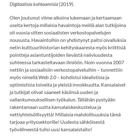
Digitaalisia kohtaamisia
(2019).
Olen joutunut viime aikoina lukemaan ja kertaamaan
useita kertoja millaisia havaintoja meillä alan tutkijoina
oli vuosia sitten sosiaalisten verkostopalvelujen
noususta. Havaintoihin on yhdistynyt paitsi oivalluksia
netin kulttuurihistorian kehityskaaresta myös kriittisiä
pointteja asiantuntijoiden lievästä naiiviuudesta
suhteessa tarkasteltavaan ilmiöön. Noin vuonna 2007
nettiin ja sosiaalisiin verkostopalveluihin – tunnettiin
myös nimellä Web 2.0 – kohdistui idealistisia ja
optimistisia toiveita ja yleistä innokkuutta. Kansalaiset
ja tutkijat olivat saaneet käsiinsä uuden ja
vallankumouksellisen työkalun. Tällähän pystyään
rakentamaan uutta kansalaiskeskustelua ja
nettiyhteisöllisyyttä! Millaisia mahdollisuuksia tämä
tarjoaa yrityssektorille! Uudesta sähköisestä
työvälineestä tulisi uusi kansalaistaito!