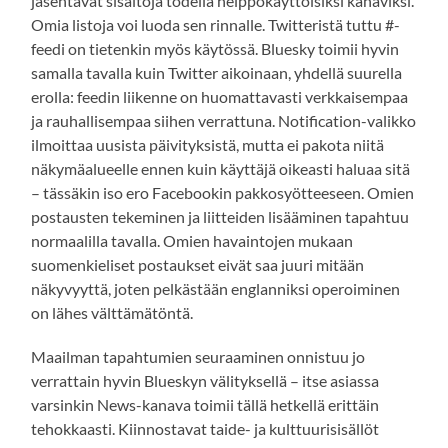
jäsentävät sisältöjä todella helppokäyttöisiksi kanaviksi.
Omia listoja voi luoda sen rinnalle. Twitteristä tuttu #-
feedi on tietenkin myös käytössä. Bluesky toimii hyvin
samalla tavalla kuin Twitter aikoinaan, yhdellä suurella
erolla: feedin liikenne on huomattavasti verkkaisempaa
ja rauhallisempaa siihen verrattuna. Notification-valikko
ilmoittaa uusista päivityksistä, mutta ei pakota niitä
näkymäalueelle ennen kuin käyttäjä oikeasti haluaa sitä
– tässäkin iso ero Facebookin pakkosyötteeseen. Omien
postausten tekeminen ja liitteiden lisääminen tapahtuu
normaalilla tavalla. Omien havaintojen mukaan
suomenkieliset postaukset eivät saa juuri mitään
näkyvyyttä, joten pelkästään englanniksi operoiminen
on lähes välttämätöntä.
Maailman tapahtumien seuraaminen onnistuu jo
verrattain hyvin Blueskyn välityksellä – itse asiassa
varsinkin News-kanava toimii tällä hetkellä erittäin
tehokkaasti. Kiinnostavat taide- ja kulttuurisisällöt