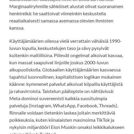
Marginaaliryhmille sähköiset alustat olivat suoranainen
henkireikä: he saattoivat viimeinkin keskustella
reaaliaikaisesti samassa asemassa olevien ihmisten
kanssa.
Käyttäjämäärien ollessa vielä verrattain vähäisiä 1990-
luvun lopulla, keskustelujen taso ja sävy pysyivät
kuitenkin maltillisina. Piilevät ongelmat alkoivat kasvaa,
kun massat saapuivat linjoille joskus 2000-luvun
alkupuoliskolla. Globaalien käyttäjämäärien kasvaessa
tapahtui luonnollinen, kapitalistisen logiikan mukainen
käänne: kymmenet palvelut alkoivat kilpailla käyttäjistä
ja rahavirroista. Taistelun päätepiste on nähtävissä:
Meta dominoi suvereenisti kaikkia suosituimpia
palveluja (Instagram, WhatsApp, Facebook, Threads).
Rinnalle voidaan tietenkin laskea joitain merkittäviä
poikkeuksia, kuten kiinalaisten masinoima TikTok ja
nykyisin miljardööri Elon Muskin omaksi leikkikalukseen