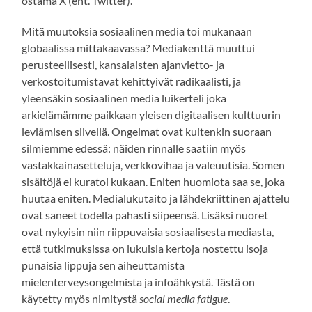
ostama X (ent. Twitter).
Mitä muutoksia sosiaalinen media toi mukanaan
globaalissa mittakaavassa? Mediakenttä muuttui
perusteellisesti, kansalaisten ajanvietto- ja
verkostoitumistavat kehittyivät radikaalisti, ja
yleensäkin sosiaalinen media luikerteli joka
arkielämämme paikkaan yleisen digitaalisen kulttuurin
leviämisen siivellä. Ongelmat ovat kuitenkin suoraan
silmiemme edessä: näiden rinnalle saatiin myös
vastakkainasetteluja, verkkovihaa ja valeuutisia. Somen
sisältöjä ei kuratoi kukaan. Eniten huomiota saa se, joka
huutaa eniten. Medialukutaito ja lähdekriittinen ajattelu
ovat saneet todella pahasti siipeensä. Lisäksi nuoret
ovat nykyisin niin riippuvaisia sosiaalisesta mediasta,
että tutkimuksissa on lukuisia kertoja nostettu isoja
punaisia lippuja sen aiheuttamista
mielenterveysongelmista ja infoähkystä. Tästä on
käytetty myös nimitystä
social media fatigue
.