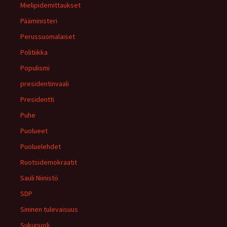
Mielipidemittaukset
Pääministeri
Perussuomalaiset
Politiikka
Populismi
presidentinvaali
Presidentti
Puhe
Puolueet
Puoluelehdet
Ruotsidemokraatit
Sauli Niinistö
SDP
Sininen tulevaisuus
Sukupuoli