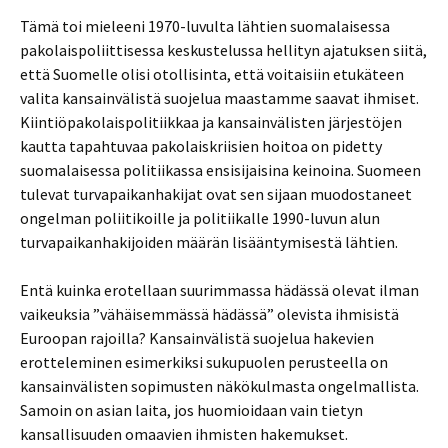
Tämä toi mieleeni 1970-luvulta lähtien suomalaisessa
pakolaispoliittisessa keskustelussa hellityn ajatuksen siitä,
että Suomelle olisi otollisinta, että voitaisiin etukäteen
valita kansainvälistä suojelua maastamme saavat ihmiset.
Kiintiöpakolaispolitiikkaa ja kansainvälisten järjestöjen
kautta tapahtuvaa pakolaiskriisien hoitoa on pidetty
suomalaisessa politiikassa ensisijaisina keinoina. Suomeen
tulevat turvapaikanhakijat ovat sen sijaan muodostaneet
ongelman poliitikoille ja politiikalle 1990-luvun alun
turvapaikanhakijoiden määrän lisääntymisestä lähtien.
Entä kuinka erotellaan suurimmassa hädässä olevat ilman
vaikeuksia ”vähäisemmässä hädässä” olevista ihmisistä
Euroopan rajoilla? Kansainvälistä suojelua hakevien
erotteleminen esimerkiksi sukupuolen perusteella on
kansainvälisten sopimusten näkökulmasta ongelmallista.
Samoin on asian laita, jos huomioidaan vain tietyn
kansallisuuden omaavien ihmisten hakemukset.