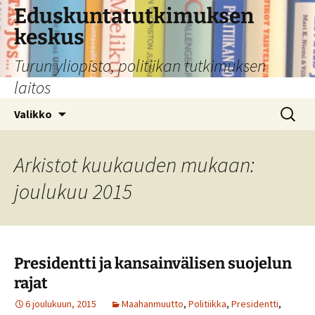
Siirry
Eduskuntatutkimuksen
sisältöön
keskus
Turun yliopisto, politiikan tutkimuksen
laitos
Haku:
Valikko
Arkistot kuukauden mukaan:
joulukuu 2015
Presidentti ja kansainvälisen suojelun
rajat
6 joulukuun, 2015
Maahanmuutto
,
Politiikka
,
Presidentti
,