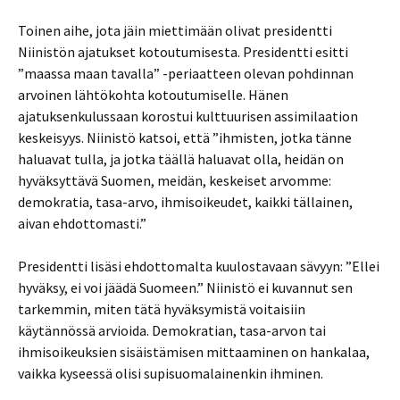
Toinen aihe, jota jäin miettimään olivat presidentti
Niinistön ajatukset kotoutumisesta. Presidentti esitti
”maassa maan tavalla” -periaatteen olevan pohdinnan
arvoinen lähtökohta kotoutumiselle. Hänen
ajatuksenkulussaan korostui kulttuurisen assimilaation
keskeisyys. Niinistö katsoi, että ”ihmisten, jotka tänne
haluavat tulla, ja jotka täällä haluavat olla, heidän on
hyväksyttävä Suomen, meidän, keskeiset arvomme:
demokratia, tasa-arvo, ihmisoikeudet, kaikki tällainen,
aivan ehdottomasti.”
Presidentti lisäsi ehdottomalta kuulostavaan sävyyn: ”Ellei
hyväksy, ei voi jäädä Suomeen.” Niinistö ei kuvannut sen
tarkemmin, miten tätä hyväksymistä voitaisiin
käytännössä arvioida. Demokratian, tasa-arvon tai
ihmisoikeuksien sisäistämisen mittaaminen on hankalaa,
vaikka kyseessä olisi supisuomalainenkin ihminen.