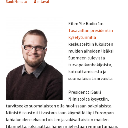
Sauli Niinistö
mtaval
Eilen Yle Radio 1:n
Tasavallan presidentin
kyselytunnilla
keskusteltiin lukuisten
muiden aiheiden lisäksi
Suomeen tulevista
turvapaikanhakijoista,
kotouttamisesta ja
suomalaisista arvoista.
Presidentti Sauli
Niinistöltä kysyttiin,
tarvitseeko suomalaisten olla huolissaan pakolaisista.
Niinistö taustoitti vastaustaan käymällä läpi Euroopan
lähialueiden sekasortoisten ja väkivaltaisten maiden
tilannetta, joka auttaa hänen mielestään ymmärtämään,