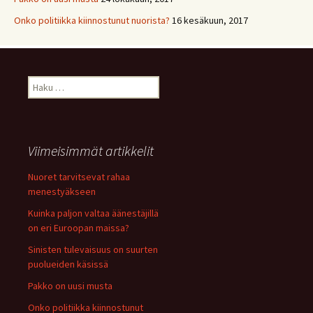
Onko politiikka kiinnostunut nuorista?
16 kesäkuun, 2017
Haku:
Viimeisimmät artikkelit
Nuoret tarvitsevat rahaa
menestyäkseen
Kuinka paljon valtaa äänestäjillä
on eri Euroopan maissa?
Sinisten tulevaisuus on suurten
puolueiden käsissä
Pakko on uusi musta
Onko politiikka kiinnostunut