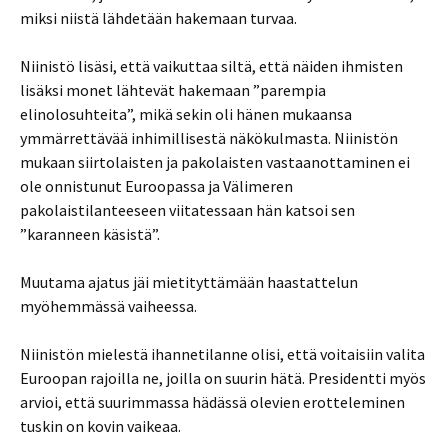
miksi niistä lähdetään hakemaan turvaa.
Niinistö lisäsi, että vaikuttaa siltä, että näiden ihmisten
lisäksi monet lähtevät hakemaan ”parempia
elinolosuhteita”, mikä sekin oli hänen mukaansa
ymmärrettävää inhimillisestä näkökulmasta. Niinistön
mukaan siirtolaisten ja pakolaisten vastaanottaminen ei
ole onnistunut Euroopassa ja Välimeren
pakolaistilanteeseen viitatessaan hän katsoi sen
”karanneen käsistä”.
Muutama ajatus jäi mietityttämään haastattelun
myöhemmässä vaiheessa.
Niinistön mielestä ihannetilanne olisi, että voitaisiin valita
Euroopan rajoilla ne, joilla on suurin hätä. Presidentti myös
arvioi, että suurimmassa hädässä olevien erotteleminen
tuskin on kovin vaikeaa.