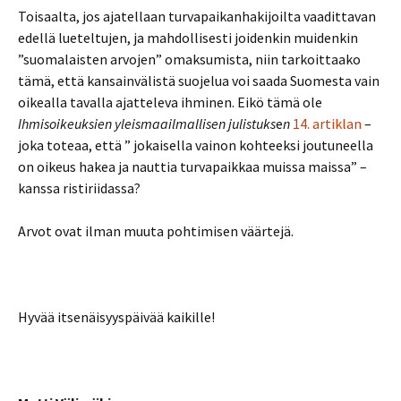
Toisaalta, jos ajatellaan turvapaikanhakijoilta vaadittavan
edellä lueteltujen, ja mahdollisesti joidenkin muidenkin
”suomalaisten arvojen” omaksumista, niin tarkoittaako
tämä, että kansainvälistä suojelua voi saada Suomesta vain
oikealla tavalla ajatteleva ihminen. Eikö tämä ole
Ihmisoikeuksien yleismaailmallisen julistuks
e
n
14. artiklan
–
joka toteaa, että ” jokaisella vainon kohteeksi joutuneella
on oikeus hakea ja nauttia turvapaikkaa muissa maissa” –
kanssa ristiriidassa?
Arvot ovat ilman muuta pohtimisen väärtejä.
Hyvää itsenäisyyspäivää kaikille!