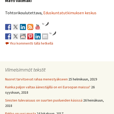
Matti Välimäki
Tohtorikoulutettava,
Eduskuntatutkimuksen keskus
by
by
Yksi kommentti tällä hetkellä
Viimeisimmät tekstit
Nuoret tarvitsevat rahaa menestyäkseen
25 helmikuun, 2019
Kuinka paljon valtaa äänestäjillä on eri Euroopan maissa?
26
syyskuun, 2018
Sinisten tulevaisuus on suurten puolueiden käsissä
26 heinäkuun,
2018
Pakko on uusi musta
24 lokakuun, 2017