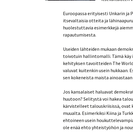
Euroopassa erityisesti Unkarin ja
itsevaltaisia otteita ja lähinaapu
huolestuttavia esimerkkejä aiemm
rapautumisesta.
Useiden lähteiden mukaan demokra
toivotuin hallintomalli. Tämä käy 
kehityksen tavoitteiden The Worl
valuvat kuitenkin usein hukkaan. Es
sen kokeneista maista ainoastaan 
Jos kansalaiset haluavat demokrati
huutoon? Selitystä voi hakea talo
kärvistelleet talouskriisissä, ova
muualta. Esimerkiksi Kiina ja Turk
ehtoineen usein houkuttelevampi
ole enää ehto yhteistyöhön ja n