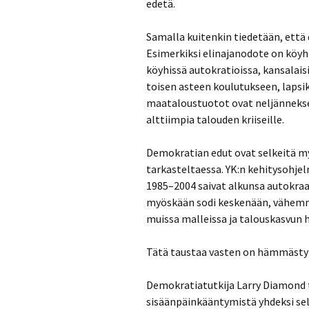
edetä.
Samalla kuitenkin tiedetään, että
Esimerkiksi elinajanodote on köyh
köyhissä autokratioissa, kansalai
toisen asteen koulutukseen, lapsi
maataloustuotot ovat neljänneks
alttiimpia talouden kriiseille.
Demokratian edut ovat selkeitä my
tarkasteltaessa. YK:n kehitysohje
1985–2004 saivat alkunsa autokraa
myöskään sodi keskenään, vähemmi
muissa malleissa ja talouskasvun 
Tätä taustaa vasten on hämmästyt
Demokratiatutkija Larry Diamond 
sisäänpäinkääntymistä yhdeksi se