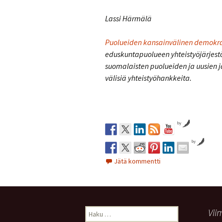
Lassi Härmälä
Puolueiden kansainvälinen demokra
eduskuntapuolueen yhteistyöjärjest
suomalaisten puolueiden ja uusien ja
välisiä yhteistyöhankkeita.
by
by
Jätä kommentti
Haku:
Vii