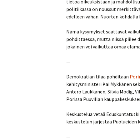
tietoa oikeuksistaan ja mahdollisu
politiikassa on noussut merkittävä
edelleen vähän. Nuorten kohdalla 
Nämä kysymykset saattavat vaikutt
pohdittaessa, mutta niissä piilee
jokainen voi vaikuttaa omaa elä
—
Demokratian tilaa pohditaan
Pori
kehitysministeri Kai Mykkänen sek
Antero Laukkanen, Silvia Modig, Vi
Porissa Puuvillan kauppakeskuksen l
Keskustelua vetää Eduskuntatutkim
keskustelun järjestää Puolueiden
—