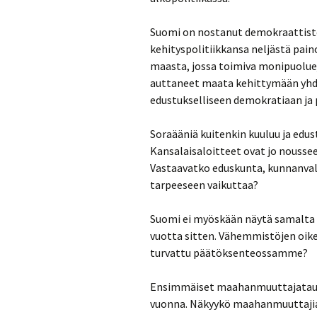
Suomi on nostanut demokraattiste
kehityspolitiikkansa neljästä pai
maasta, jossa toimiva monipuolue
auttaneet maata kehittymään yhd
edustukselliseen demokratiaan ja p
Soraääniä kuitenkin kuuluu ja edus
Kansalaisaloitteet ovat jo nousse
Vastaavatko eduskunta, kunnanvalt
tarpeeseen vaikuttaa?
Suomi ei myöskään näytä samalta
vuotta sitten. Vähemmistöjen oik
turvattu päätöksenteossamme?
Ensimmäiset maahanmuuttajataust
vuonna. Näkyykö maahanmuuttajia 