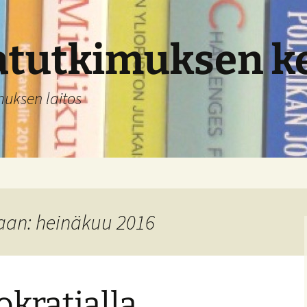
atutkimuksen k
imuksen laitos
aan: heinäkuu 2016
kratialla