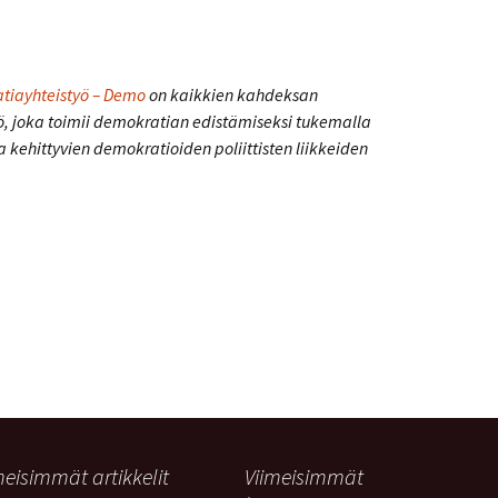
tiayhteistyö – Demo
on kaikkien kahdeksan
ö, joka toimii demokratian edistämiseksi tukemalla
 kehittyvien demokratioiden poliittisten liikkeiden
meisimmät artikkelit
Viimeisimmät