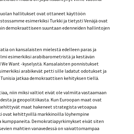
 Puolan hallitukset ovat ottaneet käyttöön
rustossamme esimerkiksi Turkki ja tietysti Venäjä ovat
in demokraattiseen suuntaan edenneiden hallintojen
tia on kansalaisten mielestä edelleen paras ja
ilmi esimerkiksi arabibarometristä ja kestävän
d We Want -kyselystä. Kansalaisten ponnistukset
imerkiksi arabikevät petti sille ladatut odotukset ja
Tunisia jatkaa demokraattisen kehityksen tiellä.
aa, niin miksi valtiot eivät ole valmiita vastaamaan
udesta ja geopolitiikasta. Kun Euroopan maat ovat
t kehittyvät maat hakeneet strategista vetoapua
ki ovat kehittyvillä markkinoilla löyhempine
a kumppaneita. Demokratiapyrkimykset eivät siten
ousevien mahtien vanavedessä on vaivattomampaa