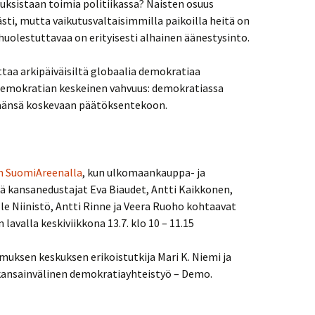
uksistaan toimia politiikassa? Naisten osuus
sti, mutta vaikutusvaltaisimmilla paikoilla heitä on
huolestuttavaa on erityisesti alhainen äänestysinto.
aa arkipäiväisiltä globaalia demokratiaa
 demokratian keskeinen vahvuus: demokratiassa
määnsä koskevaan päätöksentekoon.
n SuomiAreenalla
, kun ulkomaankauppa- ja
ä kansanedustajat Eva Biaudet, Antti Kaikkonen,
lle Niinistö, Antti Rinne ja Veera Ruoho kohtaavat
avalla keskiviikkona 13.7. klo 10 – 11.15
uksen keskuksen erikoistutkija Mari K. Niemi ja
 kansainvälinen demokratiayhteistyö – Demo.