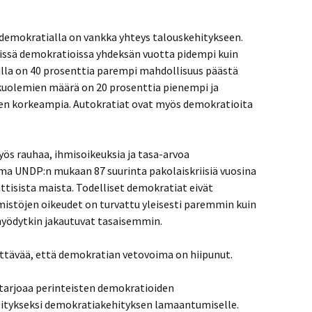
 demokratialla on vankka yhteys talouskehitykseen.
issä demokratioissa yhdeksän vuotta pidempi kuin
silla on 40 prosenttia parempi mahdollisuus päästä
kuolemien määrä on 20 prosenttia pienempi ja
en korkeampia. Autokratiat ovat myös demokratioita
ös rauhaa, ihmisoikeuksia ja tasa-arvoa
lma UNDP:n mukaan 87 suurinta pakolaiskriisiä vuosina
ttisista maista. Todelliset demokratiat eivät
stöjen oikeudet on turvattu yleisesti paremmin kuin
hyödytkin jakautuvat tasaisemmin.
tävää, että demokratian vetovoima on hiipunut.
tarjoaa perinteisten demokratioiden
litykseksi demokratiakehityksen lamaantumiselle.