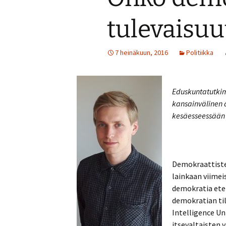
tulevaisuu
7 heinäkuun, 2016
Politiikka
Eduskuntatutkim
kansainvälinen 
kesäesseessään 
Demokraattiste
lainkaan viime
demokratia eten
demokratian ti
Intelligence Un
itsevaltaisten 