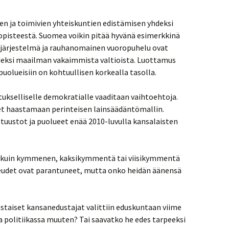
n ja toimivien yhteiskuntien edistämisen yhdeksi
nopisteestä. Suomea voikin pitää hyvänä esimerkkinä
järjestelmä ja rauhanomainen vuoropuhelu ovat
eksi maailman vakaimmista valtioista. Luottamus
uolueisiin on kohtuullisen korkealla tasolla.
tukselliselle demokratialle vaaditaan vaihtoehtoja.
et haastamaan perinteisen lainsäädäntömallin.
uustot ja puolueet enää 2010-luvulla kansalaisten
 kuin kymmenen, kaksikymmentä tai viisikymmentä
eudet ovat parantuneet, mutta onko heidän äänensä
aiset kansanedustajat valittiin eduskuntaan viime
politiikassa muuten? Tai saavatko he edes tarpeeksi