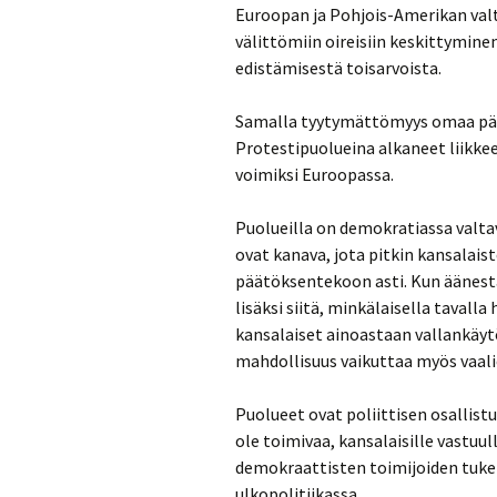
Euroopan ja Pohjois-Amerikan valt
välittömiin oireisiin keskittymin
edistämisestä toisarvoista.
Samalla tyytymättömyys omaa pä
Protestipuolueina alkaneet liikkee
voimiksi Euroopassa.
Puolueilla on demokratiassa valtav
ovat kanava, jota pitkin kansalaist
päätöksentekoon asti. Kun äänes
lisäksi siitä, minkälaisella tav
kansalaiset ainoastaan vallankäytö
mahdollisuus vaikuttaa myös vaalie
Puolueet ovat poliittisen osallist
ole toimivaa, kansalaisille vastuul
demokraattisten toimijoiden tukem
ulkopolitiikassa.