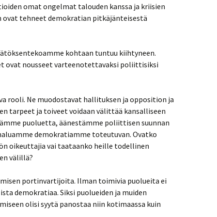
ioiden omat ongelmat talouden kanssa ja kriisien
en ovat tehneet demokratian pitkäjänteisestä
ätöksentekoamme kohtaan tuntuu kiihtyneen.
t ovat nousseet varteenotettavaksi poliittisiksi
a rooli. Ne muodostavat hallituksen ja opposition ja
en tarpeet ja toiveet voidaan välittää kansalliseen
tämme puoluetta, äänestämme poliittisen suunnan
alla haluamme demokratiamme toteutuvan. Ovatko
n oikeuttajia vai taataanko heille todellinen
n välillä?
umisen portinvartijoita. Ilman toimivia puolueita ei
lista demokratiaa. Siksi puolueiden ja muiden
iseen olisi syytä panostaa niin kotimaassa kuin