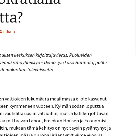
tta?
nthata
uksen keskuksen kirjoittajavieras, Puolueiden
demokratiayhteistyö
–
Demo ry:n Lassi Härmälä, pohtii
demokratian tulevaisuutta.
n valtioiden lukumäärä maailmassa ei ole kasvanut
iseen kymmeneen vuoteen. Kylmän sodan loputtua
i vauhdilla uusiin valtioihin, mutta kahden johtavan
laa mittaavan tahon, Freedom Housen ja Economist
itin, mukaan tämä kehitys on nyt täysin pysähtynyt ja
valtioiden määrä on jopa lisääntynyt viime vuosina.