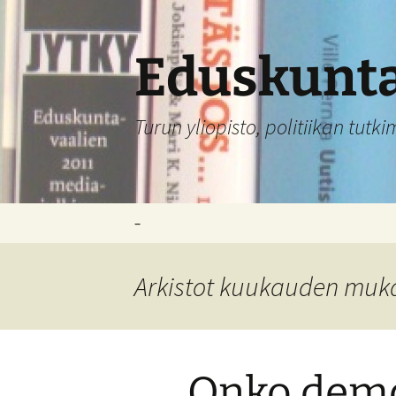
Siirry
sisältöön
Eduskunt
Turun yliopisto, politiikan tutk
–
Arkistot kuukauden muk
Onko demo