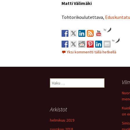
Matti Välimäki
Tohtorikoulutettava,
Eduskuntatu
by
by
Yksi kommentti tällä hetkellä
Haku:
Vii
Nuor
men
Kuin
Arkistot
on e
helmikuu 2019
Sini
syyskuu 2018
puol