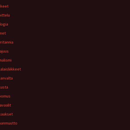
kkeet
oittelu
logia
rnet
Britannia
ajuus
nalismi
alaisliikkeet
anvalta
usta
oomus
avaalit
kaukset
hanmuutto