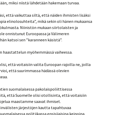
n, miksi niistä lähdetään hakemaan turvaa.
äsi, että vaikuttaa siltä, että näiden ihmisten lisäksi
a elinolosuhteita”, mikä sekin oli hänen mukaansa
kulmasta. Niinistön mukaan siirtolaisten ja
ole onnistunut Euroopassa ja Välimeren
hän katsoi sen ”karanneen käsistä”.
än haastattelun myöhemmässä vaiheessa.
si, että voitaisiin valita Euroopan rajoilla ne, joilla
rvioi, että suurimmassa hädässä olevien
keaa.
htien suomalaisessa pakolaispoliittisessa
tä, että Suomelle olisi otollisinta, että voitaisiin
suojelua maastamme saavat ihmiset.
ainvälisten järjestöjen kautta tapahtuvaa
suomalaisessa politiikassa ensisijaisina keinoina.