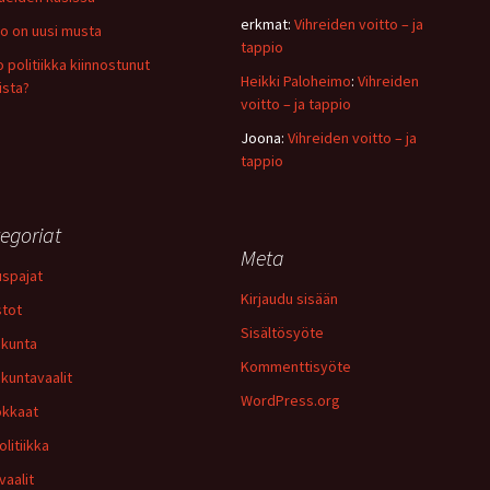
erkmat
:
Vihreiden voitto – ja
o on uusi musta
tappio
 politiikka kiinnostunut
Heikki Paloheimo
:
Vihreiden
ista?
voitto – ja tappio
Joona
:
Vihreiden voitto – ja
tappio
egoriat
Meta
uspajat
Kirjaudu sisään
stot
Sisältösyöte
kunta
Kommenttisyöte
kuntavaalit
WordPress.org
kkaat
olitiikka
vaalit