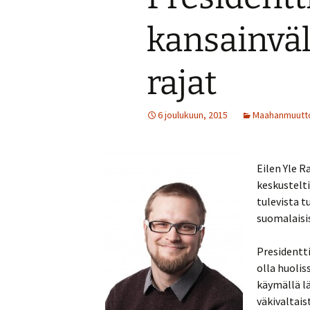
kansainväl
rajat
6 joulukuun, 2015
Maahanmuutt
Eilen Yle R
keskustelti
tulevista t
suomalaisis
Presidentti
olla huolis
käymällä lä
väkivaltai