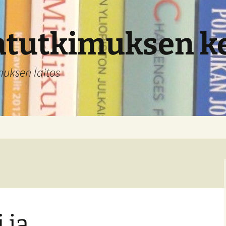
atutkimuksen k
imuksen laitos
 ja