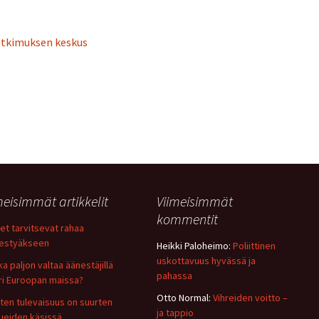
tkimuksen keskus
meisimmät artikkelit
Viimeisimmät
kommentit
et tarvitsevat rahaa
estyäkseen
Heikki Paloheimo
:
Poliittinen
uskottavuus hyvässä ja
ka paljon valtaa äänestäjillä
pahassa
ri Euroopan maissa?
Otto Normal
:
Vihreiden voitto –
sten tulevaisuus on suurten
ja tappio
ueiden käsissä