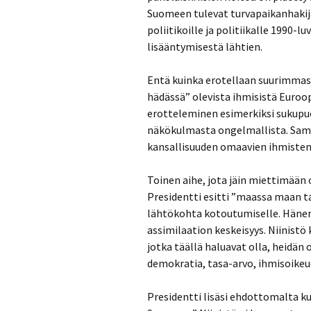
Suomeen tulevat turvapaikanhaki
poliitikoille ja politiikalle 1990-
lisääntymisestä lähtien.
Entä kuinka erotellaan suurimmas
hädässä” olevista ihmisistä Euroop
erotteleminen esimerkiksi sukupu
näkökulmasta ongelmallista. Samoi
kansallisuuden omaavien ihmiste
Toinen aihe, jota jäin miettimään 
Presidentti esitti ”maassa maan t
lähtökohta kotoutumiselle. Hänen
assimilaation keskeisyys. Niinistö 
jotka täällä haluavat olla, heidä
demokratia, tasa-arvo, ihmisoikeud
Presidentti lisäsi ehdottomalta kuu