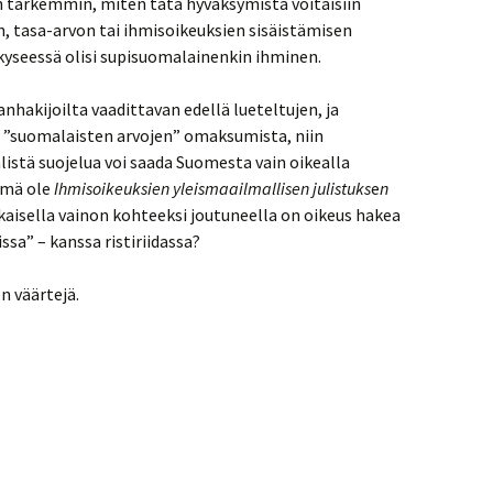
n tarkemmin, miten tätä hyväksymistä voitaisiin
, tasa-arvon tai ihmisoikeuksien sisäistämisen
yseessä olisi supisuomalainenkin ihminen.
anhakijoilta vaadittavan edellä lueteltujen, ja
n ”suomalaisten arvojen” omaksumista, niin
istä suojelua voi saada Suomesta vain oikealla
tämä ole
Ihmisoikeuksien yleismaailmallisen julistuks
e
n
okaisella vainon kohteeksi joutuneella on oikeus hakea
sa” – kanssa ristiriidassa?
n väärtejä.