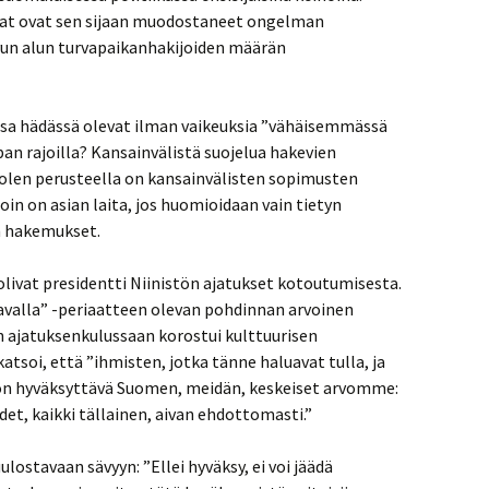
jat ovat sen sijaan muodostaneet ongelman
luvun alun turvapaikanhakijoiden määrän
sa hädässä olevat ilman vaikeuksia ”vähäisemmässä
an rajoilla? Kansainvälistä suojelua hakevien
olen perusteella on kansainvälisten sopimusten
n on asian laita, jos huomioidaan vain tietyn
n hakemukset.
olivat presidentti Niinistön ajatukset kotoutumisesta.
avalla” -periaatteen olevan pohdinnan arvoinen
 ajatuksenkulussaan korostui kulttuurisen
katsoi, että ”ihmisten, jotka tänne haluavat tulla, ja
n on hyväksyttävä Suomen, meidän, keskeiset arvomme:
et, kaikki tällainen, aivan ehdottomasti.”
lostavaan sävyyn: ”Ellei hyväksy, ei voi jäädä