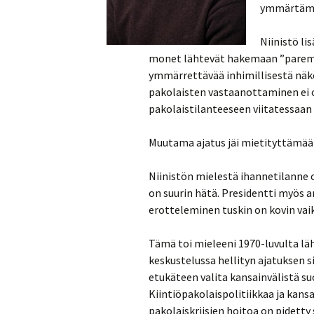
ymmärtämää
Niinistö lis
monet lähtevät hakemaan ”parempi
ymmärrettävää inhimillisestä näkö
pakolaisten vastaanottaminen ei 
pakolaistilanteeseen viitatessaan 
Muutama ajatus jäi mietityttämä
Niinistön mielestä ihannetilanne oli
on suurin hätä. Presidentti myös a
erotteleminen tuskin on kovin vai
Tämä toi mieleeni 1970-luvulta lä
keskustelussa hellityn ajatuksen sii
etukäteen valita kansainvälistä 
Kiintiöpakolaispolitiikkaa ja kans
pakolaiskriisien hoitoa on pidetty 