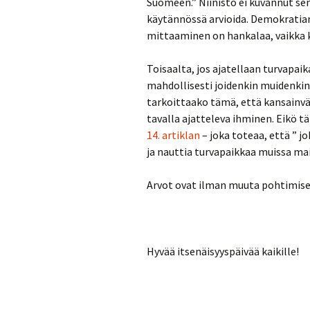
Suomeen.” Niinistö ei kuvannut se
käytännössä arvioida. Demokratian
mittaaminen on hankalaa, vaikka k
Toisaalta, jos ajatellaan turvapaik
mahdollisesti joidenkin muidenki
tarkoittaako tämä, että kansainväl
tavalla ajatteleva ihminen. Eikö 
14. artiklan
– joka toteaa, että ” j
ja nauttia turvapaikkaa muissa mais
Arvot ovat ilman muuta pohtimise
Hyvää itsenäisyyspäivää kaikille!