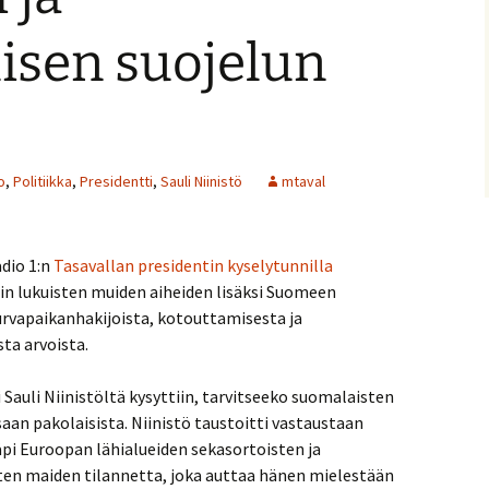
isen suojelun
o
,
Politiikka
,
Presidentti
,
Sauli Niinistö
mtaval
adio 1:n
Tasavallan presidentin kyselytunnilla
in lukuisten muiden aiheiden lisäksi Suomeen
urvapaikanhakijoista, kotouttamisesta ja
ta arvoista.
 Sauli Niinistöltä kysyttiin, tarvitseeko suomalaisten
saan pakolaisista. Niinistö taustoitti vastaustaan
pi Euroopan lähialueiden sekasortoisten ja
sten maiden tilannetta, joka auttaa hänen mielestään