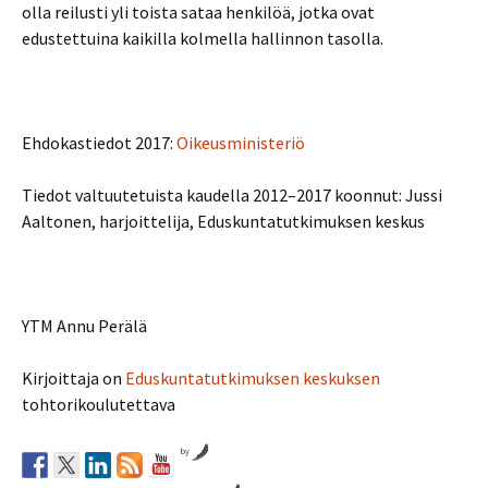
olla reilusti yli toista sataa henkilöä, jotka ovat
edustettuina kaikilla kolmella hallinnon tasolla.
Ehdokastiedot 2017:
Oikeusministeriö
Tiedot valtuutetuista kaudella 2012–2017 koonnut: Jussi
Aaltonen, harjoittelija, Eduskuntatutkimuksen keskus
YTM Annu Perälä
Kirjoittaja on
Eduskuntatutkimuksen keskuksen
tohtorikoulutettava
by