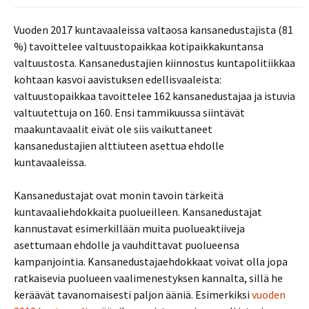
Vuoden 2017 kuntavaaleissa valtaosa kansanedustajista (81
%) tavoittelee valtuustopaikkaa kotipaikkakuntansa
valtuustosta. Kansanedustajien kiinnostus kuntapolitiikkaa
kohtaan kasvoi aavistuksen edellisvaaleista:
valtuustopaikkaa tavoittelee 162 kansanedustajaa ja istuvia
valtuutettuja on 160. Ensi tammikuussa siintävät
maakuntavaalit eivät ole siis vaikuttaneet
kansanedustajien alttiuteen asettua ehdolle
kuntavaaleissa.
Kansanedustajat ovat monin tavoin tärkeitä
kuntavaaliehdokkaita puolueilleen. Kansanedustajat
kannustavat esimerkillään muita puolueaktiiveja
asettumaan ehdolle ja vauhdittavat puolueensa
kampanjointia. Kansanedustajaehdokkaat voivat olla jopa
ratkaisevia puolueen vaalimenestyksen kannalta, sillä he
keräävät tavanomaisesti paljon ääniä. Esimerkiksi
vuoden