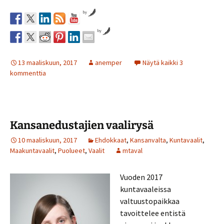
by
by
13 maaliskuun, 2017
anemper
Näytä kaikki 3
kommenttia
Kansanedustajien vaalirysä
10 maaliskuun, 2017
Ehdokkaat
,
Kansanvalta
,
Kuntavaalit
,
Maakuntavaalit
,
Puolueet
,
Vaalit
mtaval
Vuoden 2017
kuntavaaleissa
valtuustopaikkaa
tavoittelee entistä