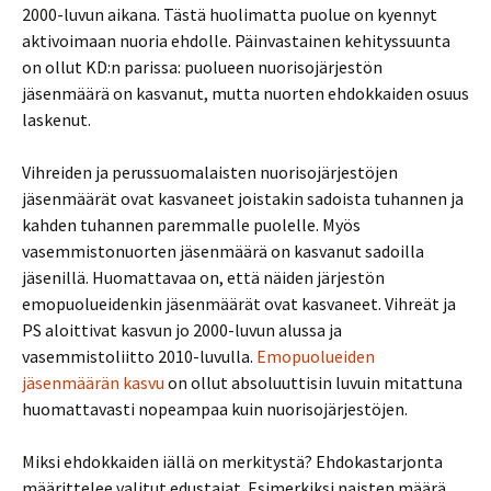
2000-luvun aikana. Tästä huolimatta puolue on kyennyt
aktivoimaan nuoria ehdolle. Päinvastainen kehityssuunta
on ollut KD:n parissa: puolueen nuorisojärjestön
jäsenmäärä on kasvanut, mutta nuorten ehdokkaiden osuus
laskenut.
Vihreiden ja perussuomalaisten nuorisojärjestöjen
jäsenmäärät ovat kasvaneet joistakin sadoista tuhannen ja
kahden tuhannen paremmalle puolelle. Myös
vasemmistonuorten jäsenmäärä on kasvanut sadoilla
jäsenillä. Huomattavaa on, että näiden järjestön
emopuolueidenkin jäsenmäärät ovat kasvaneet. Vihreät ja
PS aloittivat kasvun jo 2000-luvun alussa ja
vasemmistoliitto 2010-luvulla.
Emopuolueiden
jäsenmäärän kasvu
on ollut absoluuttisin luvuin mitattuna
huomattavasti nopeampaa kuin nuorisojärjestöjen.
Miksi ehdokkaiden iällä on merkitystä? Ehdokastarjonta
määrittelee valitut edustajat. Esimerkiksi naisten määrä