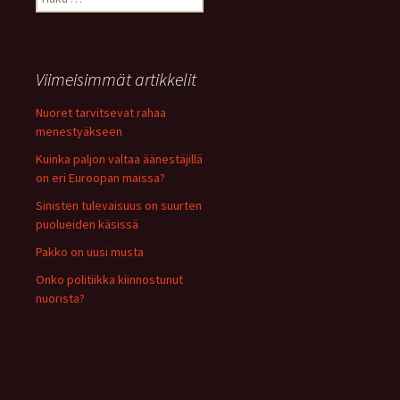
Viimeisimmät artikkelit
Nuoret tarvitsevat rahaa
menestyäkseen
Kuinka paljon valtaa äänestäjillä
on eri Euroopan maissa?
Sinisten tulevaisuus on suurten
puolueiden käsissä
Pakko on uusi musta
Onko politiikka kiinnostunut
nuorista?