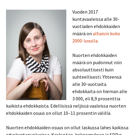
Vuoden 2017
kuntavaaleissa alle 30-
vuotiaden ehdokkaiden
määrä on
alhaisin koko
2000-luvulla
.
Nuorten ehdokkaiden
määrä on pudonnut niin
absoluuttisesti kuin
suhteellisesti. Yhteensä
alle 30-vuotiaita
ehdokkaita on hieman alle
3 000, eli 8,9 prosenttia
kaikista ehdokkaista. Edellisissä neljissä vaaleissa nuorten
ehdokkaiden osuus on ollut 10–11 prosentin välillä.
Nuorten ehdokkaiden osuus on ollut laskussa lähes kaikissa
eduskuntapuolueissa. Keskustan, kokoomuksen ja SDP:n