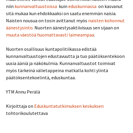
niin
kunnanvaltuustoissa
kuin
eduskunnassa
on kasvanut
sitä mukaa kun ehdokkaaksi on saatu enemmän naisia.
Naisten nousua on tosin avittanut myös
naisten kohonnut
äänestysinto
. Nuorten äänestysaktiivisuus sen sijaan on
muuta väestöä huomattavasti laimeampaa
.
Nuorten osallisuus kuntapolitiikassa edistää
kunnanvaltuustojen edustavuutta ja tuo päätöksentekoon
uusia ääniä ja näkökulmia. Kunnanvaltuustot toimivat
myös tärkeinä välietappeina matkalla kohti ylintä
päätöksentekoelintä, eduskuntaa.
YTM Annu Perälä
Kirjoittaja on
Eduskuntatutkimuksen keskuksen
tohtorikoulutettava