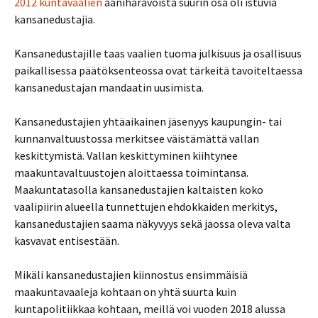
2012 kuntavaalien
ääniharavoista suurin osa oli istuvia
kansanedustajia.
Kansanedustajille taas vaalien tuoma julkisuus ja osallisuus
paikallisessa päätöksenteossa ovat tärkeitä tavoiteltaessa
kansanedustajan mandaatin uusimista.
Kansanedustajien yhtäaikainen jäsenyys kaupungin- tai
kunnanvaltuustossa merkitsee väistämättä vallan
keskittymistä. Vallan keskittyminen kiihtynee
maakuntavaltuustojen aloittaessa toimintansa.
Maakuntatasolla kansanedustajien kaltaisten koko
vaalipiirin alueella tunnettujen ehdokkaiden merkitys,
kansanedustajien saama näkyvyys sekä jaossa oleva valta
kasvavat entisestään.
Mikäli kansanedustajien kiinnostus ensimmäisiä
maakuntavaaleja kohtaan on yhtä suurta kuin
kuntapolitiikkaa kohtaan, meillä voi vuoden 2018 alussa