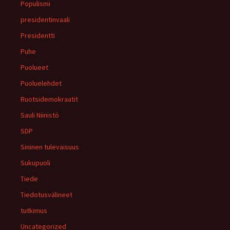
Populismi
presidentinvaali
Presidentti
Puhe
Puolueet
Puoluelehdet
Ruotsidemokraatit
Sauli Niinistö
SDP
Sininen tulevaisuus
Sukupuoli
Tiede
Tiedotusvälineet
tutkimus
Uncategorized