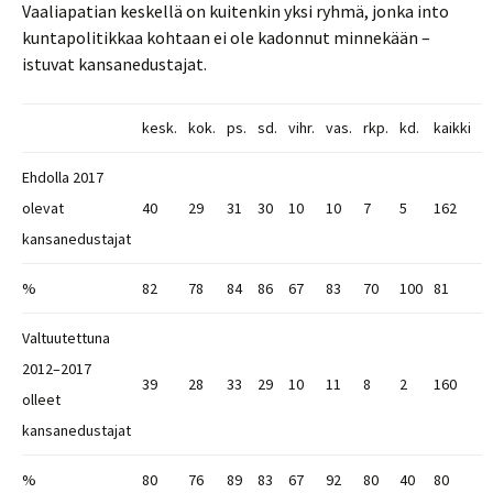
Vaaliapatian keskellä on kuitenkin yksi ryhmä, jonka into
kuntapolitikkaa kohtaan ei ole kadonnut minnekään ­–
istuvat kansanedustajat.
kesk.
kok.
ps.
sd.
vihr.
vas.
rkp.
kd.
kaikki
Ehdolla 2017
olevat
40
29
31
30
10
10
7
5
162
kansanedustajat
%
82
78
84
86
67
83
70
100
81
Valtuutettuna
2012–2017
39
28
33
29
10
11
8
2
160
olleet
kansanedustajat
%
80
76
89
83
67
92
80
40
80