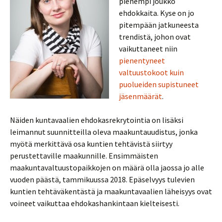
pienempi joukko
ehdokkaita. Kyse on jo
pitempään jatkuneesta
trendistä, johon ovat
vaikuttaneet niin
pienentyneet
valtuustokoot kuin
puolueiden supistuneet
jäsenmäärät
.
Näiden kuntavaalien ehdokasrekrytointia on lisäksi
leimannut suunnitteilla oleva maakuntauudistus, jonka
myötä merkittävä osa kuntien tehtävistä siirtyy
perustettaville maakunnille. Ensimmäisten
maakuntavaltuustopaikkojen on määrä olla jaossa jo alle
vuoden päästä, tammikuussa 2018. Epäselvyys tulevien
kuntien tehtäväkentästä ja maakuntavaalien läheisyys ovat
voineet vaikuttaa ehdokashankintaan kielteisesti.