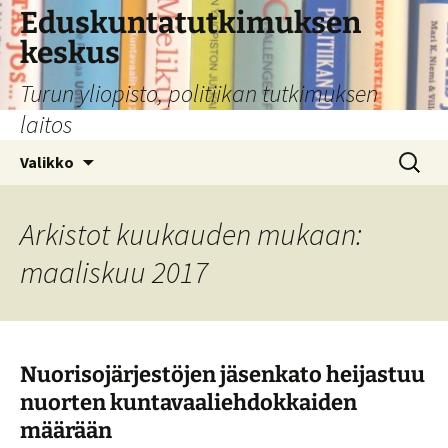
Siirry
Eduskuntatutkimuksen
sisältöön
keskus
Turun yliopisto, politiikan tutkimuksen
laitos
Haku:
Valikko
Arkistot kuukauden mukaan:
maaliskuu 2017
Nuorisojärjestöjen jäsenkato heijastuu
nuorten kuntavaaliehdokkaiden
määrään