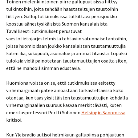
Toinen mielenkiintoinen piirre gallupuutisissa liittyy
tulkintoihin, joita tehdään haastateltujen taustoihin
liittyen. Galluptutkimuksissa tutkittava perusjoukko
koostuu äänestysikäisistä Suomen kansalaisista.
Tavallisesti tutkimukset perustuvat
väestötietojärjestelmistä tehtäviin satunnaisotantoihin,
joissa huomioidaan joukko kansalaisten taustamuuttujia
kuten ikä, sukupuoli, asuinalue ja ammattitausta. Lopuksi
tuloksia vielä painotetaan taustamuuttujien osalta siten,
että ne mahdollisimman edustavia.
Huomionarvoista on se, että tutkimuksissa esitetty
virhemarginaali pätee ainoastaan tarkasteltaessa koko
otantaa, kun taas yksittäisten taustamuuttujien kohdalla
virhemarginaalien suuruus kasvaa merkittävästi, kuten
emeritusprofessori Pertti Suhonen
Helsingin Sanomissa
kritisoi.
Kun Yleisradio uutisoi helmikuun gallupiinsa pohjautuen