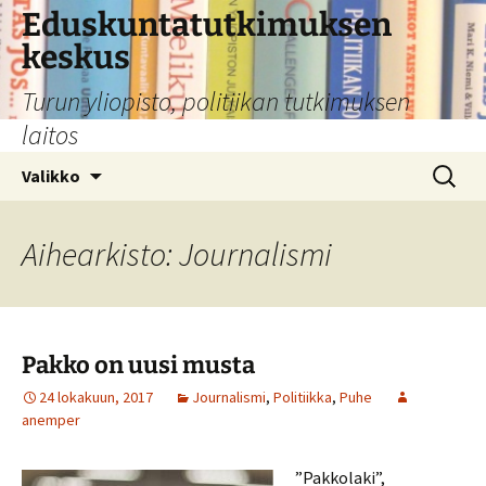
Siirry
Eduskuntatutkimuksen
sisältöön
keskus
Turun yliopisto, politiikan tutkimuksen
laitos
Haku:
Valikko
Aihearkisto: Journalismi
Pakko on uusi musta
24 lokakuun, 2017
Journalismi
,
Politiikka
,
Puhe
anemper
”Pakkolaki”,