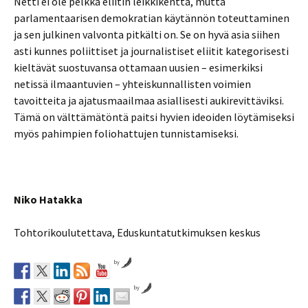
Netti ei ole pelkkä eliitin leikkikenttä, mutta
parlamentaarisen demokratian käytännön toteuttaminen
ja sen julkinen valvonta pitkälti on. Se on hyvä asia siihen
asti kunnes poliittiset ja journalistiset eliitit kategorisesti
kieltävät suostuvansa ottamaan uusien – esimerkiksi
netissä ilmaantuvien – yhteiskunnallisten voimien
tavoitteita ja ajatusmaailmaa asiallisesti aukirevittäviksi.
Tämä on välttämätöntä paitsi hyvien ideoiden löytämiseksi
myös pahimpien foliohattujen tunnistamiseksi.
Niko Hatakka
Tohtorikoulutettava, Eduskuntatutkimuksen keskus
by
by