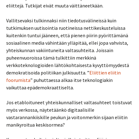
eliittejä. Tutkijat eivät muuta väittäneetkään.
Vallitsevaksi tulkinnaksi niin tiedotusvälineissä kuin
tutkimuksen uutisointia ruotineissa nettikeskusteluissa
kuitenkin tuntui jääneen, että pienen piirin pyörittämänä
sosiaalinen media vähintään ylläpitää, ellei jopa vahvista,
yhteiskunnan vakiintuneita valtasuhteita. Joissain
puheenvuoroissa tämä tulkittiin merkkinä
verkkoteknologioiden lähtökohtaisesta kyvyttömyydestä
demokratisoida politiikan julkisuutta. ”
Eliittien eliitin
foorumista
” puhuttaessa alkaa itse teknologiakin
vaikuttaa epädemokraattiselta.
Jos etabloituneet yhteiskunnalliset valtasuhteet toistuvat
myös verkossa, näytetäänkö digitaalisille
vastarannankiiskille peukun ja voitonmerkin sijaan eliitin
manikyroitua keskisormea?