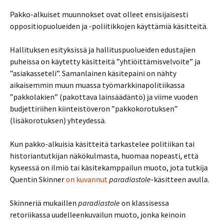
Pakko-alkuiset muunnokset ovat olleet ensisijaisesti
oppositiopuolueiden ja -poliitikkojen käyttämiä käsitteitä.
Hallituksen esityksissä ja hallituspuolueiden edustajien
puheissa on käytetty käsitteitä ”yhtiöittämisvelvoite” ja
”asiakasseteli”. Samanlainen käsitepaini on nähty
aikaisemmin muun muassa työmarkkinapolitiikassa
”pakkolakien” (pakottava lainsäädäntö) ja viime vuoden
budjettiriihen kiinteistöveron ”pakkokorotuksen”
(lisäkorotuksen) yhteydessä.
Kun pakko-alkuisia käsitteitä tarkastelee politiikan tai
historiantutkijan näkökulmasta, huomaa nopeasti, että
kyseessä on ilmiö tai käsitekamppailun muoto, jota tutkija
Quentin Skinner
on kuvannut
paradiastole
-käsitteen avulla.
Skinneriä mukaillen
paradiastole
on klassisessa
retoriikassa uudelleenkuvailun muoto, jonka keinoin