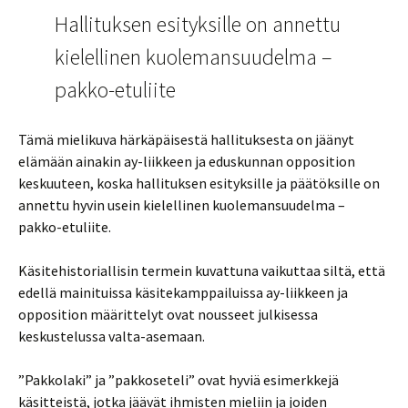
Hallituksen esityksille on annettu
kielellinen kuolemansuudelma –
pakko-etuliite
Tämä mielikuva härkäpäisestä hallituksesta on jäänyt
elämään ainakin ay-liikkeen ja eduskunnan opposition
keskuuteen, koska hallituksen esityksille ja päätöksille on
annettu hyvin usein kielellinen kuolemansuudelma –
pakko-etuliite.
Käsitehistoriallisin termein kuvattuna vaikuttaa siltä, että
edellä mainituissa käsitekamppailuissa ay-liikkeen ja
opposition määrittelyt ovat nousseet julkisessa
keskustelussa valta-asemaan.
”Pakkolaki” ja ”pakkoseteli” ovat hyviä esimerkkejä
käsitteistä, jotka jäävät ihmisten mieliin ja joiden