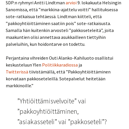
SDP:n ryhmyri Antti Lindtman
arvioi
9. lokakuuta Helsingin
Sanomissa, että ”markkina-ajattelu voitti” hallituksessa
sote-ratkaisua tehtäessä. Lindtman kiitteli, että
”pakkoyhtiöittäminen saatiin pois” sote-ratkaisusta.
Samalla hän kuitenkin arvosteli ”pakkoseteleitä”, joita
maakuntien olisi annettava asukkailleen tiettyihin
palveluihin, kun hoidontarve on todettu.
Perjantaina vihreiden Outi Alanko-Kahiluoto osallistui
keskusteluun Ylen
Politiikkaradiossa
ja
Twitterissä
tiivistämällä, että ”Pakkoyhtiöittäminen
korvataan pakkoseteleillä. Sotepalvelut heitetään
markkinoille.”
”Yhtiöittämisvelvoite” vai
”pakkoyhtiöittäminen,
”asiakasseteli” vai ”pakkoseteli”?