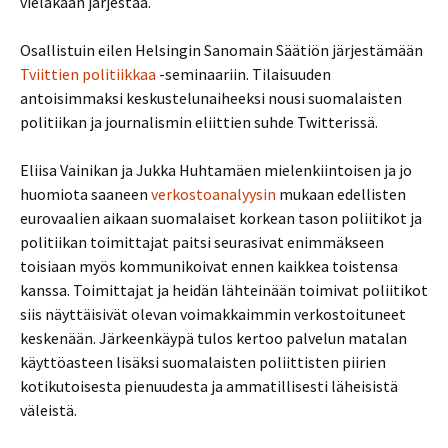
vieläkään järjestää.
Osallistuin eilen Helsingin Sanomain Säätiön järjestämään
Tviittien politiikkaa
-seminaariin. Tilaisuuden
antoisimmaksi keskustelunaiheeksi nousi suomalaisten
politiikan ja journalismin eliittien suhde Twitterissä.
Eliisa Vainikan ja Jukka Huhtamäen mielenkiintoisen ja jo
huomiota saaneen
verkostoanalyysin
mukaan edellisten
eurovaalien aikaan suomalaiset korkean tason poliitikot ja
politiikan toimittajat paitsi seurasivat enimmäkseen
toisiaan myös kommunikoivat ennen kaikkea toistensa
kanssa. Toimittajat ja heidän lähteinään toimivat poliitikot
siis näyttäisivät olevan voimakkaimmin verkostoituneet
keskenään. Järkeenkäypä tulos kertoo palvelun matalan
käyttöasteen lisäksi suomalaisten poliittisten piirien
kotikutoisesta pienuudesta ja ammatillisesti läheisistä
väleistä.