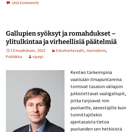
Jätä kommentti
Gallupien syöksyt ja romahdukset –
ylitulkintaa ja virheellisiä päätelmiä
19 maaliskuun, 2015
Eduskuntavaalit
,
Journalismi
,
Politiikka
vipepi
Kenties tärkeimpinä
vaalisään ilmapuntareina
toimivat tasaisin väliajoin
julkistettavat vaaligallupit,
jotka tarjoavat niin
puolueille, äänestäjille kuin
toimittajillekin
ajantasaista tietoa
puolueiden sen hetkisistä