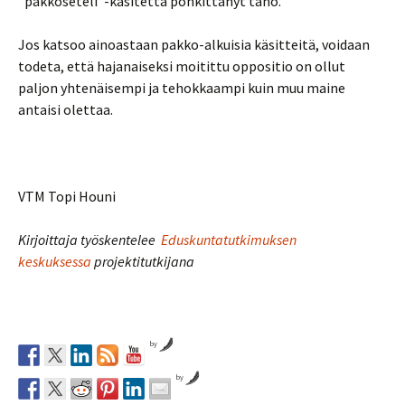
”pakkoseteli”-käsitettä pönkittänyt taho.
Jos katsoo ainoastaan pakko-alkuisia käsitteitä, voidaan
todeta, että hajanaiseksi moitittu oppositio on ollut
paljon yhtenäisempi ja tehokkaampi kuin muu maine
antaisi olettaa.
VTM Topi Houni
Kirjoittaja työskentelee
Eduskuntatutkimuksen
keskuksessa
projektitutkijana
by
by