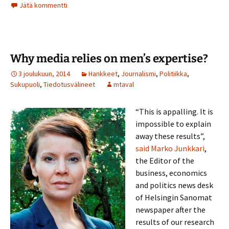
Jätä kommentti
Why media relies on men’s expertise?
3 joulukuun, 2014
Hankkeet
,
Journalismi
,
Politiikka
,
Sukupuoli
,
Tiedotusvälineet
mtaval
“This is appalling. It is
impossible to explain
away these results”,
said Marko Junkkari
,
the Editor of the
business, economics
and politics news desk
of Helsingin Sanomat
newspaper after the
results of our research