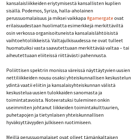
kansalaisliikkeiden eriytymisestä kansallisten kuplien
sisällä. Podemos, Syriza, halla-aholainen
perussuomalaisuus ja miksei vaikkapa
#gamergate
ovat
erilaisuudestaan huolimatta esimerkkejä merkittäviltä
osin verkossa organisoituneista kansalaislähtöisistä
vaihtoehtoliikkeistä. Valtajulkisuudessa ne ovat tulleet
huomatuiksi vasta saavutettuaan merkittävää valtaa – tai
aiheutettuaan eliiteissä riittävästi pahennusta.
Poliittisen spektrin monissa väreissä näyttäytyvien uusien
nettiliikkeiden nousu osaksi yhteiskunnallisen keskustelun
ydintä vaatii eliitin ja kansalaisyhteiskunnan välistä
keskustelua uusien tulokkaiden sanomasta ja
toimintatavoista. Noteeratuksi tuleminen onkin
useimmiten johtanut liikkeiden toimintakulttuurien,
puhetapojen ja tietynlaisen yhteiskunnallisen
hyväksyttävyyden julkiseen ruotimiseen.
Meillä perussuomalaiset ovat olleet tämänkaltaisen