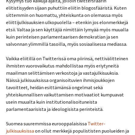
Kysymys tuo kaikuja ajalta, jolloin twittersfäärin
elitistisyyden sijaan puhuttiin eliitin blogosfääristä. Kuten
sittemmin on huomattu, yhteiskunta on olemassa myös
eliittijulkisuuksien ulkopuolella – etenkin jos elonmerkkejä
etsii. Valtaa ja sen käyttäjiä nimittäin lymyää myös muualla
kuin perinteisen parlamentaarisen demokratian ja sen
valvonnan ylimmillä tasoilla, myös sosiaalisessa mediassa.
Vaikka eliitillä on Twitterissä oma piirinsä, nettivälitteinen
ihmisten vuorovaikutus mahdollistaa myös eriytyneitä
maailman selittämisen verkostoja ja vastajulkisuuksia.
Näissä julkisuuksissa organisoituvien ihmisjoukkojen
tavoitteet, heidän esittämänsä ongelmat sekä
yhteiskunnallisen vaikuttamisen motivaatiot kumpuavat
usein muualta kuin institutionalisoituneista
parlamentaarisista ja ideologisista perinteistä.
Suomea suuremmissa eurooppalaisissa
Twitter-
julkisuuksissa
on ollut merkkejä populististen puolueiden ja