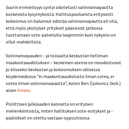
Suurin erimielisyys syntyi odotetusti valinnanvapautta
koskevista kysymyksistä. Hallituspuolueista erityisesti
kokoomus on halunnut edistää valinnanvapautta eli sitä,
että myös yksityiset yritykset pääsisivät jatkossa
tuottamaan sote-palveluita laajemmin kuin nykyisin on
ollut mahdollista.
Valinnanvapauden – ja toisaalta keskustan hellimän
maakuntauudistuksen – keskeinen asema on muodostunut
jo kliseeksi keskustan ja kokoomuksen välisessä
köydenvedossa: ”ei maakuntauudistusta ilman sotea, ei
sotea ilman valinnanvapautta”, kuten Ben Zyskovicz (kok.)
asian
ilmaisi
.
Poliittisen julkisuuden kannalta on erityisen
mielenkiintoista, miten hallituksen sote-esitykset ja -
päätökset on otettu vastaan oppositiossa.