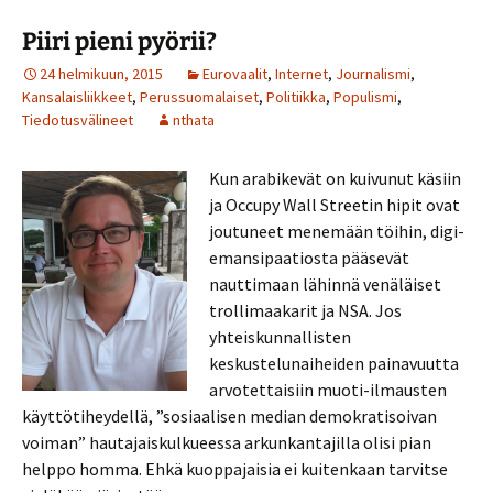
Piiri pieni pyörii?
24 helmikuun, 2015
Eurovaalit
,
Internet
,
Journalismi
,
Kansalaisliikkeet
,
Perussuomalaiset
,
Politiikka
,
Populismi
,
Tiedotusvälineet
nthata
Kun arabikevät on kuivunut käsiin
ja Occupy Wall Streetin hipit ovat
joutuneet menemään töihin, digi-
emansipaatiosta pääsevät
nauttimaan lähinnä venäläiset
trollimaakarit ja NSA. Jos
yhteiskunnallisten
keskustelunaiheiden painavuutta
arvotettaisiin muoti-ilmausten
käyttötiheydellä, ”sosiaalisen median demokratisoivan
voiman” hautajaiskulkueessa arkunkantajilla olisi pian
helppo homma. Ehkä kuoppajaisia ei kuitenkaan tarvitse