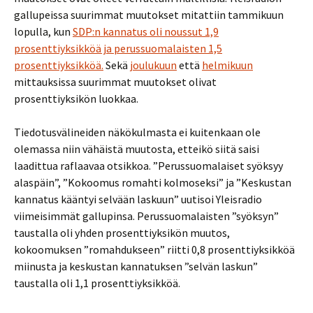
gallupeissa suurimmat muutokset mitattiin tammikuun
lopulla, kun
SDP:n kannatus oli noussut 1,9
prosenttiyksikköä ja perussuomalaisten 1,5
prosenttiyksikköä.
Sekä
joulukuun
että
helmikuun
mittauksissa suurimmat muutokset olivat
prosenttiyksikön luokkaa.
Tiedotusvälineiden näkökulmasta ei kuitenkaan ole
olemassa niin vähäistä muutosta, etteikö siitä saisi
laadittua raflaavaa otsikkoa. ”Perussuomalaiset syöksyy
alaspäin”, ”Kokoomus romahti kolmoseksi” ja ”Keskustan
kannatus kääntyi selvään laskuun” uutisoi Yleisradio
viimeisimmät gallupinsa. Perussuomalaisten ”syöksyn”
taustalla oli yhden prosenttiyksikön muutos,
kokoomuksen ”romahdukseen” riitti 0,8 prosenttiyksikköä
miinusta ja keskustan kannatuksen ”selvän laskun”
taustalla oli 1,1 prosenttiyksikköä.