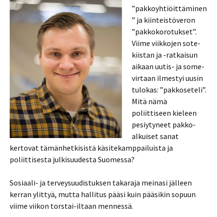
”pakkoyhtiöittäminen
” ja kiinteistöveron
”pakkokorotukset”.
Viime viikkojen sote-
kiistan ja -ratkaisun
aikaan uutis- ja some-
virtaan ilmestyi uusin
tulokas: ”pakkoseteli”.
Mitä nämä
poliittiseen kieleen
pesiytyneet pakko-
alkuiset sanat
kertovat tämänhetkisistä käsitekamppailuista ja
poliittisesta julkisuudesta Suomessa?
Sosiaali- ja terveysuudistuksen takaraja meinasi jälleen
kerran ylittyä, mutta hallitus pääsi kuin pääsikin sopuun
viime viikon torstai-iltaan mennessä.