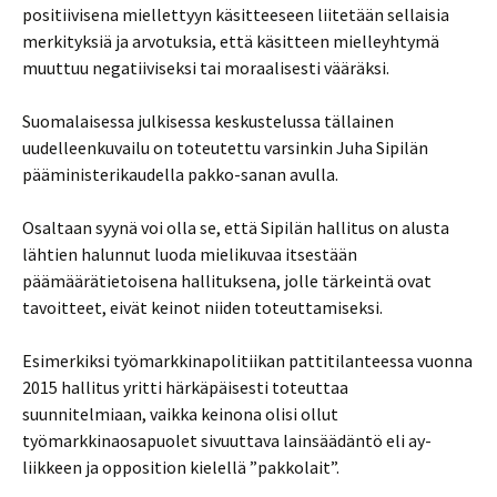
positiivisena miellettyyn käsitteeseen liitetään sellaisia
merkityksiä ja arvotuksia, että käsitteen mielleyhtymä
muuttuu negatiiviseksi tai moraalisesti vääräksi.
Suomalaisessa julkisessa keskustelussa tällainen
uudelleenkuvailu on toteutettu varsinkin Juha Sipilän
pääministerikaudella pakko-sanan avulla.
Osaltaan syynä voi olla se, että Sipilän hallitus on alusta
lähtien halunnut luoda mielikuvaa itsestään
päämäärätietoisena hallituksena, jolle tärkeintä ovat
tavoitteet, eivät keinot niiden toteuttamiseksi.
Esimerkiksi työmarkkinapolitiikan pattitilanteessa vuonna
2015 hallitus yritti härkäpäisesti toteuttaa
suunnitelmiaan, vaikka keinona olisi ollut
työmarkkinaosapuolet sivuuttava lainsäädäntö eli ay-
liikkeen ja opposition kielellä ”pakkolait”.