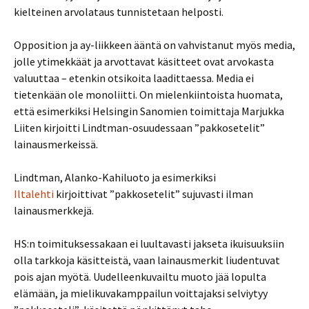
kielteinen arvolataus tunnistetaan helposti.
Opposition ja ay-liikkeen ääntä on vahvistanut myös media,
jolle ytimekkäät ja arvottavat käsitteet ovat arvokasta
valuuttaa – etenkin otsikoita laadittaessa. Media ei
tietenkään ole monoliitti. On mielenkiintoista huomata,
että esimerkiksi Helsingin Sanomien toimittaja Marjukka
Liiten kirjoitti Lindtman-osuudessaan ”pakkosetelit”
lainausmerkeissä.
Lindtman, Alanko-Kahiluoto ja esimerkiksi
Iltalehti
kirjoittivat ”pakkosetelit” sujuvasti ilman
lainausmerkkejä.
HS:n toimituksessakaan ei luultavasti jakseta ikuisuuksiin
olla tarkkoja käsitteistä, vaan lainausmerkit liudentuvat
pois ajan myötä. Uudelleenkuvailtu muoto jää lopulta
elämään, ja mielikuvakamppailun voittajaksi selviytyy