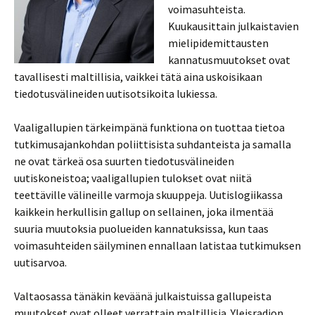
voimasuhteista.
Kuukausittain julkaistavien
mielipidemittausten
kannatusmuutokset ovat
tavallisesti maltillisia, vaikkei tätä aina uskoisikaan
tiedotusvälineiden uutisotsikoita lukiessa.
Vaaligallupien tärkeimpänä funktiona on tuottaa tietoa
tutkimusajankohdan poliittisista suhdanteista ja samalla
ne ovat tärkeä osa suurten tiedotusvälineiden
uutiskoneistoa; vaaligallupien tulokset ovat niitä
teettäville välineille varmoja skuuppeja. Uutislogiikassa
kaikkein herkullisin gallup on sellainen, joka ilmentää
suuria muutoksia puolueiden kannatuksissa, kun taas
voimasuhteiden säilyminen ennallaan latistaa tutkimuksen
uutisarvoa.
Valtaosassa tänäkin keväänä julkaistuissa gallupeista
muutokset ovat olleet verrattain maltillisia. Yleisradion