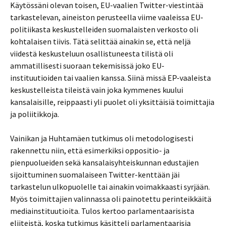
Käytössäni olevan toisen, EU-vaalien Twitter-viestintää
tarkastelevan, aineiston perusteella viime vaaleissa EU-
politiikasta keskustelleiden suomalaisten verkosto oli
kohtalaisen tiivis. Tätä selittää ainakin se, että neljä
viidestä keskusteluun osallistuneesta tilistä oli
ammatillisesti suoraan tekemisissä joko EU-
instituutioiden tai vaalien kanssa. Siinä missä EP-vaaleista
keskustelleista tileistä vain joka kymmenes kuului
kansalaisille, reippaasti yli puolet oli yksittäisiä toimittajia
ja poliitikkoja.
Vainikan ja Huhtamäen tutkimus oli metodologisesti
rakennettu niin, että esimerkiksi oppositio- ja
pienpuolueiden sekä kansalaisyhteiskunnan edustajien
sijoittuminen suomalaiseen Twitter-kenttään jäi
tarkastelun ulkopuolelle tai ainakin voimakkaasti syrjään.
Myös toimittajien valinnassa oli painotettu perinteikkäitä
mediainstituutioita. Tulos kertoo parlamentaarisista
eliiteistä, koska tutkimus käsitteli parlamentaarisia