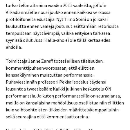
tarkastelun alla aina vuoden 2011 vaaleista, jolloin
Arkadianmäelle nousi joukko ennen kaikkea verkossa
profiloituneita edustajia. Nyt Timo Soini on jo kaksi
kuukautta ennen vaaleja joutunut esittämään retorisista
tempuistaan näyttävimpiä, vaikka erityisen tarkassa
syynissä ollut Jussi Halla-aho ei ole tällä kertaa edes
ehdolla.
Toimittaja Janne Zareff totesi eilisen tilaisuuden
kommenttipuheenvuorossaan, että eliittien
kanssakäyminen muistuttaa performanssia.
Puheviestinnän professori Pekka Isotalus täydensi
lausuntoa tweetissään: Kaikki julkinen keskustelu ON
performanssia. Ja kuten performansseilla on seuraajansa,
meillä on kansalaisina mahdollisuus osallistua niin eliittien
kuin vaihtoehtoisten liikkeiden määrittelykamppailuihin
sekä seuraajina että kommentaattoreina.