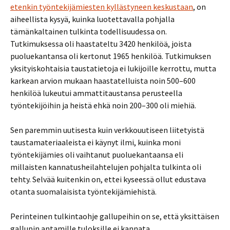
etenkin työntekijämiesten kyllästyneen keskustaan
, on
aiheellista kysyä, kuinka luotettavalla pohjalla
tämänkaltainen tulkinta todellisuudessa on.
Tutkimuksessa oli haastateltu 3420 henkilöä, joista
puoluekantansa oli kertonut 1965 henkilöä. Tutkimuksen
yksityiskohtaisia taustatietoja ei lukijoille kerrottu, mutta
karkean arvion mukaan haastatelluista noin 500–600
henkilöä lukeutui ammattitaustansa perusteella
työntekijöihin ja heistä ehkä noin 200–300 oli miehiä.
Sen paremmin uutisesta kuin verkkouutiseen liitetyistä
taustamateriaaleista ei käynyt ilmi, kuinka moni
työntekijämies oli vaihtanut puoluekantaansa eli
millaisten kannatusheilahtelujen pohjalta tulkinta oli
tehty. Selvää kuitenkin on, ettei kyseessä ollut edustava
otanta suomalaisista työntekijämiehistä.
Perinteinen tulkintaohje gallupeihin on se, että yksittäisen
gallupin antamille tuloksille ei kannata