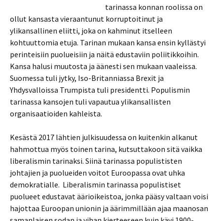
tarinassa konnan roolissa on
ollut kansasta vieraantunut korruptoitinut ja
ylikansallinen eliitti, joka on kahminut itselleen
kohtuuttomia etuja. Tarinan mukaan kansa ensin kyllästyi
perinteisiin puolueisiin ja näitä edustaviin poliitikkoihin.
Kansa halusi muutosta ja äänesti sen mukaan vaaleissa.
Suomessa tuli jytky, Iso-Britanniassa Brexit ja
Yhdysvalloissa Trumpista tuli presidentti. Populismin
tarinassa kansojen tuli vapautua ylikansallisten
organisaatioiden kahleista.
Kesästä 2017 lähtien julkisuudessa on kuitenkin alkanut
hahmottua myös toinen tarina, kutsuttakoon sitä vaikka
liberalismin tarinaksi. Siinä tarinassa populististen
johtajien ja puolueiden voitot Euroopassa ovat uhka
demokratialle. Liberalismin tarinassa populistiset
puolueet edustavat äärioikeistoa, jonka pääsy valtaan voisi
hajottaa Euroopan unionin ja äärimmillään ajaa maanosan
samanlaisen sodan ja vihan kierteeseen kuin kävi 1900-