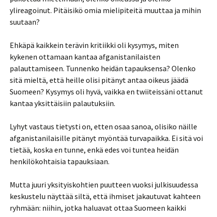
ylireagoinut. Pitäisikö omia mielipiteitä muuttaa ja mihin
suutaan?
Ehkäpä kaikkein terävin kritiikki oli kysymys, miten
kykenen ottamaan kantaa afganistanilaisten
palauttamiseen. Tunnenko heidän tapauksensa? Olenko
sitä mieltä, että heille olisi pitänyt antaa oikeus jäädä
Suomeen? Kysymys oli hyvä, vaikka en twiiteissäni ottanut
kantaa yksittäisiin palautuksiin.
Lyhyt vastaus tietysti on, etten osaa sanoa, olisiko näille
afganistanilaisille pitänyt myöntää turvapaikka. Ei sitä voi
tietää, koska en tunne, enkä edes voi tuntea heidän
henkilökohtaisia tapauksiaan.
Mutta juuri yksityiskohtien puutteen vuoksi julkisuudessa
keskustelu näyttää siltä, että ihmiset jakautuvat kahteen
ryhmään: niihin, jotka haluavat ottaa Suomeen kaikki