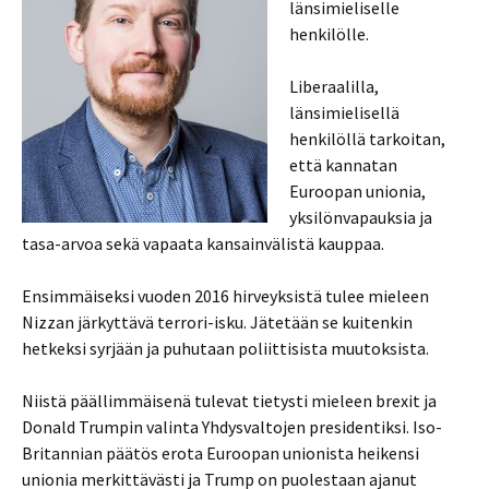
länsimieliselle
henkilölle.
Liberaalilla,
länsimielisellä
henkilöllä tarkoitan,
että kannatan
Euroopan unionia,
yksilönvapauksia ja
tasa-arvoa sekä vapaata kansainvälistä kauppaa.
Ensimmäiseksi vuoden 2016 hirveyksistä tulee mieleen
Nizzan järkyttävä terrori-isku. Jätetään se kuitenkin
hetkeksi syrjään ja puhutaan poliittisista muutoksista.
Niistä päällimmäisenä tulevat tietysti mieleen brexit ja
Donald Trumpin valinta Yhdysvaltojen presidentiksi. Iso-
Britannian päätös erota Euroopan unionista heikensi
unionia merkittävästi ja Trump on puolestaan ajanut