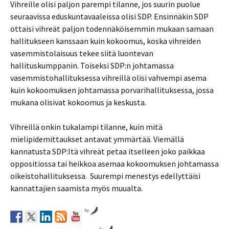
Vihreille olisi paljon parempi tilanne, jos suurin puolue
seuraavissa eduskuntavaaleissa olisi SDP. Ensinnäkin SDP
ottaisi vihreät paljon todennäköisemmin mukaan samaan
hallitukseen kanssaan kuin kokoomus, koska vihreiden
vasemmistolaisuus tekee siitä luontevan
hallituskumppanin. Toiseksi SDP:n johtamassa
vasemmistohallituksessa vihreillä olisi vahvempi asema
kuin kokoomuksen johtamassa porvarihallituksessa, jossa
mukana olisivat kokoomus ja keskusta.
Vihreillä onkin tukalampi tilanne, kuin mitä
mielipidemittaukset antavat ymmärtää. Viemällä
kannatusta SDP:ltä vihreät petaa itselleen joko paikkaa
oppositiossa tai heikkoa asemaa kokoomuksen johtamassa
oikeistohallituksessa. Suurempi menestys edellyttäisi
kannattajien saamista myös muualta.
by
by