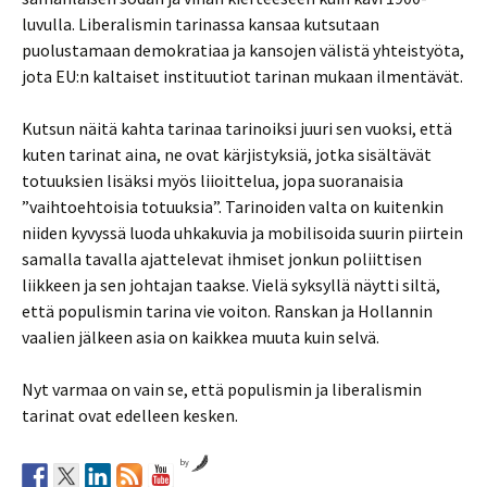
luvulla. Liberalismin tarinassa kansaa kutsutaan
puolustamaan demokratiaa ja kansojen välistä yhteistyöta,
jota EU:n kaltaiset instituutiot tarinan mukaan ilmentävät.
Kutsun näitä kahta tarinaa tarinoiksi juuri sen vuoksi, että
kuten tarinat aina, ne ovat kärjistyksiä, jotka sisältävät
totuuksien lisäksi myös liioittelua, jopa suoranaisia
”vaihtoehtoisia totuuksia”. Tarinoiden valta on kuitenkin
niiden kyvyssä luoda uhkakuvia ja mobilisoida suurin piirtein
samalla tavalla ajattelevat ihmiset jonkun poliittisen
liikkeen ja sen johtajan taakse. Vielä syksyllä näytti siltä,
että populismin tarina vie voiton. Ranskan ja Hollannin
vaalien jälkeen asia on kaikkea muuta kuin selvä.
Nyt varmaa on vain se, että populismin ja liberalismin
tarinat ovat edelleen kesken.
by