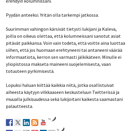
erehdyin kolumnissani.
Pyydän anteeksi. Yritän olla tarkempi jatkossa.
Suurimman vahingon kärsivät tietysti lukijani ja Kaleva,
joilla on oikeus olettaa, että kolumneissani sanotut asiat
pitävät paikkansa. Voin vain todeta, että voitte aina luottaa
siihen, että jos huomaan erehtyneeni tai antaneeni väärää
informaatiota, kerron sen varmasti jälkikäteen. Minulle ei
yliopistossa makseta maineeni suojelemisesta, vaan
totuuteen pyrkimisestä.
Lopuksi haluan kiittää kaikkia niitä, jotka osallistuivat
aiheesta käytyyn vilkkaaseen keskusteluun Twitterissä ja
muualla julkisuudessa sekä lukijoitani kaikesta saamastani
palautteesta.
by
by