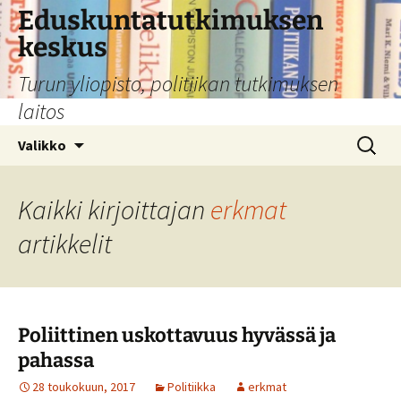
Siirry
Eduskuntatutkimuksen
sisältöön
keskus
Turun yliopisto, politiikan tutkimuksen
laitos
Haku:
Valikko
Kaikki kirjoittajan
erkmat
artikkelit
Poliittinen uskottavuus hyvässä ja
pahassa
28 toukokuun, 2017
Politiikka
erkmat