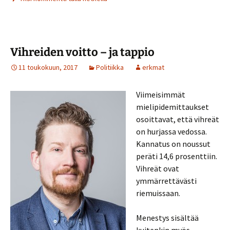
Vihreiden voitto – ja tappio
11 toukokuun, 2017
Politiikka
erkmat
Viimeisimmät
mielipidemittaukset
osoittavat, että vihreät
on hurjassa vedossa.
Kannatus on noussut
peräti 14,6 prosenttiin.
Vihreät ovat
ymmärrettävästi
riemuissaan.
Menestys sisältää
kuitenkin myös