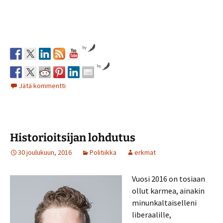
by
by
Jätä kommentti
Historioitsijan lohdutus
30 joulukuun, 2016
Politiikka
erkmat
Vuosi 2016 on tosiaan
ollut karmea, ainakin
minunkaltaiselleni
liberaalille,