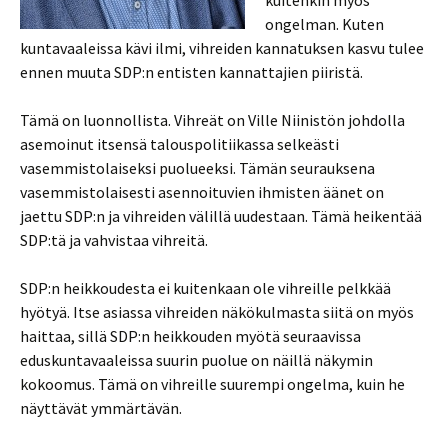
ongelman. Kuten
kuntavaaleissa kävi ilmi, vihreiden kannatuksen kasvu tulee
ennen muuta SDP:n entisten kannattajien piiristä.
Tämä on luonnollista. Vihreät on Ville Niinistön johdolla
asemoinut itsensä talouspolitiikassa selkeästi
vasemmistolaiseksi puolueeksi. Tämän seurauksena
vasemmistolaisesti asennoituvien ihmisten äänet on
jaettu SDP:n ja vihreiden välillä uudestaan. Tämä heikentää
SDP:tä ja vahvistaa vihreitä.
SDP:n heikkoudesta ei kuitenkaan ole vihreille pelkkää
hyötyä. Itse asiassa vihreiden näkökulmasta siitä on myös
haittaa, sillä SDP:n heikkouden myötä seuraavissa
eduskuntavaaleissa suurin puolue on näillä näkymin
kokoomus. Tämä on vihreille suurempi ongelma, kuin he
näyttävät ymmärtävän.