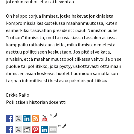
jotenkin rauhoitella tai lieventää.
On helppo torjua ihmiset, jotka hakevat jonkinlaista
kompromissia keskustelussa maahanmuutossa, kuten
esimerkiksi tasavallan presidentti Sauli Niinistön puhe
”tolkun” ihmisistä, mutta tosiasiassa tässäkin asiassa
kamppailu ratkaistaan siellä, mikä ihmisten mielestä
asettuu poliittiseen keskustaan. Jos pitäisi veikata,
arvaisin, että maahanmuuttopolitiikassa vahvoilla on se
puolue tai poliitikko, joka pystyy uskottavasti ottamaan
ihmisten asiaa koskevat huolet huomioon samalla kun
tarjoaa inhimillisesti kestävää pakolaispolitiikkaa.
Erkka Railo
Poliittisen historian dosentti
by
by