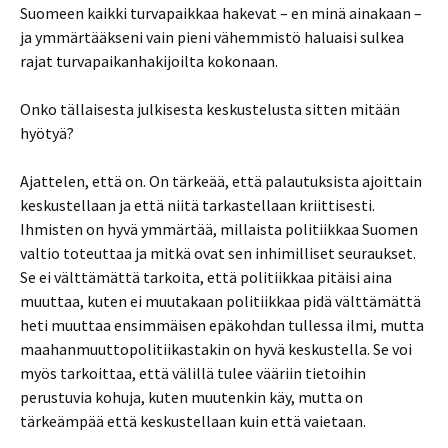
Suomeen kaikki turvapaikkaa hakevat – en minä ainakaan –
ja ymmärtääkseni vain pieni vähemmistö haluaisi sulkea
rajat turvapaikanhakijoilta kokonaan.
Onko tällaisesta julkisesta keskustelusta sitten mitään
hyötyä?
Ajattelen, että on. On tärkeää, että palautuksista ajoittain
keskustellaan ja että niitä tarkastellaan kriittisesti.
Ihmisten on hyvä ymmärtää, millaista politiikkaa Suomen
valtio toteuttaa ja mitkä ovat sen inhimilliset seuraukset.
Se ei välttämättä tarkoita, että politiikkaa pitäisi aina
muuttaa, kuten ei muutakaan politiikkaa pidä välttämättä
heti muuttaa ensimmäisen epäkohdan tullessa ilmi, mutta
maahanmuuttopolitiikastakin on hyvä keskustella. Se voi
myös tarkoittaa, että välillä tulee vääriin tietoihin
perustuvia kohuja, kuten muutenkin käy, mutta on
tärkeämpää että keskustellaan kuin että vaietaan.