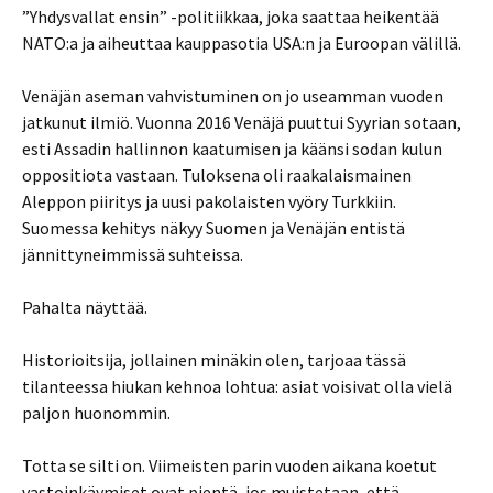
”Yhdysvallat ensin” -politiikkaa, joka saattaa heikentää
NATO:a ja aiheuttaa kauppasotia USA:n ja Euroopan välillä.
Venäjän aseman vahvistuminen on jo useamman vuoden
jatkunut ilmiö. Vuonna 2016 Venäjä puuttui Syyrian sotaan,
esti Assadin hallinnon kaatumisen ja käänsi sodan kulun
oppositiota vastaan. Tuloksena oli raakalaismainen
Aleppon piiritys ja uusi pakolaisten vyöry Turkkiin.
Suomessa kehitys näkyy Suomen ja Venäjän entistä
jännittyneimmissä suhteissa.
Pahalta näyttää.
Historioitsija, jollainen minäkin olen, tarjoaa tässä
tilanteessa hiukan kehnoa lohtua: asiat voisivat olla vielä
paljon huonommin.
Totta se silti on. Viimeisten parin vuoden aikana koetut
vastoinkäymiset ovat pientä, jos muistetaan, että