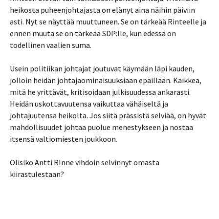
heikosta puheenjohtajasta on elänyt aina näihin päiviin
asti. Nyt se näyttää muuttuneen. Se on tärkeää Rinteelle ja
ennen muuta se on tärkeää SDP:lle, kun edessä on
todellinen vaalien suma.
Usein politiikan johtajat joutuvat käymään läpi kauden,
jolloin heidän johtajaominaisuuksiaan epäillään. Kaikkea,
mitä he yrittävät, kritisoidaan julkisuudessa ankarasti.
Heidän uskottavuutensa vaikuttaa vähäiseltä ja
johtajuutensa heikolta. Jos siitä prässistä selviää, on hyvät
mahdollisuudet johtaa puolue menestykseen ja nostaa
itsensä valtiomiesten joukkoon.
Olisiko Antti RInne vihdoin selvinnyt omasta
kiirastulestaan?