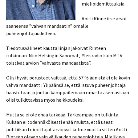
mielipidemittauksia.
Antti Rinne itse arvoi
saaneensa ”vahvan mandaatin” omalle
puheenjohtajuudelleen.
Tiedotusvälineet kautta linjan jakoivat Rinteen
tulkinnan. Niin Helsingin Sanomat, Yleisradio kuin MTV
toistivat arvion ”vahvasta mandaatista”.
Olisi hyvät perusteet väittää, että 57 % äänistä ei ole kovin
vahva mandaatti. Ylipäänsä se, että istuva puheenjohtaja
haastetaan ja joutuu kamppailemaan omasta asemastaan
olisi tulkittavissa myös heikkoudeksi.
Mutta se ei ole enää tärkeää. Tärkeämpää on tulkinta.
Kukaan ei todennäköisesti enää muista, että useat
politiikan toimittajat arvioivat kolme vuotta sitten Antti
Rinteen olevan vain välikauden puheenjohtaja. MIelikuva