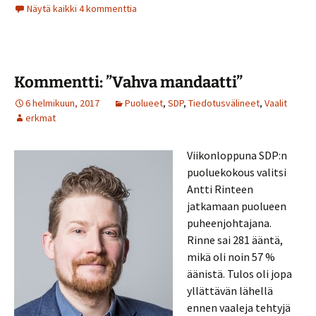
Näytä kaikki 4 kommenttia
Kommentti: ”Vahva mandaatti”
6 helmikuun, 2017
Puolueet
,
SDP
,
Tiedotusvälineet
,
Vaalit
erkmat
Viikonloppuna SDP:n
puoluekokous valitsi
Antti Rinteen
jatkamaan puolueen
puheenjohtajana.
Rinne sai 281 ääntä,
mikä oli noin 57 %
äänistä. Tulos oli jopa
yllättävän lähellä
ennen vaaleja tehtyjä