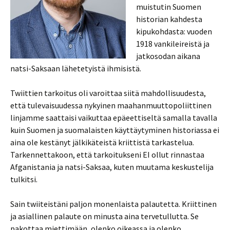
muistutin Suomen
historian kahdesta
kipukohdasta: vuoden
1918 vankileireistä ja
jatkosodan aikana
natsi-Saksaan lähetetyistä ihmisistä.
Twiittien tarkoitus oli varoittaa siitä mahdollisuudesta,
että tulevaisuudessa nykyinen maahanmuuttopoliittinen
linjamme saattaisi vaikuttaa epäeettiseltä samalla tavalla
kuin Suomen ja suomalaisten käyttäytyminen historiassa ei
aina ole kestänyt jälkikäteistä kriittistä tarkastelua.
Tarkennettakoon, että tarkoitukseni EI ollut rinnastaa
Afganistania ja natsi-Saksaa, kuten muutama keskustelija
tulkitsi.
Sain twiiteistäni paljon monenlaista palautetta. Kriittinen
ja asiallinen palaute on minusta aina tervetullutta. Se
pakottaa miettimään, olenko oikeassa ja olenko