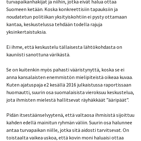
turvapaikanhakijat ja niihin, jotka eivät halua ottaa
Suomeen ketään. Koska konkreettisiin tapauksiin ja
noudatetun politiikan yksityiskohtiin ei pysty ottamaan
kantaa, keskustelussa tehdään todella rajuja
yksinkertaistuksia.
Ei ihme, että keskustelu tällaisesta lähtökohdasta on
kauniisti sanottuna värikästä.
Se on kuitenkin myös pahasti vääristynyttä, koska se ei
anna kansalaisten enemmistön mielipiteistä oikeaa kuvaa.
Kuten ajatuspaja e2 kesällä 2016 julkaistussa raportissaan
huomautti, suurin osa suomalaisista vieroksuu keskustelua,
jota ihmisten mielestä hallitsevat räyhäkkäät ”ääripäät”.
Pidän itsestäänselvyytenä, että valtaosa ihmisistä sijoittuu
kahden edellä mainitun ryhmän väliin. Suurin osa halunnee
antaa turvapaikan niille, jotka sitä aidosti tarvitsevat. On
toistaalta vaikea uskoa, että kovin moni haluaisi ottaa