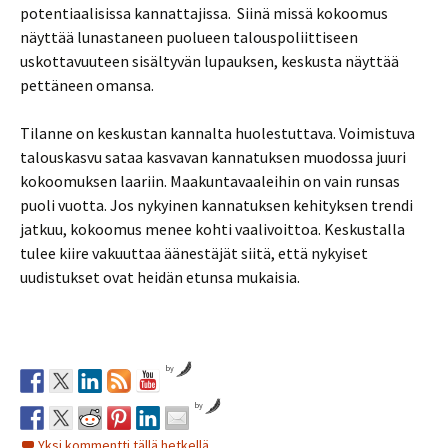
potentiaalisissa kannattajissa. Siinä missä kokoomus
näyttää lunastaneen puolueen talouspoliittiseen
uskottavuuteen sisältyvän lupauksen, keskusta näyttää
pettäneen omansa.
Tilanne on keskustan kannalta huolestuttava. Voimistuva
talouskasvu sataa kasvavan kannatuksen muodossa juuri
kokoomuksen laariin. Maakuntavaaleihin on vain runsas
puoli vuotta. Jos nykyinen kannatuksen kehityksen trendi
jatkuu, kokoomus menee kohti vaalivoittoa. Keskustalla
tulee kiire vakuuttaa äänestäjät siitä, että nykyiset
uudistukset ovat heidän etunsa mukaisia.
by
by
Yksi kommentti tällä hetkellä