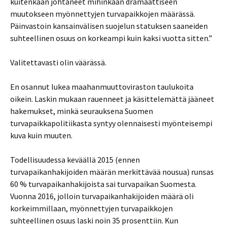
kuitenkaan johtaneet mihinkään dramaattiseen
muutokseen myönnettyjen turvapaikkojen määrässä.
Päinvastoin kansainvälisen suojelun statuksen saaneiden
suhteellinen osuus on korkeampi kuin kaksi vuotta sitten.”
Valitettavasti olin väärässä.
En osannut lukea maahanmuuttoviraston taulukoita
oikein. Laskin mukaan rauenneet ja käsittelemättä jääneet
hakemukset, minkä seurauksena Suomen
turvapaikkapolitiikasta syntyy olennaisesti myönteisempi
kuva kuin muuten.
Todellisuudessa keväällä 2015 (ennen
turvapaikanhakijoiden määrän merkittävää nousua) runsas
60 % turvapaikanhakijoista sai turvapaikan Suomesta.
Vuonna 2016, jolloin turvapaikanhakijoiden määrä oli
korkeimmillaan, myönnettyjen turvapaikkojen
suhteellinen osuus laski noin 35 prosenttiin. Kun