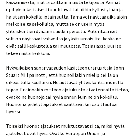
kasvamisesta, mutta osittain muista tekijöistä. Vanhat
opit yksinkertaisesti unohtuvat tai niihin kyllästytään ja
halutaan kokeilla jotain uutta. Tämä voi näyttää aika ajoin
melkoiselta sekoilulta, mutta se on usein myös
yhteiskuntien dynaamisuuden perusta. Autoritääriset
valtion näyttävät vahvoilta ja yksituumaisilta, koska ne
eivät salli keskustelua tai muutosta. Tosiasiassa juuri se
tekee niistä heikkoja.
Nykyaikaisen sananvapauden käsitteen uranuurtaja John
Stuart Mill painotti, että huonoillakin mielipiteillä on
oikeus tulla kuulluiksi. Ne auttavat yhteiskuntia monella
tapaa. Ensinnäkin mistään ajatuksista ei voi ennalta tietää,
ovatko ne huonoja tai hyviä ennen kuin ne on kokeiltu.
Huonoina pidetyt ajatukset saattavatkin osoittautua
hyviksi.
Toiseksi huonot ajatukset muistuttavat siitä, miksi hyvät
ajatukset ovat hyviä. Ovatko Euroopan Unioni ja