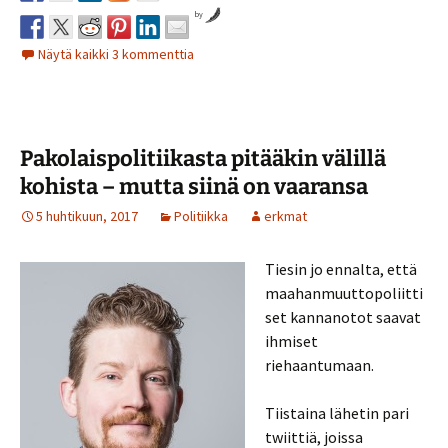
by
Näytä kaikki 3 kommenttia
Pakolaispolitiikasta pitääkin välillä
kohista – mutta siinä on vaaransa
5 huhtikuun, 2017
Politiikka
erkmat
Tiesin jo ennalta, että
maahanmuuttopoliitti
set kannanotot saavat
ihmiset
riehaantumaan.
Tiistaina lähetin pari
twiittiä, joissa