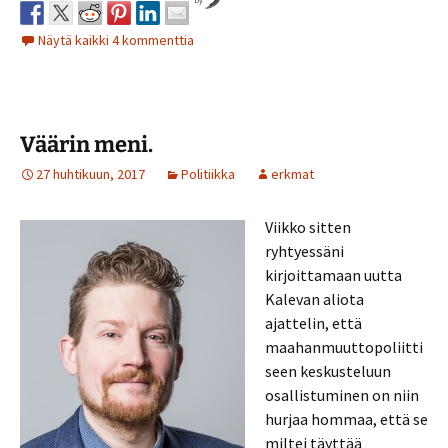
Näytä kaikki 4 kommenttia
Väärin meni.
27 huhtikuun, 2017
Politiikka
erkmat
Viikko sitten
ryhtyessäni
kirjoittamaan uutta
Kalevan aliota
ajattelin, että
maahanmuuttopoliitti
seen keskusteluun
osallistuminen on niin
hurjaa hommaa, että se
miltei täyttää