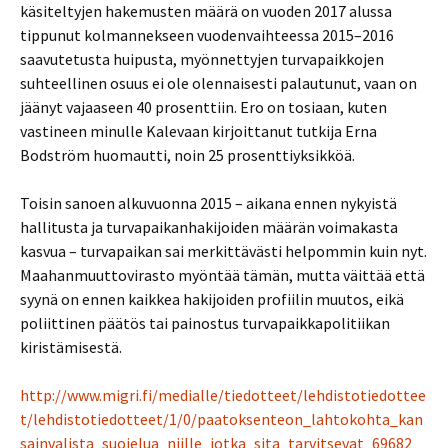
käsiteltyjen hakemusten määrä on vuoden 2017 alussa
tippunut kolmannekseen vuodenvaihteessa 2015–2016
saavutetusta huipusta, myönnettyjen turvapaikkojen
suhteellinen osuus ei ole olennaisesti palautunut, vaan on
jäänyt vajaaseen 40 prosenttiin. Ero on tosiaan, kuten
vastineen minulle Kalevaan kirjoittanut tutkija Erna
Bodström huomautti, noin 25 prosenttiyksikköä.
Toisin sanoen alkuvuonna 2015 – aikana ennen nykyistä
hallitusta ja turvapaikanhakijoiden määrän voimakasta
kasvua – turvapaikan sai merkittävästi helpommin kuin nyt.
Maahanmuuttovirasto myöntää tämän, mutta väittää että
syynä on ennen kaikkea hakijoiden profiilin muutos, eikä
poliittinen päätös tai painostus turvapaikkapolitiikan
kiristämisestä.
http://www.migri.fi/medialle/tiedotteet/lehdistotiedottee
t/lehdistotiedotteet/1/0/paatoksenteon_lahtokohta_kan
sainvalista_suojelua_niille_jotka_sita_tarvitsevat_69682