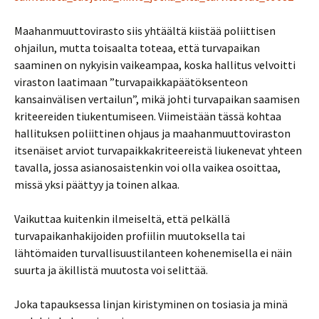
Maahanmuuttovirasto siis yhtäältä kiistää poliittisen
ohjailun, mutta toisaalta toteaa, että turvapaikan
saaminen on nykyisin vaikeampaa, koska hallitus velvoitti
viraston laatimaan ”turvapaikkapäätöksenteon
kansainvälisen vertailun”, mikä johti turvapaikan saamisen
kriteereiden tiukentumiseen. Viimeistään tässä kohtaa
hallituksen poliittinen ohjaus ja maahanmuuttoviraston
itsenäiset arviot turvapaikkakriteereistä liukenevat yhteen
tavalla, jossa asianosaistenkin voi olla vaikea osoittaa,
missä yksi päättyy ja toinen alkaa.
Vaikuttaa kuitenkin ilmeiseltä, että pelkällä
turvapaikanhakijoiden profiilin muutoksella tai
lähtömaiden turvallisuustilanteen kohenemisella ei näin
suurta ja äkillistä muutosta voi selittää.
Joka tapauksessa linjan kiristyminen on tosiasia ja minä