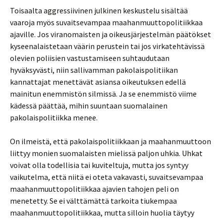
Toisaalta aggressiivinen julkinen keskustelu sisältää
vaaroja myös suvaitsevampaa maahanmuuttopolitiikkaa
ajaville. Jos viranomaisten ja oikeusjärjestelmän päätökset
kyseenalaistetaan väärin perustein tai jos virkatehtävissä
olevien poliisien vastustamiseen suhtaudutaan
hyväksyvästi, niin sallivamman pakolaispolitiikan
kannattajat menettävät asiansa oikeutuksen edellä
mainitun enemmistön silmissä. Ja se enemmistö viime
kädessä päättää, mihin suuntaan suomalainen
pakolaispolitiikka menee.
On ilmeistä, että pakolaispolitiikkaan ja maahanmuuttoon
liittyy monien suomalaisten mielissä paljon uhkia. Uhkat
voivat olla todellisia tai kuviteltuja, mutta jos syntyy
vaikutelma, että niitä ei oteta vakavasti, suvaitsevampaa
maahanmuuttopolitiikkaa ajavien tahojen peli on
menetetty. Se ei välttämättä tarkoita tiukempaa
maahanmuuttopolitiikkaa, mutta silloin huolia täytyy