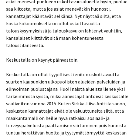
asiat menevät puolueen uskottavuusalueella hyvin, puolue
saa kiitosta, mutta jos asiat menevätkin huonosti,
kannattajat kääntävät selkänsä. Nyt näyttää siltä, että
koska kokoomuksella on ollut uskottavuutta
talouskysymyksissä ja talouskasvu on lähtenyt vauhtiin,
kansalaiset kiittävät sitä maan kohentuneesta
taloustilanteesta.
Keskustalla on käynyt päinvastoin.
Keskustalla on ollut tyypillisesti eniten uskottavuutta
suurten kaupunkien ulkopuolisten alueiden palveluiden ja
elinvoiman puolustajana. Huoli näistä alueista lienee yksi
tärkeimmistä syistä, miksi äänestäjät antoivat keskustalle
vaalivoiton vuonna 2015. Kuten Sirkka-Liisa Anttila sanoo,
keskustan kannattajat eivät ole vakuuttuneita siitä, että
maakuntamalli on heille hyvä ratkaisu: sosiaali- ja
terveyspalveluista päättämisen siirtäminen pois kunnista
tuntuu herättävän huolta ja tyytymättömyyttä keskustan