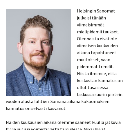
Helsingin Sanomat
julkaisi tänään
viimeisimmät
mielipidemittaukset.
Olennaista eivät ole
viimeisen kuukauden
aikana tapahtuneet
muutokset, vaan
pidemmät trendit.
Niistä ilmenee, että
keskustan kannatus on
ollut tasaisessa
laskussa suurin piirtein
vuoden alusta lähtien. Samana aikana kokoomuksen
kannatus on selvästi kasvanut.
Näiden kuukausien aikana olemme saaneet kuulla jatkuvia
hyviä uutisia voimistuvasta taloudesta. Miksi hyvät