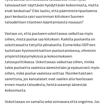
talousuutiset näyttävän hyödyttävän kokoomusta, mutta
eivät keskustaa? Eikö luulisi, että pääministeripuolueena
juuri keskusta saisi suurimman kiitoksen Suomen
taloudellisen tilanteen kääntämisestä nousuun?
Vastaus on, että puolueen uskottavuus vaikuttaa myös
siihen, mistä puolue saa kiitoksen. Kaikilla puolueilla on
uskottavuutta tietyillä ydinalueilla. Esimerkiksi SDP:een
luotetaan hyvinvointivaltion puolustamisessa, vihreisiin
ympäristökysymyksissä ja kokoomukseen
talouspolitiikassa. Uskottavuus vaikuttaa siihen, minkä
takia puoluetta vaaleissa äänestetään ja epäsuorasti myös
siihen, mikä puolue vaaleissa voittaa. Yksinkertaistaen
sanottuna, jos kansalaiset ovat vaalien alla huolissaan
ennen muuta taloudesta, heistä useampi äänestää
kokoomusta.
Uskottavuus on samalla sekä voimavara että ongelma. Jos