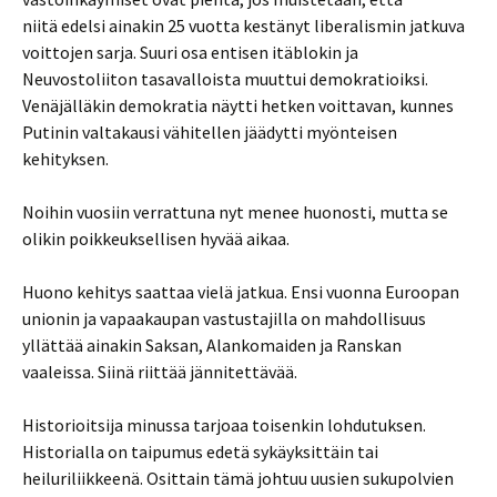
niitä edelsi ainakin 25 vuotta kestänyt liberalismin jatkuva
voittojen sarja. Suuri osa entisen itäblokin ja
Neuvostoliiton tasavalloista muuttui demokratioiksi.
Venäjälläkin demokratia näytti hetken voittavan, kunnes
Putinin valtakausi vähitellen jäädytti myönteisen
kehityksen.
Noihin vuosiin verrattuna nyt menee huonosti, mutta se
olikin poikkeuksellisen hyvää aikaa.
Huono kehitys saattaa vielä jatkua. Ensi vuonna Euroopan
unionin ja vapaakaupan vastustajilla on mahdollisuus
yllättää ainakin Saksan, Alankomaiden ja Ranskan
vaaleissa. Siinä riittää jännitettävää.
Historioitsija minussa tarjoaa toisenkin lohdutuksen.
Historialla on taipumus edetä sykäyksittäin tai
heiluriliikkeenä. Osittain tämä johtuu uusien sukupolvien