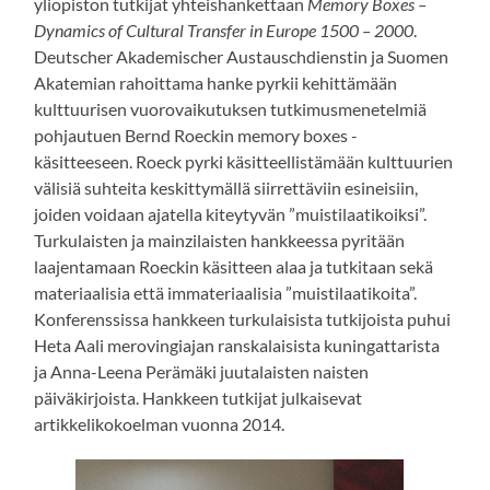
yliopiston tutkijat yhteishankettaan
Memory Boxes –
Dynamics of Cultural Transfer in Europe 1500 – 2000
.
Deutscher Akademischer Austauschdienstin ja Suomen
Akatemian rahoittama hanke pyrkii kehittämään
kulttuurisen vuorovaikutuksen tutkimusmenetelmiä
pohjautuen Bernd Roeckin memory boxes -
käsitteeseen. Roeck pyrki käsitteellistämään kulttuurien
välisiä suhteita keskittymällä siirrettäviin esineisiin,
joiden voidaan ajatella kiteytyvän ”muistilaatikoiksi”.
Turkulaisten ja mainzilaisten hankkeessa pyritään
laajentamaan Roeckin käsitteen alaa ja tutkitaan sekä
materiaalisia että immateriaalisia ”muistilaatikoita”.
Konferenssissa hankkeen turkulaisista tutkijoista puhui
Heta Aali merovingiajan ranskalaisista kuningattarista
ja Anna-Leena Perämäki juutalaisten naisten
päiväkirjoista. Hankkeen tutkijat julkaisevat
artikkelikokoelman vuonna 2014.