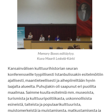
Memory Boxes esittäytyy.
Kuva Maarit Leskelä-Kärki
Kansainvälisen kulttuurihistorian seuran
konferensseille tyypillisesti Istanbulissakin esitelmöitiin
ajallisesti, maantieteellisesti ja aihepiireiltään hyvin
laajalta alueelta. Puhujiakin oli saapunut eri puolilta
maailmaa. Saimme kuulla esitelmiä mm. museoista,
turismista ja kulttuuripolitiikasta, uskonnollisista
esineistä, taiteista ja populaarikulttuurista,
muistomerkeistä ja muistamisesta, matkustamisesta ja