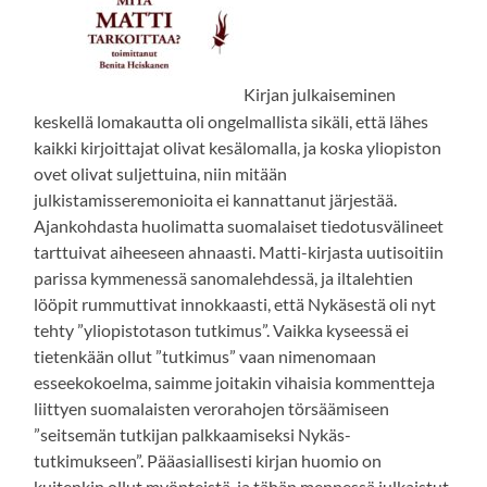
Kirjan julkaiseminen
keskellä lomakautta oli ongelmallista sikäli, että lähes
kaikki kirjoittajat olivat kesälomalla, ja koska yliopiston
ovet olivat suljettuina, niin mitään
julkistamisseremonioita ei kannattanut järjestää.
Ajankohdasta huolimatta suomalaiset tiedotusvälineet
tarttuivat aiheeseen ahnaasti. Matti-kirjasta uutisoitiin
parissa kymmenessä sanomalehdessä, ja iltalehtien
lööpit rummuttivat innokkaasti, että Nykäsestä oli nyt
tehty ”yliopistotason tutkimus”. Vaikka kyseessä ei
tietenkään ollut ”tutkimus” vaan nimenomaan
esseekokoelma, saimme joitakin vihaisia kommentteja
liittyen suomalaisten verorahojen törsäämiseen
”seitsemän tutkijan palkkaamiseksi Nykäs-
tutkimukseen”. Pääasiallisesti kirjan huomio on
kuitenkin ollut myönteistä, ja tähän mennessä julkaistut