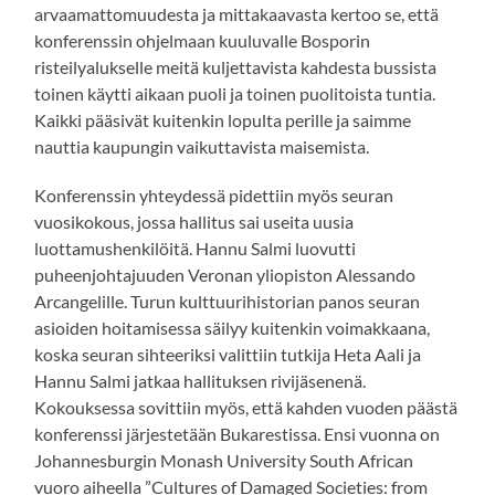
arvaamattomuudesta ja mittakaavasta kertoo se, että
konferenssin ohjelmaan kuuluvalle Bosporin
risteilyalukselle meitä kuljettavista kahdesta bussista
toinen käytti aikaan puoli ja toinen puolitoista tuntia.
Kaikki pääsivät kuitenkin lopulta perille ja saimme
nauttia kaupungin vaikuttavista maisemista.
Konferenssin yhteydessä pidettiin myös seuran
vuosikokous, jossa hallitus sai useita uusia
luottamushenkilöitä. Hannu Salmi luovutti
puheenjohtajuuden Veronan yliopiston Alessando
Arcangelille. Turun kulttuurihistorian panos seuran
asioiden hoitamisessa säilyy kuitenkin voimakkaana,
koska seuran sihteeriksi valittiin tutkija Heta Aali ja
Hannu Salmi jatkaa hallituksen rivijäsenenä.
Kokouksessa sovittiin myös, että kahden vuoden päästä
konferenssi järjestetään Bukarestissa. Ensi vuonna on
Johannesburgin Monash University South African
vuoro aiheella ”Cultures of Damaged Societies: from