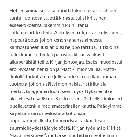
Heti ensimmäisestä suunnittelukokouksesta alkaen
tuntui luontevalta, että kirjasta tulisi kriittinen
esseekokoelma, pikemmin kuin litania
tutkimusartikkeleita. Ajatuksena oli, että se olisi pieni,
näppärä opus, johon kenen tahansa aiheesta
kiinnostuneen lukijan olisi helppo tarttua. Tutkijoina
halusimme kuitenkin perustaa kirjan vankasti
alkuperäislähteille. Kirjan johtoajatukseksi muodostui
ero Nykäsen henkilön ja Matti-ilmiön välillä. Matti-
ilmiöllä tarkoitamme julkisuuden ja median luomaa
tuotetta, johon sisältyi moninaisia, ristiriitaisia
merkityksiä, joiden luomiseen myös Nykänen itse
aktiivisesti osallistuu. Kukin essee käsittelisi ilmiön eri
puolia, etenkin mediamateriaalien kautta. Päädyimme
kirjoittamaan urheilusta, alkoholista,
populaarimusiikista, huumorista, rakkaudesta,
suurmieheydestä ja yleisöstä. Kirjan työnimi oli ”Mitä
Matti merkitsee?”, mutta se muutettiin myöhemmin