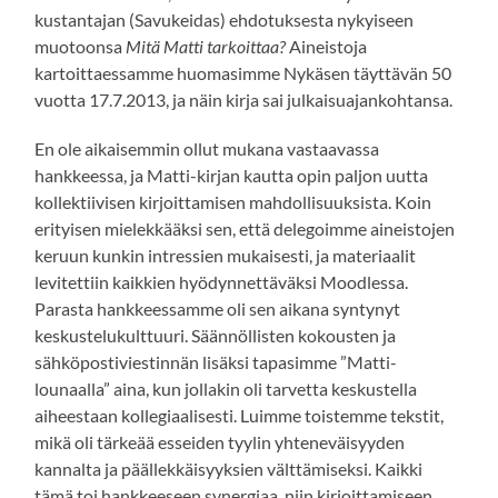
kustantajan (Savukeidas) ehdotuksesta nykyiseen
muotoonsa
Mitä Matti tarkoittaa?
Aineistoja
kartoittaessamme huomasimme Nykäsen täyttävän 50
vuotta 17.7.2013, ja näin kirja sai julkaisuajankohtansa.
En ole aikaisemmin ollut mukana vastaavassa
hankkeessa, ja Matti-kirjan kautta opin paljon uutta
kollektiivisen kirjoittamisen mahdollisuuksista. Koin
erityisen mielekkääksi sen, että delegoimme aineistojen
keruun kunkin intressien mukaisesti, ja materiaalit
levitettiin kaikkien hyödynnettäväksi Moodlessa.
Parasta hankkeessamme oli sen aikana syntynyt
keskustelukulttuuri. Säännöllisten kokousten ja
sähköpostiviestinnän lisäksi tapasimme ”Matti-
lounaalla” aina, kun jollakin oli tarvetta keskustella
aiheestaan kollegiaalisesti. Luimme toistemme tekstit,
mikä oli tärkeää esseiden tyylin yhteneväisyyden
kannalta ja päällekkäisyyksien välttämiseksi. Kaikki
tämä toi hankkeeseen synergiaa, niin kirjoittamiseen