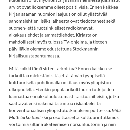
arviot ovat iloksemme olleet positiivisia. Ennen kaikkea
kirjan saaman huomion laajuus on ollut yllättävää:
sanomalehtien lisäksi aiheesta ovat tiedottaneet sekä
suomen- että ruotsinkieliset radiokanavat,
aikakauslehdet ja ammattilehdet. Kirjasta on
mahdollisesti myös tulossa TV-ohjelma, ja tieteen
päivilläkin olemme edustettuna Stockmannin
kirjallisuustapahtumassa.
Mitä kaikki tämä sitten tarkoittaa? Ennen kaikkea se
tarkoittaa mielestäni sitä, että tämän tyyppisellä
kulttuurisella pohdinnalla on tilaus myös yliopiston
ulkopuolella. Etenkin populaarikulttuurin tutkijoiden
kannattaa ennakkoluulottomasti tarttua aiheisiin, jotka
saattavat ensi näkemältä tuntua riskaabeleilta
konventionaalisen yliopistotutkimuksen puitteissa.
Mitä
Matti tarkoittaa?
-kirja osoittaa, että kulttuurintutkimus
voi toimia siltana akateemisen norsunluutornin ja niin