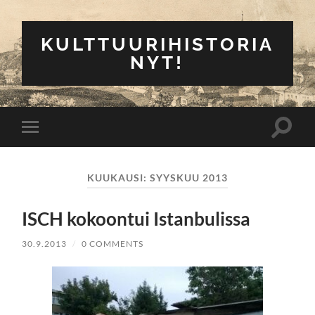
KULTTUURIHISTORIA
NYT!
Toggle
Toggle
search
mobile
field
menu
KUUKAUSI:
SYYSKUU 2013
ISCH kokoontui Istanbulissa
30.9.2013
/
0 COMMENTS