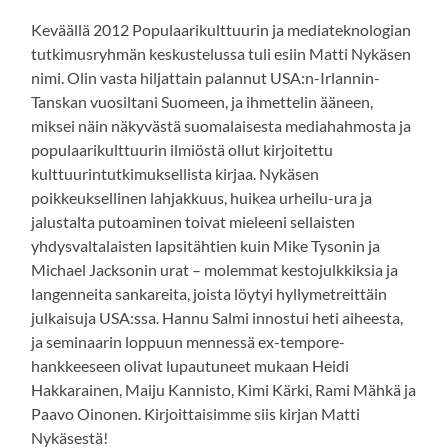
Keväällä 2012 Populaarikulttuurin ja mediateknologian
tutkimusryhmän keskustelussa tuli esiin Matti Nykäsen
nimi. Olin vasta hiljattain palannut USA:n-Irlannin-
Tanskan vuosiltani Suomeen, ja ihmettelin ääneen,
miksei näin näkyvästä suomalaisesta mediahahmosta ja
populaarikulttuurin ilmiöstä ollut kirjoitettu
kulttuurintutkimuksellista kirjaa. Nykäsen
poikkeuksellinen lahjakkuus, huikea urheilu-ura ja
jalustalta putoaminen toivat mieleeni sellaisten
yhdysvaltalaisten lapsitähtien kuin Mike Tysonin ja
Michael Jacksonin urat – molemmat kestojulkkiksia ja
langenneita sankareita, joista löytyi hyllymetreittäin
julkaisuja USA:ssa. Hannu Salmi innostui heti aiheesta,
ja seminaarin loppuun mennessä ex-tempore-
hankkeeseen olivat lupautuneet mukaan Heidi
Hakkarainen, Maiju Kannisto, Kimi Kärki, Rami Mähkä ja
Paavo Oinonen. Kirjoittaisimme siis kirjan Matti
Nykäsestä!