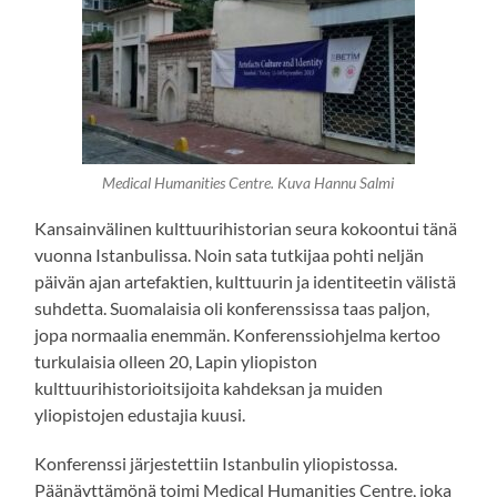
Medical Humanities Centre. Kuva Hannu Salmi
Kansainvälinen kulttuurihistorian seura kokoontui tänä
vuonna Istanbulissa. Noin sata tutkijaa pohti neljän
päivän ajan artefaktien, kulttuurin ja identiteetin välistä
suhdetta. Suomalaisia oli konferenssissa taas paljon,
jopa normaalia enemmän. Konferenssiohjelma kertoo
turkulaisia olleen 20, Lapin yliopiston
kulttuurihistorioitsijoita kahdeksan ja muiden
yliopistojen edustajia kuusi.
Konferenssi järjestettiin Istanbulin yliopistossa.
Päänäyttämönä toimi Medical Humanities Centre, joka