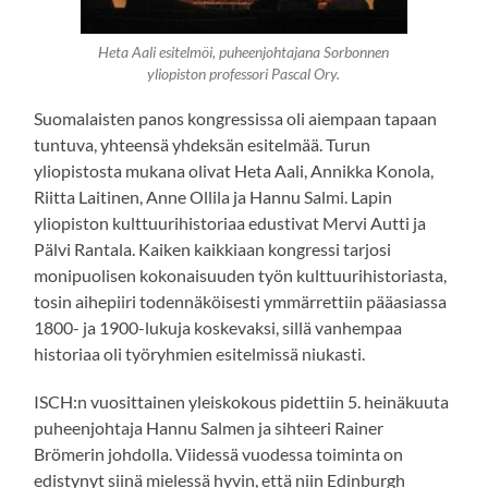
Heta Aali esitelmöi, puheenjohtajana Sorbonnen
yliopiston professori Pascal Ory.
Suomalaisten panos kongressissa oli aiempaan tapaan
tuntuva, yhteensä yhdeksän esitelmää. Turun
yliopistosta mukana olivat Heta Aali, Annikka Konola,
Riitta Laitinen, Anne Ollila ja Hannu Salmi. Lapin
yliopiston kulttuurihistoriaa edustivat Mervi Autti ja
Pälvi Rantala. Kaiken kaikkiaan kongressi tarjosi
monipuolisen kokonaisuuden työn kulttuurihistoriasta,
tosin aihepiiri todennäköisesti ymmärrettiin pääasiassa
1800- ja 1900-lukuja koskevaksi, sillä vanhempaa
historiaa oli työryhmien esitelmissä niukasti.
ISCH:n vuosittainen yleiskokous pidettiin 5. heinäkuuta
puheenjohtaja Hannu Salmen ja sihteeri Rainer
Brömerin johdolla. Viidessä vuodessa toiminta on
edistynyt siinä mielessä hyvin, että niin Edinburgh