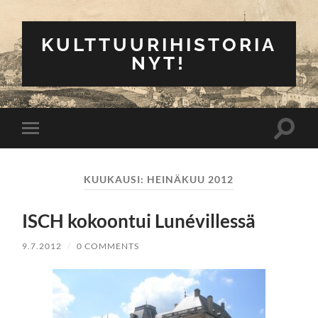
KULTTUURIHISTORIA
NYT!
Toggle
Toggle
search
mobile
field
menu
KUUKAUSI:
HEINÄKUU 2012
ISCH kokoontui Lunévillessä
9.7.2012
/
0 COMMENTS