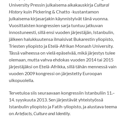
University Pressin julkaisema aikakauskirja
Cultural
History
kuin Pickering & Chatto -kustantamon
julkaisema kirjasarjakin käynnistyivät tänä vuonna.
Vuosittaisten kongressien sarja tuntuu jatkuvan
innostuneesti, sillä ensi vuoden järjestäjän, Istanbulin,
jälkeen halukkuutensa ilmaisivat Bukarestin yliopisto,
Triesten yliopisto ja Etelä-Afrikan Monash University.
Tässä vaiheessa on vielä epäselvää, mikä järjestys tulee
olemaan, mutta vahva ehdokas vuoden 2014 tai 2015
järjestäjäksi on Etelä-Afrikka, sillä tähän mennessä vain
vuoden 2009 kongressi on järjestetty Euroopan
ulkopuolella.
Tervetuloa siis seuraavaan kongressiin Istanbuliin 11.–
14. syyskuuta 2013. Sen järjestävät yhteistyössä
Istanbulin yliopisto ja Fatih-yliopisto, ja alustava teema
on
Artefacts, Culture and Identity.