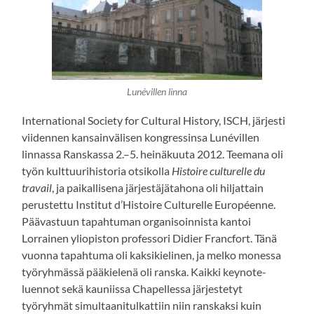
Lunévillen linna
International Society for Cultural History, ISCH, järjesti
viidennen kansainvälisen kongressinsa Lunévillen
linnassa Ranskassa 2.–5. heinäkuuta 2012. Teemana oli
työn kulttuurihistoria otsikolla
Histoire culturelle du
travail
, ja paikallisena järjestäjätahona oli hiljattain
perustettu Institut d’Histoire Culturelle Européenne.
Päävastuun tapahtuman organisoinnista kantoi
Lorrainen yliopiston professori Didier Francfort. Tänä
vuonna tapahtuma oli kaksikielinen, ja melko monessa
työryhmässä pääkielenä oli ranska. Kaikki keynote-
luennot sekä kauniissa Chapellessa järjestetyt
työryhmät simultaanitulkattiin niin ranskaksi kuin