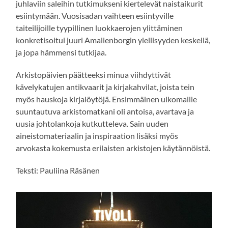
juhlaviin saleihin tutkimukseni kiertelevät naistaikurit
esiintymään. Vuosisadan vaihteen esiintyville
taiteilijoille tyypillinen luokkaerojen ylittäminen
konkretisoitui juuri Amalienborgin ylellisyyden keskellä,
ja jopa hämmensi tutkijaa.
Arkistopäivien päätteeksi minua viihdyttivät
kävelykatujen antikvaarit ja kirjakahvilat, joista tein
myös hauskoja kirjalöytöjä. Ensimmäinen ulkomaille
suuntautuva arkistomatkani oli antoisa, avartava ja
uusia johtolankoja kutkutteleva. Sain uuden
aineistomateriaalin ja inspiraation lisäksi myös
arvokasta kokemusta erilaisten arkistojen käytännöistä.
Teksti: Pauliina Räsänen