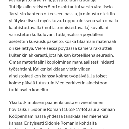
Tutkijasalin rekisteröinti osoittautui varsin viralliseksi.
Tarvitsin kahteen otteeseen passia, ja minusta otettiin
yllätyksellisesti myös kuva. Lopputuloksena sain omalla
kauhistuttavalla (mutta tunnistettavalla) kuvallani
varustetun kulkuluvan. Tutkijasalissa pöydälleni
asetettiin kuvauslupakielto, koska tilaamani materiaali
oli kiellettyä. Viereisessä pöydässä kamera raksutteli
kuitenkin ahkerasti, jota hiukan kateellisena seurasin.
Oman materiaalini kopioiminen manuaalisesti hidasti
työtahtiani. Kaikenkaikkiaan vietin viiden
aineistolaatikon kanssa kolme työpäivää., ja toiset
kolme päivää tutustuin Mediearkivetin aineistoon
tutkijasalin koneilta.
Yksi tutkimukseni päähenkilöistä eli wieniläinen
hovitaikuri Sidonie Roman (1853-1946) asui aikanaan
Kööpenhaminassa yhdessa tanskalaisen miehensä
kanssa. Erityisesti Sidonie Romanin kohdalta