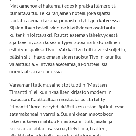
Matkamenoa ei haitannut edes kiprakka Itämereltä
puhaltava tuuli eikä rähjäinen hotelli, joka sijaitsi
rautatieaseman takana, punaisten lyhtyjen katveessa.
Sijainniltaan hotelli vinoine käytävineen osoittautui
kuitenkin loistavaksi. Rautatieaseman läheisyydessä
sijaitsee myös sirkusesiintyjien suosima historiallinen
esiintymispaikka Tivoli. Vaikka Tivoli oli talveksi suljettu,
pääsin silti ihastelemaan aidan raoista Tivolin kauniita
valaistuksia, viihtyisiä asetelmia ja koristeellisia
orientaalisia rakennuksia.
Varaamani tutkimusaineistot tuotiin ”Mustaan
Timanttiin” eli kuninkaallisen kirjaston moderniin
lisäosaan. Kauttaaltaan mustasta lasista tehty
”timantti” koreilee ryhdikkäästi keskustan läpi kulkevan
satamakanaalin varrella. Suunnikkaan muotoiseen
rakennukseen mahtuu kirjastosalin, tutkijasalin ja
korkean aulatilan lisäksi näyttelytiloja, teatteri,
käsikirjasto ja kahvila, jossa kulutin kruunuja.