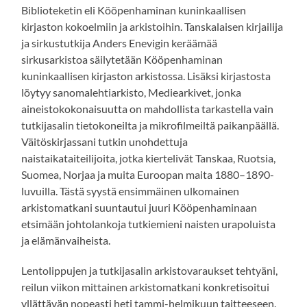
Biblioteketin eli Kööpenhaminan kuninkaallisen
kirjaston kokoelmiin ja arkistoihin. Tanskalaisen kirjailija
ja sirkustutkija Anders Enevigin keräämää
sirkusarkistoa säilytetään Kööpenhaminan
kuninkaallisen kirjaston arkistossa. Lisäksi kirjastosta
löytyy sanomalehtiarkisto, Mediearkivet, jonka
aineistokokonaisuutta on mahdollista tarkastella vain
tutkijasalin tietokoneilta ja mikrofilmeiltä paikanpäällä.
Väitöskirjassani tutkin unohdettuja
naistaikataiteilijoita, jotka kiertelivät Tanskaa, Ruotsia,
Suomea, Norjaa ja muita Euroopan maita 1880–1890-
luvuilla. Tästä syystä ensimmäinen ulkomainen
arkistomatkani suuntautui juuri Kööpenhaminaan
etsimään johtolankoja tutkiemieni naisten urapoluista
ja elämänvaiheista.
Lentolippujen ja tutkijasalin arkistovaraukset tehtyäni,
reilun viikon mittainen arkistomatkani konkretisoitui
yllättävän nopeasti heti tammi-helmikuun taitteeseen.