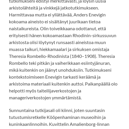
tutkimukseni edistyi merkittävästi, ja löysin uusia
arkistolähteitä ja vinkkejä jatkotutkimukseen.
Harmittavaa mutta ei yllättävää, Anders Enevigin
kokoama aineisto ei sisältänyt juurikaan tietoa
naistaikureista. Olin toiveikkaana odottanut, että
erityisesti hänen kokoamastaan Rhodinin-sirkussuvun
arkistosta olisi löytynyt runsaasti aineistoa muun
muassa taikuri, hiekkamaalari ja sirkuksen omistaja
Theresia Rombello-Rhodinista (1840–1908). Theresia
Rombello teki pitkän ja vaiherikkaan esiintyjänuran,
mikä kuitenkin on jäänyt unohduksiin. Tutkimukseni
kontekstoimiseen Enevigin tarkasti keräämä ja
arkistoima materiaali kuitenkin auttoi. Paikanpäällä olo
helpotti myös taiteilijaverkostojen ja
manageriverkostojen ymmärtämistä.
Sunnuntaina tutkijasali oli kiinni, joten suuntasin
tutustumisretkelle Kööpenhaminan museoihin ja
kuninkaanlinnoihin. Kuvittelin Amalienborg-linnan