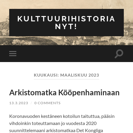
KULTTUURIHISTORIA
NYT!
Toggle
Toggle
search
mobile
field
menu
KUUKAUSI:
MAALISKUU 2023
Arkistomatka Kööpenhaminaan
13.3.2023
/
0 COMMENTS
Koronavuoden kestäneen kotoilun taituttua, pääsin
vihdoinkin toteuttamaan jo vuodesta 2020
suunnittelemaani arkistomatkaa Det Kongliga