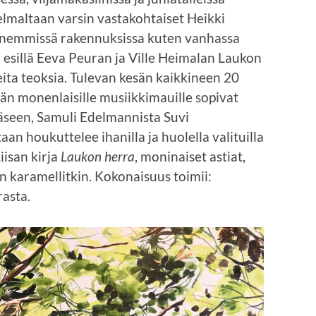
lmaltaan varsin vastakohtaiset Heikki
Pienemmissä rakennuksissa kuten vanhassa
 esillä Eeva Peuran ja Ville Heimalan Laukon
ta teoksia. Tulevan kesän kaikkineen 20
än monenlaisille musiikkimauille sopivat
häseen, Samuli Edelmannista Suvi
an houkuttelee ihanilla ja huolella valituilla
iisan kirja
Laukon herra
, moninaiset astiat,
n karamellitkin. Kokonaisuus toimii:
rasta.