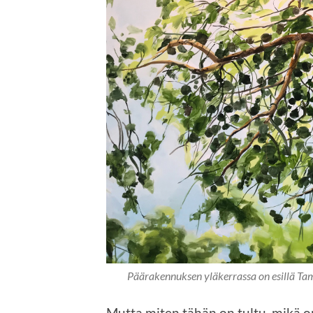
Päärakennuksen yläkerrassa on esillä Tama
Mutta miten tähän on tultu, mikä o