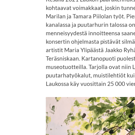
kohtaavat voimakkaat, joskin tunne
Marilan ja Tamara Piilolan työt. 
kanalassa ja puutarhurin talossa on
menneisyydestä innoitteensa saanei
konsertin ohjelmasta pistävät silmä
artistit Maria Ylipäästä Jaakko Ry
Teräsniskaan. Kartanopuoti puolesta
museotuotteilla. Tarjolla ovat niin L
puutarhatyökalut, muistilehtiöt kui
Laukossa käy vuosittain 25 000 vie