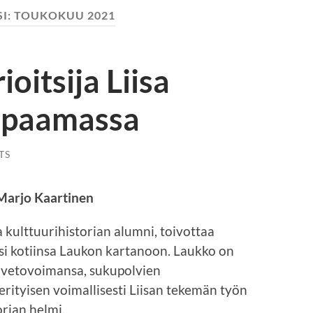
I:
TOUKOKUU 2021
ioitsija Liisa
apaamassa
TS
 Marjo Kaartinen
ja kulttuurihistorian alumni, toivottaa
iksi kotiinsa Laukon kartanoon. Laukko on
n vetovoimansa, sukupolvien
 erityisen voimallisesti Liisan tekemän työn
rian helmi.