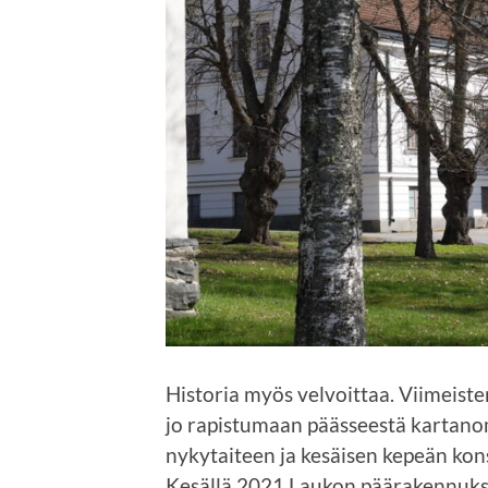
Historia myös velvoittaa. Viimei
jo rapistumaan päässeestä kartano
nykytaiteen ja kesäisen kepeän kons
Kesällä 2021 Laukon päärakennuksess