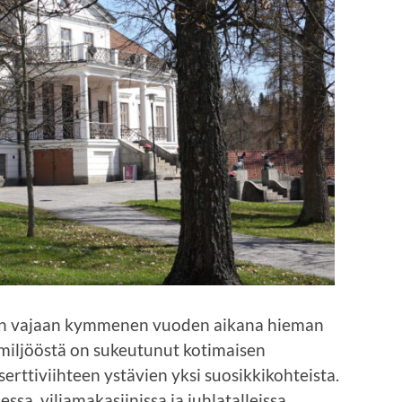
sten vajaan kymmenen vuoden aikana hieman
miljööstä on sukeutunut kotimaisen
erttiviihteen ystävien yksi suosikkikohteista.
a, viljamakasiinissa ja juhlatalleissa