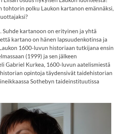
ian tohtorin polku Laukon kartanon emännäksi,
tuottajaksi?
yö. Suhde kartanoon on erityinen ja yhtä
, että kartano on hänen lapsuudenkotinsa ja
 Laukon 1600-luvun historiaan tutkijana ensin
elmassaan (1999) ja sen jälkeen
teli Gabriel Kurkea, 1600-luvun aatelismiestä
ihistorian opintoja täydensivät taidehistorian
ineikkaassa Sothebyn taideinstituutissa