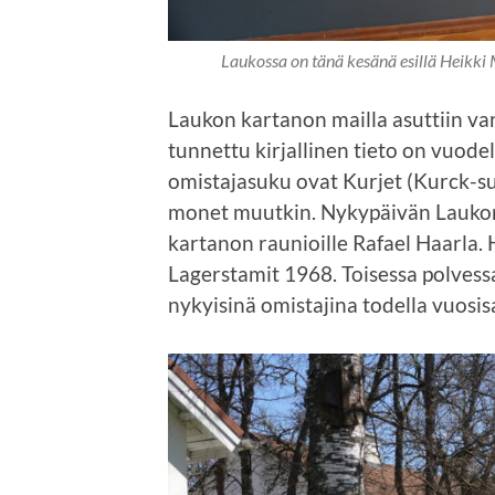
Laukossa on tänä kesänä esillä Heikki M
Laukon kartanon mailla asuttiin v
tunnettu kirjallinen tieto on vuod
omistajasuku ovat Kurjet (Kurck-su
monet muutkin. Nykypäivän Laukon
kartanon raunioille Rafael Haarla.
Lagerstamit 1968. Toisessa polvess
nykyisinä omistajina todella vuosisa