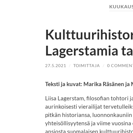
KUUKAUS
Kulttuurihistor
Lagerstamia t
27.5.2021
/
TOIMITTAJA
/
0 COMMEN
Teksti ja kuvat: Marika Räsänen ja
Liisa Lagerstam, filosofian tohtori 
aurinkoisesti vierailijat tervetulle
pitkän historiansa, luonnonkaunii
yhteisöllisyytensä ja viime vuosina
ansiosta suomalaisen kulttuurihisto