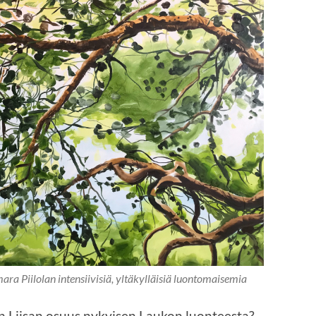
ra Piilolan intensiivisiä, yltäkylläisiä luontomaisemia
n Liisan osuus nykyisen Laukon luonteesta?