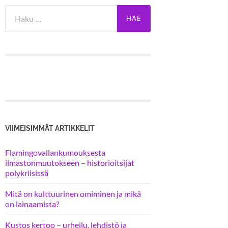
Haku:
VIIMEISIMMÄT ARTIKKELIT
Flamingovallankumouksesta
ilmastonmuutokseen – historioitsijat
polykriisissä
Mitä on kulttuurinen omiminen ja mikä
on lainaamista?
Kustos kertoo – urheilu, lehdistö ja