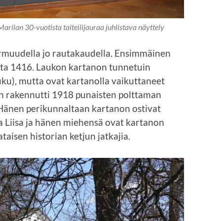
arilan 30-vuotista taiteilijauraa juhlistava näyttely
armuudella jo rautakaudella. Ensimmäinen
elta 1416. Laukon kartanon tunnetuin
ku), mutta ovat kartanolla vaikuttaneet
 rakennutti 1918 punaisten polttaman
 Hänen perikunnaltaan kartanon ostivat
a Liisa ja hänen miehensä ovat kartanon
taisen historian ketjun jatkajia.