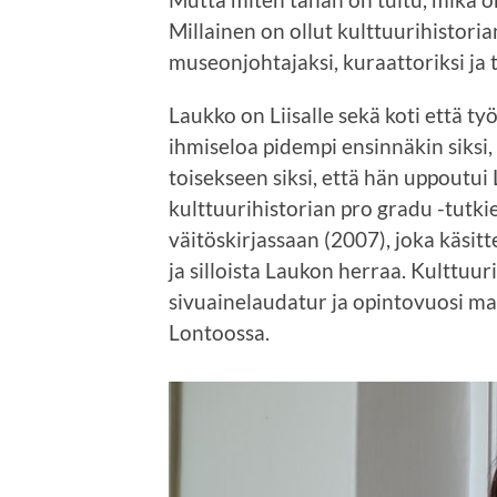
Millainen on ollut kulttuurihistor
museonjohtajaksi, kuraattoriksi ja 
Laukko on Liisalle sekä koti että t
ihmiseloa pidempi ensinnäkin siksi
toisekseen siksi, että hän uppoutui
kulttuurihistorian pro gradu -tutki
väitöskirjassaan (2007), joka käsit
ja silloista Laukon herraa. Kulttuur
sivuainelaudatur ja opintovuosi ma
Lontoossa.