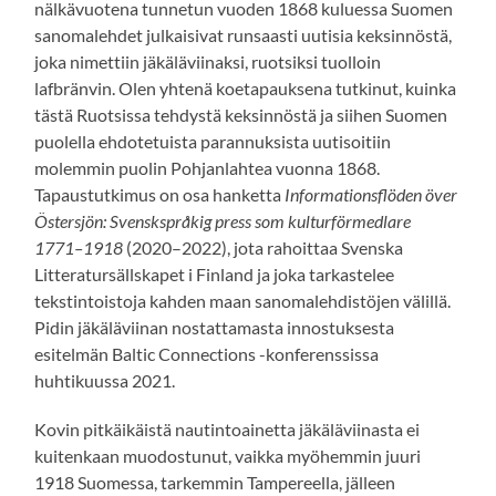
nälkävuotena tunnetun vuoden 1868 kuluessa Suomen
sanomalehdet julkaisivat runsaasti uutisia keksinnöstä,
joka nimettiin jäkäläviinaksi, ruotsiksi tuolloin
lafbränvin. Olen yhtenä koetapauksena tutkinut, kuinka
tästä Ruotsissa tehdystä keksinnöstä ja siihen Suomen
puolella ehdotetuista parannuksista uutisoitiin
molemmin puolin Pohjanlahtea vuonna 1868.
Tapaustutkimus on osa hanketta
Informationsflöden över
Östersjön: Svenskspråkig press som kulturförmedlare
1771–1918
(2020–2022), jota rahoittaa Svenska
Litteratursällskapet i Finland ja joka tarkastelee
tekstintoistoja kahden maan sanomalehdistöjen välillä.
Pidin jäkäläviinan nostattamasta innostuksesta
esitelmän Baltic Connections -konferenssissa
huhtikuussa 2021.
Kovin pitkäikäistä nautintoainetta jäkäläviinasta ei
kuitenkaan muodostunut, vaikka myöhemmin juuri
1918 Suomessa, tarkemmin Tampereella, jälleen