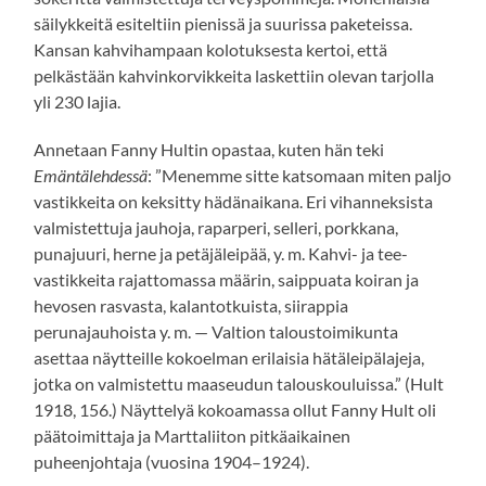
säilykkeitä esiteltiin pienissä ja suurissa paketeissa.
Kansan kahvihampaan kolotuksesta kertoi, että
pelkästään kahvinkorvikkeita laskettiin olevan tarjolla
yli 230 lajia.
Annetaan Fanny Hultin opastaa, kuten hän teki
Emäntälehdessä
: ”Menemme sitte katsomaan miten paljo
vastikkeita on keksitty hädänaikana. Eri vihanneksista
valmistettuja jauhoja, raparperi, selleri, porkkana,
punajuuri, herne ja petäjäleipää, y. m. Kahvi- ja tee-
vastikkeita rajattomassa määrin, saippuata koiran ja
hevosen rasvasta, kalantotkuista, siirappia
perunajauhoista y. m. — Valtion taloustoimikunta
asettaa näytteille kokoelman erilaisia hätäleipälajeja,
jotka on valmistettu maaseudun talouskouluissa.” (Hult
1918, 156.) Näyttelyä kokoamassa ollut Fanny Hult oli
päätoimittaja ja Marttaliiton pitkäaikainen
puheenjohtaja (vuosina 1904–1924).