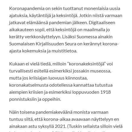
Koronapandemia on sekin tuottanut monenlaisia uusia
ajatuksia, käytäntöjä ja keksintöjä. Jotkin niistä varmaan
jatkavat elämäänsä pandemian jälkeen. Digitaaliseen
aikakauteen sopii, että keksintöjä on maailmalla jo
kerätty verkkonäyttelyyn. Lisäksi Suomessa ainakin
Suomalaisen Kirjallisuuden Seura on kerännyt korona-
ajasta kokemuksia ja muistitietoa.
Kukaan ei vielä tiedä, milloin ”koronakeksintöjä” voi
turvallisesti esitellä esimerkiksi jossakin museossa,
mutta jos kriisiajan luovuus kiinnostaa,
koronakatselmusta odotellessa kannattaa tutustua
aiempien kriisien ja esimerkiksi loppuvuoden 1918
ponnistuksiin ja oppeihin.
Näin toisena pandemiakeväänä monista varmaan
tuntuu siltä, että korona-aikaa avaavaan näyttelyyn en
ainakaan astu syksyllä 2021. (Tuskin sellaista silloin vielä