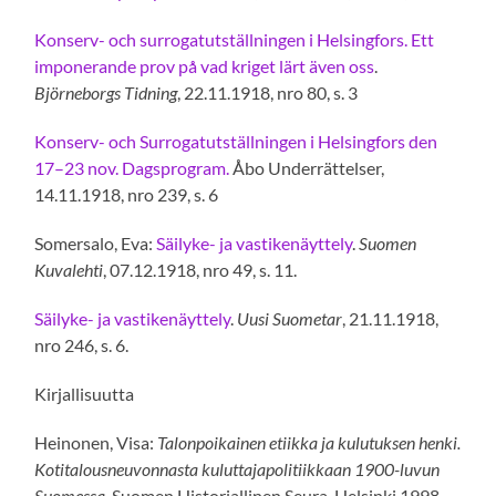
Konserv- och surrogatutställningen i Helsingfors. Ett
imponerande prov på vad kriget lärt även oss
.
Björneborgs Tidning
, 22.11.1918, nro 80, s. 3
Konserv- och Surrogatutställningen i Helsingfors den
17–23 nov. Dagsprogram.
Åbo Underrättelser,
14.11.1918, nro 239, s. 6
Somersalo, Eva:
Säilyke- ja vastikenäyttely
.
Suomen
Kuvalehti
, 07.12.1918, nro 49, s. 11.
Säilyke- ja vastikenäyttely
.
Uusi Suometar
, 21.11.1918,
nro 246, s. 6.
Kirjallisuutta
Heinonen, Visa:
Talonpoikainen etiikka ja kulutuksen henki.
Kotitalousneuvonnasta kuluttajapolitiikkaan 1900-luvun
Suomessa
. Suomen Historiallinen Seura, Helsinki 1998.