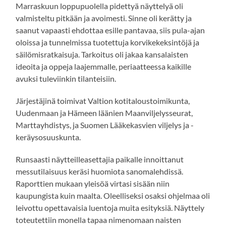
Marraskuun loppupuolella pidettyä näyttelyä oli
valmisteltu pitkään ja avoimesti. Sinne oli kerätty ja
saanut vapaasti ehdottaa esille pantavaa, siis pula-ajan
oloissa ja tunnelmissa tuotettuja korvikekeksintöjä ja
säilömisratkaisuja. Tarkoitus oli jakaa kansalaisten
ideoita ja oppeja laajemmalle, periaatteessa kaikille
avuksi tuleviinkin tilanteisiin.
Järjestäjinä toimivat Valtion kotitaloustoimikunta,
Uudenmaan ja Hämeen läänien Maanviljelysseurat,
Marttayhdistys, ja Suomen Lääkekasvien viljelys ja -
keräysosuuskunta.
Runsaasti näytteilleasettajia paikalle innoittanut
messutilaisuus keräsi huomiota sanomalehdissä.
Raporttien mukaan yleisöä virtasi sisään niin
kaupungista kuin maalta. Oleelliseksi osaksi ohjelmaa oli
leivottu opettavaisia luentoja muita esityksiä. Näyttely
toteutettiin monella tapaa nimenomaan naisten