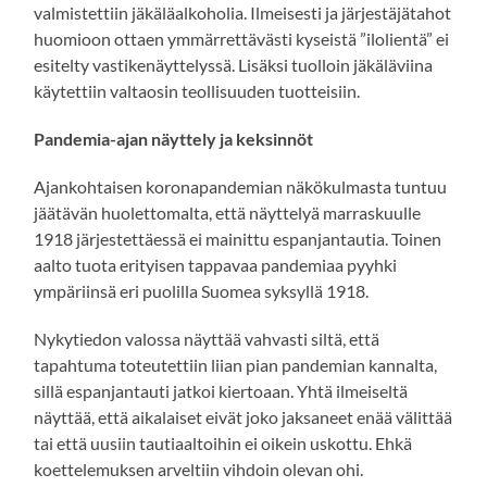
valmistettiin jäkäläalkoholia. Ilmeisesti ja järjestäjätahot
huomioon ottaen ymmärrettävästi kyseistä ”ilolientä” ei
esitelty vastikenäyttelyssä. Lisäksi tuolloin jäkäläviina
käytettiin valtaosin teollisuuden tuotteisiin.
Pandemia-ajan näyttely ja keksinnöt
Ajankohtaisen koronapandemian näkökulmasta tuntuu
jäätävän huolettomalta, että näyttelyä marraskuulle
1918 järjestettäessä ei mainittu espanjantautia. Toinen
aalto tuota erityisen tappavaa pandemiaa pyyhki
ympäriinsä eri puolilla Suomea syksyllä 1918.
Nykytiedon valossa näyttää vahvasti siltä, että
tapahtuma toteutettiin liian pian pandemian kannalta,
sillä espanjantauti jatkoi kiertoaan. Yhtä ilmeiseltä
näyttää, että aikalaiset eivät joko jaksaneet enää välittää
tai että uusiin tautiaaltoihin ei oikein uskottu. Ehkä
koettelemuksen arveltiin vihdoin olevan ohi.