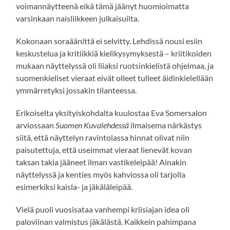
voimannäytteenä eikä tämä jäänyt huomioimatta
varsinkaan naisliikkeen julkaisuilta.
Kokonaan soraäänittä ei selvitty. Lehdissä nousi esiin
keskustelua ja kritiikkiä kielikysymyksestä – kriitikoiden
mukaan näyttelyssä oli liiaksi ruotsinkielistä ohjelmaa, ja
suomenkieliset vieraat eivät olleet tulleet äidinkielellään
ymmärretyksi jossakin tilanteessa.
Erikoiselta yksityiskohdalta kuulostaa Eva Somersalon
arviossaan
Suomen Kuvalehdessä
ilmaisema närkästys
siitä, että näyttelyn ravintolassa hinnat olivat niin
paisutettuja, että useimmat vieraat lienevät kovan
taksan takia jääneet ilman vastikeleipää! Ainakin
näyttelyssä ja kenties myös kahviossa oli tarjolla
esimerkiksi kaisla- ja jäkäläleipää.
Vielä puoli vuosisataa vanhempi kriisiajan idea oli
paloviinan valmistus jäkälästä. Kaikkein pahimpana