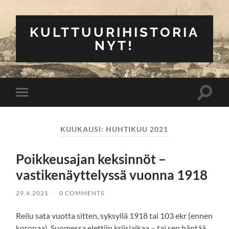
KULTTUURIHISTORIA
NYT!
Toggle
Toggle
search
mobile
field
menu
KUUKAUSI:
HUHTIKUU 2021
Poikkeusajan keksinnöt –
vastikenäyttelyssä vuonna 1918
29.4.2021
/
0 COMMENTS
Reilu sata vuotta sitten, syksyllä 1918 tai 103 ekr (ennen
koronaa), Suomessa elettiin kriisiaikaa – tai sen häntää,