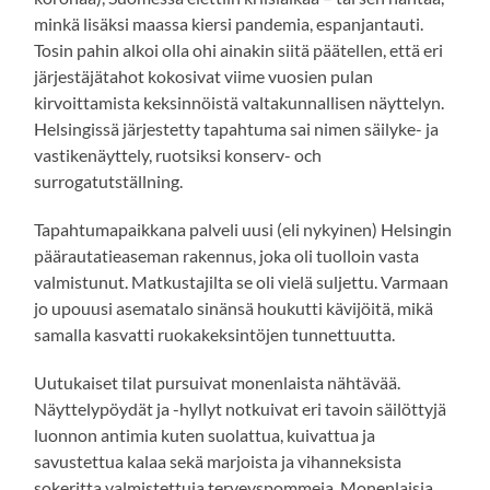
minkä lisäksi maassa kiersi pandemia, espanjantauti.
Tosin pahin alkoi olla ohi ainakin siitä päätellen, että eri
järjestäjätahot kokosivat viime vuosien pulan
kirvoittamista keksinnöistä valtakunnallisen näyttelyn.
Helsingissä järjestetty tapahtuma sai nimen säilyke- ja
vastikenäyttely, ruotsiksi konserv- och
surrogatutställning.
Tapahtumapaikkana palveli uusi (eli nykyinen) Helsingin
päärautatieaseman rakennus, joka oli tuolloin vasta
valmistunut. Matkustajilta se oli vielä suljettu. Varmaan
jo upouusi asematalo sinänsä houkutti kävijöitä, mikä
samalla kasvatti ruokakeksintöjen tunnettuutta.
Uutukaiset tilat pursuivat monenlaista nähtävää.
Näyttelypöydät ja -hyllyt notkuivat eri tavoin säilöttyjä
luonnon antimia kuten suolattua, kuivattua ja
savustettua kalaa sekä marjoista ja vihanneksista
sokeritta valmistettuja terveyspommeja. Monenlaisia