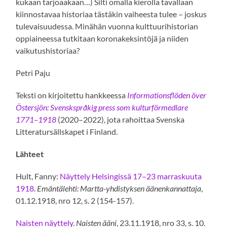
kukaan tarjoaakaan…) Silti omalla kierolla tavallaan
kiinnostavaa historiaa tästäkin vaiheesta tulee – joskus
tulevaisuudessa. Minähän vuonna kulttuurihistorian
oppiaineessa tutkitaan koronakeksintöjä ja niiden
vaikutushistoriaa?
Petri Paju
Teksti on kirjoitettu hankkeessa
Informationsflöden över
Östersjön: Svenskspråkig press som kulturförmedlare
1771–1918
(2020–2022), jota rahoittaa Svenska
Litteratursällskapet i Finland.
Lähteet
Hult, Fanny:
Näyttely Helsingissä 17–23 marraskuuta
1918
.
Emäntälehti: Martta-yhdistyksen äänenkannattaja
,
01.12.1918, nro 12, s. 2 (154-157).
Naisten näyttely
.
Naisten ääni
, 23.11.1918, nro 33, s. 10.