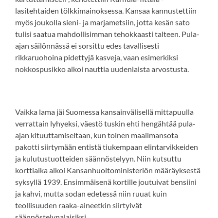
lasitehtaiden tölkkimainoksessa. Kansaa kannustettiin
myös joukolla sieni- ja marjametsiin, jotta kesän sato
tulisi saatua mahdollisimman tehokkaasti talteen. Pula-
ajan säilönnässä ei sorsittu edes tavallisesti
rikkaruohoina pidettyjä kasveja, vaan esimerkiksi
nokkospusikko alkoi nauttia uudenlaista arvostusta.
Vaikka lama jäi Suomessa kansainvälisellä mittapuulla
verrattain lyhyeksi, väestö tuskin ehti hengähtää pula-
ajan kituuttamiseltaan, kun toinen maailmansota
pakotti siirtymään entistä tiukempaan elintarvikkeiden
ja kulutustuotteiden säännöstelyyn. Niin kutsuttu
korttiaika alkoi Kansanhuoltoministeriön määräyksestä
syksyllä 1939. Ensimmäisenä kortille joutuivat bensiini
ja kahvi, mutta sodan edetessä niin ruuat kuin
teollisuuden raaka-aineetkin siirtyivät
säännöstelynalaisiksi.