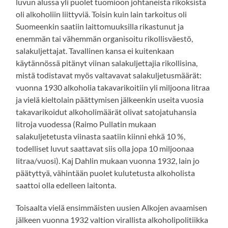
luvun alussa yli puolet tuomioon johtaneista rikoksista
oli alkoholiin liittyviä. Toisin kuin lain tarkoitus oli
Suomeenkin saatiin laittomuuksilla rikastunut ja
enemmän tai vähemmän organisoitu rikollisväestö,
salakuljettajat. Tavallinen kansa ei kuitenkaan
käytännössä pitänyt viinan salakuljettajia rikollisina,
mistä todistavat myös valtavavat salakuljetusmäärät:
vuonna 1930 alkoholia takavarikoitiin yli miljoona litraa
ja vielä kieltolain päättymisen jälkeenkin useita vuosia
takavarikoidut alkoholimäärät olivat satojatuhansia
litroja vuodessa (Raimo Pullatin mukaan
salakuljetetusta viinasta saatiin kiinni ehkä 10 %,
todelliset luvut saattavat siis olla jopa 10 miljoonaa
litraa/vuosi). Kaj Dahlin mukaan vuonna 1932, lain jo
päätyttyä, vähintään puolet kulutetusta alkoholista
saattoi olla edelleen laitonta.
Toisaalta vielä ensimmäisten uusien Alkojen avaamisen
jälkeen vuonna 1932 valtion virallista alkoholipolitiikka