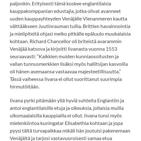
paljonkin. Erityisesti tämä koskee englantilaisia
kauppakomppanian edustajia, jotka olivat avanneet
uuden kauppayhteyden Venäjälle Vienanmeren kautta
välttääkseen Juutinrauman tullia. Brittien havainnointia
ja mielipiteitä ohjasi melko pitkälle epäluulo muukalaisia
kohtaan. Richard Chancellor oli briteistä avarammin
Venäjää katsova ja kirjoitti Iivanasta vuonna 1553
seuraavasti: “Kaikkien muiden kunniaosoitusten ja
vallan tunnusmerkkien lisäksi myös hallitsijan kasvoilla
oli hänen asemaansa vastaavaa majesteetillisuutta.”
Tässä vaiheessa Iivana ei ollut suorittanut suurimpia
hirmutöitään.
Iivana pyrki pitämään yllä hyviä suhteita Englantiin ja
antoi englantilaisille etuja ja oikeuksia, jollaisia muilla
ulkomaalaisilla kauppiailla ei ollut. Iivana tunsi myös
mielenkiintoa kuningatar Elisabethia kohtaan ja jopa
pyysi tältä turvapaikkaa mikäli hän joutuisi pakenemaan
Venäjältä ja tarjosi vastavuoroisesti samaa etua