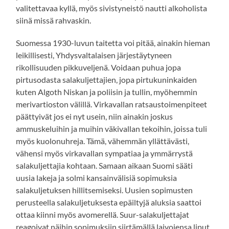
valitettavaa kyllä, myös sivistyneistö nautti alkoholista
siinä missä rahvaskin.
Suomessa 1930-luvun taitetta voi pitää, ainakin hieman
leikillisesti, Yhdysvaltalaisen järjestäytyneen
rikollisuuden pikkuveljenä. Voidaan puhua jopa
pirtusodasta salakuljettajien, jopa pirtukuninkaiden
kuten Algoth Niskan ja poliisin ja tullin, myöhemmin
merivartioston välillä. Virkavallan ratsaustoimenpiteet
päättyivät jos ei nyt usein, niin ainakin joskus
ammuskeluihin ja muihin väkivallan tekoihin, joissa tuli
myös kuolonuhreja. Tämä, vähemmän yllättävästi,
vähensi myös virkavallan sympatiaa ja ymmärrystä
salakuljettajia kohtaan. Samaan aikaan Suomi sääti
uusia lakeja ja solmi kansainvälisiä sopimuksia
salakuljetuksen hillitsemiseksi. Uusien sopimusten
perusteella salakuljetuksesta epäiltyjä aluksia saattoi
ottaa kiinni myös avomerellä. Suur-salakuljettajat
reagoivat näihin sopimuksiin siirtämällä laivojensa liput