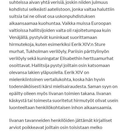
suhteissa aivan yhtä verisiä, joskin niiden julmuus
kohdistui selkeästi aatelistoon, jonka valtaa haluttiin
suitsia tai ne olivat osa uskonpuhdistuksen
aikaansaamaa kuohuntaa. Vaikka muissa Euroopan
valtioissa hallitsijoiden valta oli rajoitetumpaa kuin
Venäjällä, pystyivät kuninkaat suorittamaan
hirmutekoja, kuten esimerkiksi Eerik XIV:n Sture
murhat, Tukholman verilöyly, Pariisin pärttylinyön
verilöyly sekä kuningatar Elisabethin herttuamurhat
osoittavat. Hallitsija pystyi joiltain osin katsomaan
olevansa lakien yläpuolella. Eerik XIV on
mielenkiintoinen vertailukohta, koska hän hyvin
todennäköisesti kärsi mielisairaudesta. Saman syyn on
epäilty olleen myös Iivanan toimien takana. Iivanan
käskystä tai toimesta suoritetut hirmutyöt olivat usein
luonteeltaan henkilökohtaisen inhon aikaansaamia.
Iivanan tavanneiden henkilöiden jättämät kirjalliset
arviot poikkeavat joiltain osin toisistaan melko