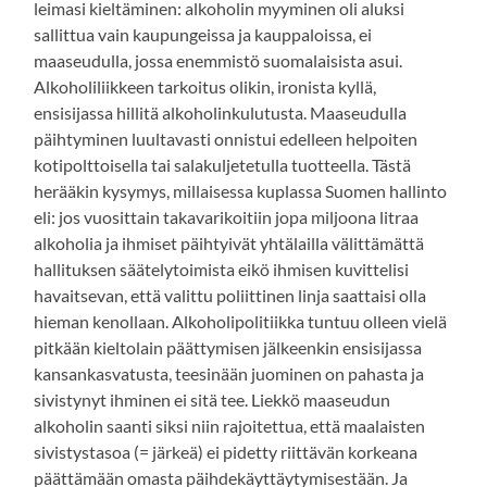
leimasi kieltäminen: alkoholin myyminen oli aluksi
sallittua vain kaupungeissa ja kauppaloissa, ei
maaseudulla, jossa enemmistö suomalaisista asui.
Alkoholiliikkeen tarkoitus olikin, ironista kyllä,
ensisijassa hillitä alkoholinkulutusta. Maaseudulla
päihtyminen luultavasti onnistui edelleen helpoiten
kotipolttoisella tai salakuljetetulla tuotteella. Tästä
herääkin kysymys, millaisessa kuplassa Suomen hallinto
eli: jos vuosittain takavarikoitiin jopa miljoona litraa
alkoholia ja ihmiset päihtyivät yhtälailla välittämättä
hallituksen säätelytoimista eikö ihmisen kuvittelisi
havaitsevan, että valittu poliittinen linja saattaisi olla
hieman kenollaan. Alkoholipolitiikka tuntuu olleen vielä
pitkään kieltolain päättymisen jälkeenkin ensisijassa
kansankasvatusta, teesinään juominen on pahasta ja
sivistynyt ihminen ei sitä tee. Liekkö maaseudun
alkoholin saanti siksi niin rajoitettua, että maalaisten
sivistystasoa (= järkeä) ei pidetty riittävän korkeana
päättämään omasta päihdekäyttäytymisestään. Ja