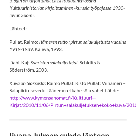
Blogin on kirjoittanut Lassi Ruutiainen osana
Kulttuurihistorian kirjoittaminen -kurssia työpajassa 1930-
luvun Suomi.
Lähteet:
Pullat, Raimo:
Itämeren rutto : pirtun salakuljetusta vuosina
1919-1939
. Kaleva, 1993.
Dahl, Kaj:
Saariston salakuljettajat
. Schidlts &
Söderström, 2003.
Kuva on teoksesta
: Raimo Pullat, Risto Pullat: Viinameri –
Salapiiritusevedu Läänemerel kahe sõja vahel. Lähde:
http://www.kymensanomat.fi/Kulttuuri—
Kirjat/2010/11/06/Pirtun+salakuljetuksen+koko+kuva/20
Iivana Julman suhde länteen