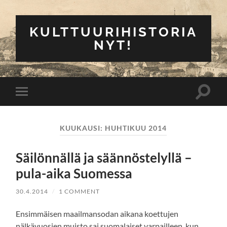
KULTTUURIHISTORIA
NYT!
Toggle
Toggle
search
mobile
field
menu
KUUKAUSI:
HUHTIKUU 2014
Säilönnällä ja säännöstelyllä –
pula-aika Suomessa
30.4.2014
/
1 COMMENT
Ensimmäisen maailmansodan aikana koettujen
nälkävuosien muisto sai suomalaiset varpailleen, kun