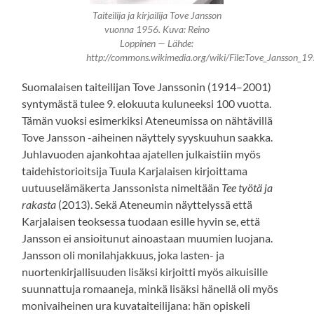
Taiteilija ja kirjailija Tove Jansson
vuonna 1956. Kuva: Reino
Loppinen — Lähde:
http://commons.wikimedia.org/wiki/File:Tove_Jansson_19
Suomalaisen taiteilijan Tove Janssonin (1914–2001)
syntymästä tulee 9. elokuuta kuluneeksi 100 vuotta.
Tämän vuoksi esimerkiksi Ateneumissa on nähtävillä
Tove Jansson -aiheinen näyttely syyskuuhun saakka.
Juhlavuoden ajankohtaa ajatellen julkaistiin myös
taidehistorioitsija Tuula Karjalaisen kirjoittama
uutuuselämäkerta Janssonista nimeltään
Tee työtä ja
rakasta
(2013). Sekä Ateneumin näyttelyssä että
Karjalaisen teoksessa tuodaan esille hyvin se, että
Jansson ei ansioitunut ainoastaan muumien luojana.
Jansson oli monilahjakkuus, joka lasten- ja
nuortenkirjallisuuden lisäksi kirjoitti myös aikuisille
suunnattuja romaaneja, minkä lisäksi hänellä oli myös
monivaiheinen ura kuvataiteilijana: hän opiskeli