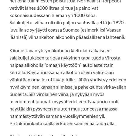
hetkenä tullimiesten poistuttua. Normaalisti torpedot
vetivät lähes 1000 litraa pirtua ja painoivat
kokonaisuudessaan hieman yli 1000 kiloa.
Salakuljetusviinaa oli niin paljon saatavilla, että jo 1920-
luvulla se syrjäytti osassa Suomea (esimerkiksi Vaasan
läänissä) viinankeiton alkoholin pääasiallisena lähteenä.
Kiinnostavan yhtymäkohdan kieltolain aikaiseen
salakuljetukseen tarjoaa nykyinen tapa tuoda Virosta
halpaa alkoholia ”omaan käyttöön” autolasteittain
kerralla. Käytännössähän alkoholi usein välitetään
vähintään omalle tuttavapiirille. Tähän yhdistyy edelleen
hyväksyminen kansan silmissä ja paheksunta virkavallan
puolelta. Siis virolainen viina, ja nykyään myös
miedommat juomat, myyvät edelleen. Naapurin rooli
näyttääkin pysyneen muuten muuttuneessa maassa
hämmästyttävän samana vuosikymmenien yli.
Pirtukuninkaita täällä ei kuitenkaan enää taida olla.