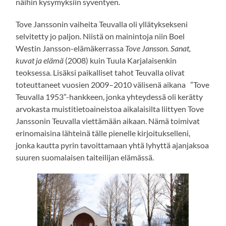
näihin kysymyksiin syventyen.
Tove Janssonin vaiheita Teuvalla oli yllätyksekseni
selvitetty jo paljon. Niistä on mainintoja niin Boel
Westin Jansson-elämäkerrassa
Tove Jansson. Sanat,
kuvat ja elämä
(2008) kuin Tuula Karjalaisenkin
teoksessa. Lisäksi paikalliset tahot Teuvalla olivat
toteuttaneet vuosien 2009–2010 välisenä aikana ”Tove
Teuvalla 1953”-hankkeen, jonka yhteydessä oli kerätty
arvokasta muistitietoaineistoa aikalaisilta liittyen Tove
Janssonin Teuvalla viettämään aikaan. Nämä toimivat
erinomaisina lähteinä tälle pienelle kirjoitukselleni,
jonka kautta pyrin tavoittamaan yhtä lyhyttä ajanjaksoa
suuren suomalaisen taiteilijan elämässä.