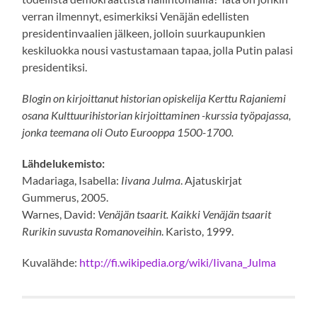
verran ilmennyt, esimerkiksi Venäjän edellisten
presidentinvaalien jälkeen, jolloin suurkaupunkien
keskiluokka nousi vastustamaan tapaa, jolla Putin palasi
presidentiksi.
Blogin on kirjoittanut historian opiskelija Kerttu Rajaniemi
osana Kulttuurihistorian kirjoittaminen -kurssia työpajassa,
jonka teemana oli Outo Eurooppa 1500-1700.
Lähdelukemisto:
Madariaga, Isabella:
Iivana Julma
. Ajatuskirjat
Gummerus, 2005.
Warnes, David:
Venäjän tsaarit. Kaikki Venäjän tsaarit
Rurikin suvusta Romanoveihin
. Karisto, 1999.
Kuvalähde:
http://fi.wikipedia.org/wiki/Iivana_Julma