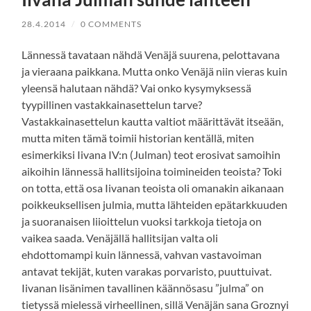
28.4.2014
/
0 COMMENTS
Lännessä tavataan nähdä Venäjä suurena, pelottavana
ja vieraana paikkana. Mutta onko Venäjä niin vieras kuin
yleensä halutaan nähdä? Vai onko kysymyksessä
tyypillinen vastakkainasettelun tarve?
Vastakkainasettelun kautta valtiot määrittävät itseään,
mutta miten tämä toimii historian kentällä, miten
esimerkiksi Iivana IV:n (Julman) teot erosivat samoihin
aikoihin lännessä hallitsijoina toimineiden teoista? Toki
on totta, että osa Iivanan teoista oli omanakin aikanaan
poikkeuksellisen julmia, mutta lähteiden epätarkkuuden
ja suoranaisen liioittelun vuoksi tarkkoja tietoja on
vaikea saada. Venäjällä hallitsijan valta oli
ehdottomampi kuin lännessä, vahvan vastavoiman
antavat tekijät, kuten varakas porvaristo, puuttuivat.
Iivanan lisänimen tavallinen käännösasu ”julma” on
tietyssä mielessä virheellinen, sillä Venäjän sana Groznyi