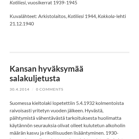
Kotiliesi
, vuosikerrat 1939-1945
Kuvalähteet: Arkistolaitos,
Kotiliesi
1944,
Kokkola
-lehti
21.12.1940
Kansan hyväksymää
salakuljetusta
30.4.2014
/
0 COMMENTS
Suomessa kieltolaki lopetettiin 5.4.1932 kolmentoista
raivoisasti yritetyn vuoden jälkeen. Hyvästä,
päihtymistä vähentävästä tarkoituksesta huolimatta
käytännön seurauksia olivat olleet kulutetun alkoholin
määrän kasvu ja rikollisuuden lisääntyminen. 1930-