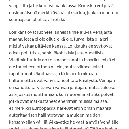
vangittiin ja he kuolivat vankilassa. Kurbskia voi pitää
ensimmäisenä merkittävänä loikkarina, jonka tunnetuin
seuraaja on ollut Lev Trotski.
Loikkarit ovat luoneet lännessä mielikuvia Venäjästä
maana, jossa ei ole ollut, eikä ole, turvallista olla eri
mieltä valtaa pitävien kanssa. Loikkauksien syyt ovat
olleet poliittisia, henkilökohtaisia ja taloudellisia.
Vladimir Putinia on toisinaan sanottu tsaariksi mikä ei
ole tarkalleen ottaen oikein, mutta viimeaikaiset
tapahtumat Ukrainassa ja Krimin niemimaan
haltuunotto ovat vahvistaneet tätä käsitystä. Venäjän
on sanottu tarvitsevan vahvaa johtajaa, mutta tuleeko
asia joskus muuttumaan, kun nuoremmat sukupolvet,
jotka ovat matkustaneet enemmän muissa maissa,
esimerkiksi Euroopassa, näkevät eron oman maansa
autoritaarisen hallintotavan ja muiden maiden
kansanvallan välillä. Alkavatko he vaatia myös Venäjälle
todellista demokraattista hallintomallia? Tätä on jonkin