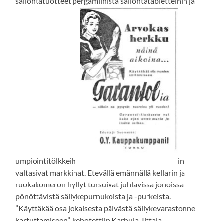
säilöntätuotteet pergamiinista säilöntätabletteihin ja
umpiointitölkkeih
in
valtasivat markkinat. Etevällä emännällä kellarin ja
ruokakomeron hyllyt tursuivat juhlavissa jonoissa
pönöttävistä säilykepurnukoista ja -purkeista.
”Käyttäkää osa jokaisesta päivästä säilykevarastonne
kartuttamiseen”, kehotettiin Karhula-Iittala -