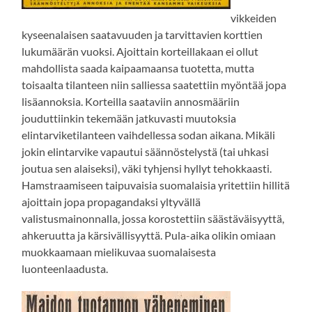
vikkeiden
kyseenalaisen saatavuuden ja tarvittavien korttien
lukumäärän vuoksi. Ajoittain korteillakaan ei ollut
mahdollista saada kaipaamaansa tuotetta, mutta
toisaalta tilanteen niin salliessa saatettiin myöntää jopa
lisäannoksia. Korteilla saataviin annosmääriin
jouduttiinkin tekemään jatkuvasti muutoksia
elintarviketilanteen vaihdellessa sodan aikana. Mikäli
jokin elintarvike vapautui säännöstelystä (tai uhkasi
joutua sen alaiseksi), väki tyhjensi hyllyt tehokkaasti.
Hamstraamiseen taipuvaisia suomalaisia yritettiin hillitä
ajoittain jopa propagandaksi yltyvällä
valistusmainonnalla, jossa korostettiin säästäväisyyttä,
ahkeruutta ja kärsivällisyyttä. Pula-aika olikin omiaan
muokkaamaan mielikuvaa suomalaisesta
luonteenlaadusta.