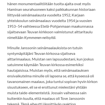
hänen monumentaalitöitään tuolta ajalta ovat myös
Haminan seurahuoneen kaksi paikkakunnan historiaan
liittyvää seinämaalausta vuodelta 1952, Karjaan
yhteiskoulun seinämaalaus vuodelta 1954 ja vuosien
1953–54 vaihteessa Etelä-Pohjanmaan maakunnassa
sijaitsevaan Teuvan kirkkoon valmistunut alttaritaulu
nimeltään
Kymmenen neitsyttä
.
Minulle Janssonin seinämaalauksista on tutuin
syntymäpitäjäni Teuvan kirkossa sijaitseva
alttarimaalaus. Muistan sen lapsuudestani, kun joskus
satuimme käymään Teuvan kirkossa esimerkiksi
hautajaisissa. Muistan myös, että seinämaalauksen
ensivaikutelma minulle oli lapsena se, että kyseessä oli
tavanomainen maalaus, joka tuntui sopivan hyvin kirkon
sisustukseen, eli se ei erottunut mielestäni yhtään
muista taide-elementeistä. Jossain vaiheessa sain
kuitenkin kuulla, että maalaus oli Tove Janssonin
tekemä. Tämä aiheutti jännittävän reaktion