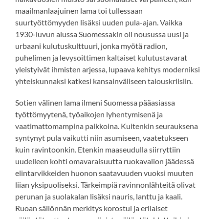
maailmanlaajuinen lama toi tullessaan
suurtyöttömyyden lisäksi uuden pula-ajan. Vaikka
1930-luvun alussa Suomessakin oli nousussa uusi ja
urbaani kulutuskulttuuri, jonka myötä radion,
puhelimen ja levysoittimen kaltaiset kulutustavarat
yleistyivät ihmisten arjessa, lupaava kehitys moderniksi
yhteiskunnaksi katkesi kansainväliseen talouskriisiin.
Sotien välinen lama ilmeni Suomessa pääasiassa
työttömyytenä, työaikojen lyhentymisenä ja
vaatimattomampina palkkoina. Kuitenkin seurauksena
syntynyt pula vaikutti niin asumiseen, vaatetukseen
kuin ravintoonkin. Etenkin maaseudulla siirryttiin
uudelleen kohti omavaraisuutta ruokavalion jäädessä
elintarvikkeiden huonon saatavuuden vuoksi muuten
liian yksipuoliseksi. Tärkeimpiä ravinnonlähteitä olivat
perunan ja suolakalan lisäksi nauris, lanttu ja kaali.
Ruoan säilönnän merkitys korostui ja erilaiset