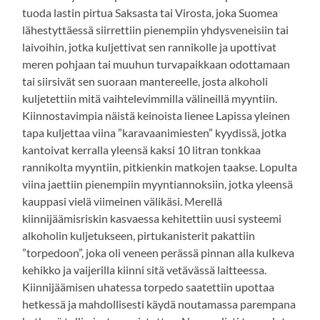
tuoda lastin pirtua Saksasta tai Virosta, joka Suomea
lähestyttäessä siirrettiin pienempiin yhdysveneisiin tai
laivoihin, jotka kuljettivat sen rannikolle ja upottivat
meren pohjaan tai muuhun turvapaikkaan odottamaan
tai siirsivät sen suoraan mantereelle, josta alkoholi
kuljetettiin mitä vaihtelevimmilla välineillä myyntiin.
Kiinnostavimpia näistä keinoista lienee Lapissa yleinen
tapa kuljettaa viina ”karavaanimiesten” kyydissä, jotka
kantoivat kerralla yleensä kaksi 10 litran tonkkaa
rannikolta myyntiin, pitkienkin matkojen taakse. Lopulta
viina jaettiin pienempiin myyntiannoksiin, jotka yleensä
kauppasi vielä viimeinen välikäsi. Merellä
kiinnijäämisriskin kasvaessa kehitettiin uusi systeemi
alkoholin kuljetukseen, pirtukanisterit pakattiin
”torpedoon”, joka oli veneen perässä pinnan alla kulkeva
kehikko ja vaijerilla kiinni sitä vetävässä laitteessa.
Kiinnijäämisen uhatessa torpedo saatettiin upottaa
hetkessä ja mahdollisesti käydä noutamassa parempana