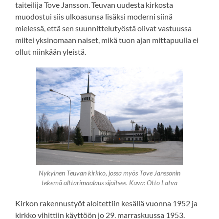
taiteilija Tove Jansson. Teuvan uudesta kirkosta
muodostui siis ulkoasunsa lisäksi moderni siinä
mielessä, että sen suunnittelutyöstä olivat vastuussa
miltei yksinomaan naiset, mikä tuon ajan mittapuulla ei
ollut niinkään yleistä.
Nykyinen Teuvan kirkko, jossa myös Tove Janssonin
tekemä alttarimaalaus sijaitsee. Kuva: Otto Latva
Kirkon rakennustyöt aloitettiin kesällä vuonna 1952 ja
kirkko vihittiin käyttöön jo 29. marraskuussa 1953.