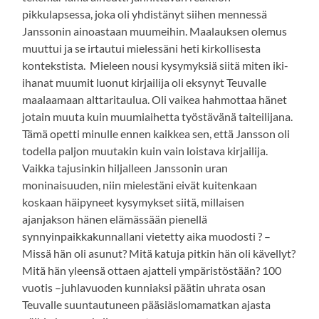
pikkulapsessa, joka oli yhdistänyt siihen mennessä
Janssonin ainoastaan muumeihin. Maalauksen olemus
muuttui ja se irtautui mielessäni heti kirkollisesta
kontekstista. Mieleen nousi kysymyksiä siitä miten iki-
ihanat muumit luonut kirjailija oli eksynyt Teuvalle
maalaamaan alttaritaulua. Oli vaikea hahmottaa hänet
jotain muuta kuin muumiaihetta työstävänä taiteilijana.
Tämä opetti minulle ennen kaikkea sen, että Jansson oli
todella paljon muutakin kuin vain loistava kirjailija.
Vaikka tajusinkin hiljalleen Janssonin uran
moninaisuuden, niin mielestäni eivät kuitenkaan
koskaan häipyneet kysymykset siitä, millaisen
ajanjakson hänen elämässään pienellä
synnyinpaikkakunnallani vietetty aika muodosti ? –
Missä hän oli asunut? Mitä katuja pitkin hän oli kävellyt?
Mitä hän yleensä ottaen ajatteli ympäristöstään? 100
vuotis –juhlavuoden kunniaksi päätin uhrata osan
Teuvalle suuntautuneen pääsiäslomamatkan ajasta