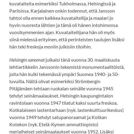
kuvataiteita esimerkiksi Tukholmassa, Helsingissä ja
Pariisissa. Karjalainen onkin todennut, että Jansson
tahtoi olla ennen kaikkea kuvataiteilija ja maalari jo
hyvin nuoresta lähtien ja tämä oli hänen intohimonsa
vuosikymmenien ajan. Kuvataiteilijana hän oli myös
siinä mielessä erityinen, että perinteisten taulujen lisäksi
hän teki freskoja moniin julkisiin tiloihin.
Helsingin sanomat
julkaisi tänä vuonna 30. maaliskuuta
lehtiartikkelin Janssonin tekemistä monumentaalitöistä,
joita hän kulki tekemässä ympäri Suomea 1940- ja 50-
luvuilla. Näitä olivat esimerkiksi Strömbergin
Pitäjämäen tehtaan ruokalan seinälle vuonna 1945
tehdyt seinämaalaukset, Helsingin kaupungintalon
ravintolaan vuonna 1947 tilatut kaksi suurta freskoa,
Kotkalaiseen lastentarhaan (nyk. lastenkulttuurikeskus)
vuonna 1949 tehdyt satupanoraamat ja Kotkan
Kotekon (nyk. Etelä-Kymen ammattiopisto)
meriaiheiset seinämaalaukset vuonna 1952. Lisäksi