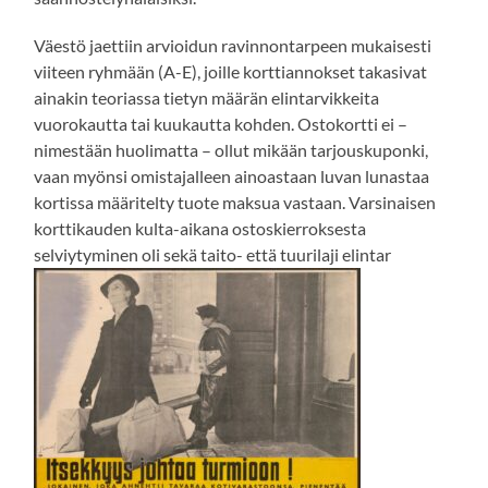
Väestö jaettiin arvioidun ravinnontarpeen mukaisesti
viiteen ryhmään (A-E), joille korttiannokset takasivat
ainakin teoriassa tietyn määrän elintarvikkeita
vuorokautta tai kuukautta kohden. Ostokortti ei –
nimestään huolimatta – ollut mikään tarjouskuponki,
vaan myönsi omistajalleen ainoastaan luvan lunastaa
kortissa määritelty tuote maksua vastaan. Varsinaisen
korttikauden kulta-aikana ostoskierroksesta
selviytyminen oli sekä taito- että tuurilaji elintar