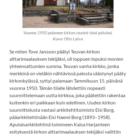
Vuonna 1950 palaneen kirkon rauniot tänä päivänä.
Kuva: Otto Latva
Se miten Tove Jansson päätyi Teuvan kirkon
alttarimaalauksen tekijäksi, oli loppuen lopuksi monien
yhteensattumien summa. Teuvan vanha kirkko, jonka
merkkinä on vieläkin nähtävissä palosta säästynyt pääty
kirkonkylässä, syttyi palamaan Tammikuun 15. päivänä
vuonna 1950. Tämän tilalle lähdettiin nopeasti
suunnittelemaan uutta kirkkoa, joka päätettiin rakentaa
kuitenkin eri paikkaan kuin edellinen. Uuden kirkon
suunnittelusta vastasi arkkitehtitoimisto Elsi Borg,
pääarkkitehtinään Elsi Naemi Borg (1893–1958).
Apulaisarkkitehtinä toimineen Kaisa Harjanteen
esityksestä kirkon alttarimaalauksen tekijäksi valittiin