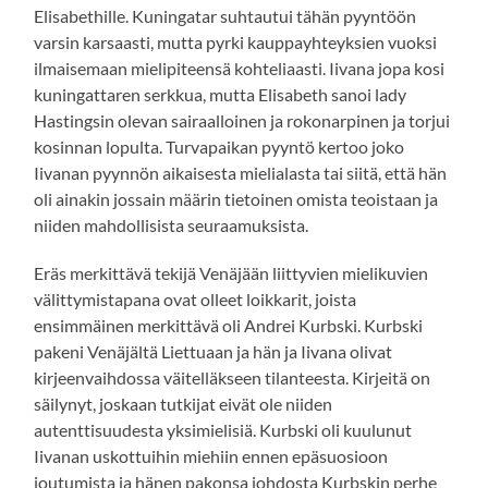
Elisabethille. Kuningatar suhtautui tähän pyyntöön
varsin karsaasti, mutta pyrki kauppayhteyksien vuoksi
ilmaisemaan mielipiteensä kohteliaasti. Iivana jopa kosi
kuningattaren serkkua, mutta Elisabeth sanoi lady
Hastingsin olevan sairaalloinen ja rokonarpinen ja torjui
kosinnan lopulta. Turvapaikan pyyntö kertoo joko
Iivanan pyynnön aikaisesta mielialasta tai siitä, että hän
oli ainakin jossain määrin tietoinen omista teoistaan ja
niiden mahdollisista seuraamuksista.
Eräs merkittävä tekijä Venäjään liittyvien mielikuvien
välittymistapana ovat olleet loikkarit, joista
ensimmäinen merkittävä oli Andrei Kurbski. Kurbski
pakeni Venäjältä Liettuaan ja hän ja Iivana olivat
kirjeenvaihdossa väitelläkseen tilanteesta. Kirjeitä on
säilynyt, joskaan tutkijat eivät ole niiden
autenttisuudesta yksimielisiä. Kurbski oli kuulunut
Iivanan uskottuihin miehiin ennen epäsuosioon
joutumista ja hänen pakonsa johdosta Kurbskin perhe