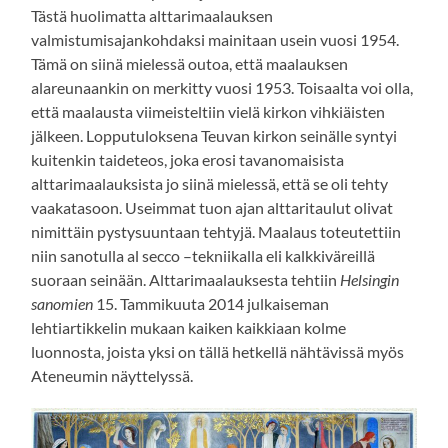
Tästä huolimatta alttarimaalauksen
valmistumisajankohdaksi mainitaan usein vuosi 1954.
Tämä on siinä mielessä outoa, että maalauksen
alareunaankin on merkitty vuosi 1953. Toisaalta voi olla,
että maalausta viimeisteltiin vielä kirkon vihkiäisten
jälkeen. Lopputuloksena Teuvan kirkon seinälle syntyi
kuitenkin taideteos, joka erosi tavanomaisista
alttarimaalauksista jo siinä mielessä, että se oli tehty
vaakatasoon. Useimmat tuon ajan alttaritaulut olivat
nimittäin pystysuuntaan tehtyjä. Maalaus toteutettiin
niin sanotulla al secco –tekniikalla eli kalkkiväreillä
suoraan seinään. Alttarimaalauksesta tehtiin
Helsingin
sanomien
15. Tammikuuta 2014 julkaiseman
lehtiartikkelin mukaan kaiken kaikkiaan kolme
luonnosta, joista yksi on tällä hetkellä nähtävissä myös
Ateneumin näyttelyssä.