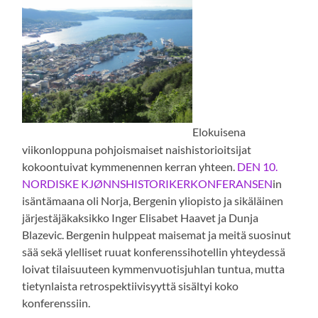
Elokuisena
viikonloppuna pohjoismaiset naishistorioitsijat
kokoontuivat kymmenennen kerran yhteen.
DEN 10.
NORDISKE KJØNNSHISTORIKERKONFERANSEN
in
isäntämaana oli Norja, Bergenin yliopisto ja sikäläinen
järjestäjäkaksikko Inger Elisabet Haavet ja Dunja
Blazevic. Bergenin hulppeat maisemat ja meitä suosinut
sää sekä ylelliset ruuat konferenssihotellin yhteydessä
loivat tilaisuuteen kymmenvuotisjuhlan tuntua, mutta
tietynlaista retrospektiivisyyttä sisältyi koko
konferenssiin.