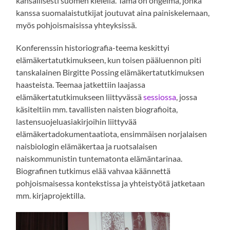
kansallisesti suomen kielellä. Tämä on ongelma, jonka
kanssa suomalaistutkijat joutuvat aina painiskelemaan,
myös pohjoismaisissa yhteyksissä.
Konferenssin historiografia-teema keskittyi
elämäkertatutkimukseen, kun toisen pääluennon piti
tanskalainen Birgitte Possing elämäkertatutkimuksen
haasteista. Teemaa jatkettiin laajassa
elämäkertatutkimukseen liittyvässä
sessiossa
, jossa
käsiteltiin mm. tavallisten naisten biografioita,
lastensuojeluasiakirjoihin liittyvää
elämäkertadokumentaatiota, ensimmäisen norjalaisen
naisbiologin elämäkertaa ja ruotsalaisen
naiskommunistin tuntematonta elämäntarinaa.
Biografinen tutkimus elää vahvaa käännettä
pohjoismaisessa kontekstissa ja yhteistyötä jatketaan
mm. kirjaprojektilla.