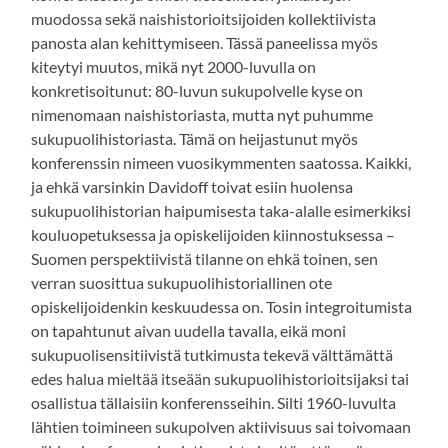
muodossa sekä naishistorioitsijoiden kollektiivista
panosta alan kehittymiseen. Tässä paneelissa myös
kiteytyi muutos, mikä nyt 2000-luvulla on
konkretisoitunut: 80-luvun sukupolvelle kyse on
nimenomaan naishistoriasta, mutta nyt puhumme
sukupuolihistoriasta. Tämä on heijastunut myös
konferenssin nimeen vuosikymmenten saatossa. Kaikki,
ja ehkä varsinkin Davidoff toivat esiin huolensa
sukupuolihistorian haipumisesta taka-alalle esimerkiksi
kouluopetuksessa ja opiskelijoiden kiinnostuksessa –
Suomen perspektiivistä tilanne on ehkä toinen, sen
verran suosittua sukupuolihistoriallinen ote
opiskelijoidenkin keskuudessa on. Tosin integroitumista
on tapahtunut aivan uudella tavalla, eikä moni
sukupuolisensitiivistä tutkimusta tekevä välttämättä
edes halua mieltää itseään sukupuolihistorioitsijaksi tai
osallistua tällaisiin konferensseihin. Silti 1960-luvulta
lähtien toimineen sukupolven aktiivisuus sai toivomaan