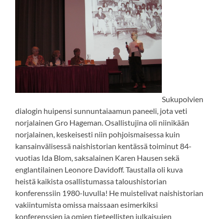
Sukupolvien
dialogin huipensi sunnuntaiaamun paneeli, jota veti
norjalainen Gro Hageman. Osallistujina oli niinikään
norjalainen, keskeisesti niin pohjoismaisessa kuin
kansainvälisessä naishistorian kentässä toiminut 84-
vuotias Ida Blom, saksalainen Karen Hausen sekä
englantilainen Leonore Davidoff. Taustalla oli kuva
heistä kaikista osallistumassa taloushistorian
konferenssiin 1980-luvulla! He muistelivat naishistorian
vakiintumista omissa maissaan esimerkiksi
konferenssien ja omien tieteellisten julkaisujen