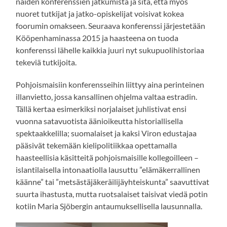
näiden konferenssien jatkumista ja sitä, että myös
nuoret tutkijat ja jatko-opiskelijat voisivat kokea
foorumin omakseen. Seuraava konferenssi järjestetään
Kööpenhaminassa 2015 ja haasteena on tuoda
konferenssi lähelle kaikkia juuri nyt sukupuolihistoriaa
tekeviä tutkijoita.
Pohjoismaisiin konferensseihin liittyy aina perinteinen
illanvietto, jossa kansallinen ohjelma valtaa estradin.
Tällä kertaa esimerkiksi norjalaiset juhlistivat ensi
vuonna satavuotista äänioikeutta historiallisella
spektaakkelilla; suomalaiset ja kaksi Viron edustajaa
pääsivät tekemään kielipolitiikkaa opettamalla
haasteellisia käsitteitä pohjoismaisille kollegoilleen –
islantilaisella intonaatiolla lausuttu ”elämäkerrallinen
käänne” tai ”metsästäjäkeräilijäyhteiskunta” saavuttivat
suurta ihastusta, mutta ruotsalaiset taisivat viedä potin
kotiin Maria Sjöbergin antaumuksellisella lausunnalla.