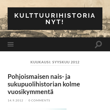
KULTTUURIHISTORIA
NYT!
Toggle
Toggle
search
mobile
field
menu
KUUKAUSI:
SYYSKUU 2012
Pohjoismaisen nais- ja
sukupuolihistorian kolme
vuosikymmentä
14.9.2012
/
0 COMMENTS