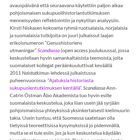
avauspäivänä että seuraavana käytettiin paljon aikaa
pohjoismaisen sukupuolihistoriantutkimuksen
menneisyyden reflektointiin ja nykytilan analyysiin.
Kirsti Niskasen kokoama ryhmä ruotsalaisia, norjalaisia
ja suomalaisia tutkijoita on juuri julkaissut laajan
erikoisnumeron ”Genushistoriens
utmaningar”
Scandiassa
(open access joulukuussa), jossa
keskustellaan hyvin samankaltaisista teemoista, joita
suomalaiset kollegat peräänkuuluttivat keväällä
2011
Naistutkimus
-lehdessä julkaistussa
puheenvuorossa
”Ajatuksia historiasta
sukupuolentutkimuksen kentällä”
.
Scandiassa
Ann-
Catrin Östman Åbo Akademista tuo hyvin esille
suomalaista keskustelua, joka liian usein jää syrjään
pohjoismaisissa yhteyksissä yksinkertaisesti kielimuurin
takia. Usein tuntuu, että Suomessa saatetaan olla
tietyissä teoreettisissa kysymyksissä jo pidemmällä,
mutta se ei tule esiin, jos ja kun keskustelua käydään