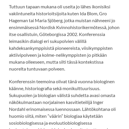
Tuttuun tapaan mukana oli useita jo lähes ikonisiksi
vakiintuneita historioitsijoita kuten Ida Blom, Gro
Hageman tai Maria Sjöberg, jotka muistan nähneeni jo
ensimmäisessä Nordisk Kvinnohistorikermötessä, johon
itse osallistuin, Göteborgissa 2002. Konferenssia
leimasikin dialogi eri sukupolvien välillä
kahdeksankymppisistä pioneereista, viisikymppisten
aktiivipolveen ja kolme-nelikymppisten jo pitkään
mukana olleeseen, mutta silti tässä kontekstissa
nuorelta tuntuvaan polveen.
Konferenssin teemoina olivat tänä vuonna biologinen
käänne, historiografia sekä monikulttuurisuus.
Sukupuolen ja biologian välistä suhdetta avasi omasta
näkökulmastaan norjalainen kasvitieteilijä Inger
Nordahl erinomaisessa luennossaan. Lähtökohtana oli
huomio siitä, miten ”väärin” biologiaa käytetään
sosiobiologisessa ja evoluutiobiologisessa