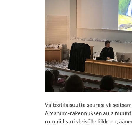
Väitöstilaisuutta seurasi yli seits
Arcanum-rakennuksen aula muuntui h
ruumiillistui yleisölle liikkeen, ääne