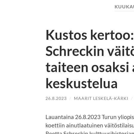
KUUKA
Kustos kertoo
Schreckin väitö
taiteen osaksi
keskustelua
26.8.2023
/
MAARIT LESKELÄ-KÄRKI
/
Lauantaina 26.8.2023 Turun yliop
koettiin ainutlaatuinen väitöstilais
Reetta Schreckin kulttuurihistoria