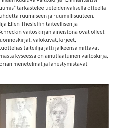
uumis” tarkastelee tieteidenvälisellä otteella
detta ruumiiseen ja ruumiillisuuteen.
a Ellen Thesleffin taiteellisen ja
Schreckin väitöskirjan aineistona ovat olleet
uonnoskirjat, valokuvat, kirjeet,
uottelias taiteilija jätti jälkeensä mittavat
masta kyseessä on ainutlaatuinen väitöskirja,
storian menetelmät ja lähestymistavat