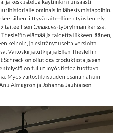
a, ja keskustelua käytiinkin runsaasti
urihistorialle ominaisiin lähestymistapoihin.
kee siihen liittyvä taiteellinen työskentely,
9 taiteellisen
Omakuva
-työryhmän kanssa.
hesleffin elämää ja taidetta liikkeen, äänen,
n keinoin, ja esittänyt useita versioita
ä. Väitöskirjatutkija ja Ellen Thesleffin
t Schreck on ollut osa produktiota ja sen
skentelystä on tullut myös tietoa tuottava
a. Myös väitöstilaisuuden osana nähtiin
Anu Almagron ja Johanna Jauhiaisen