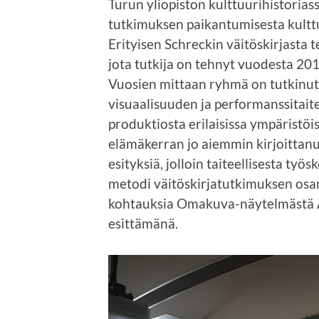
Turun yliopiston kulttuurihistoriass
tutkimuksen paikantumisesta kulttu
Erityisen Schreckin väitöskirjasta te
jota tutkija on tehnyt vuodesta 201
Vuosien mittaan ryhmä on tutkinut T
visuaalisuuden ja performanssitaitee
produktiosta erilaisissa ympäristöiss
elämäkerran jo aiemmin kirjoittanu
esityksiä, jolloin taiteellisesta työ
metodi väitöskirjatutkimuksen osan
kohtauksia Omakuva-näytelmästä 
esittämänä.