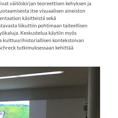
uivat väitöskirjan teoreettisen kehyksen ja
luotaamisesta itse visuaalisen aineiston
entaation käsitteistä sekä
vasta liikuttiin pohtimaan taiteellisen
yökaluja. Keskustelua käytiin myös
a kulttuurihistoriallisen kontekstoivan
 Schreck tutkimuksessaan kehittää