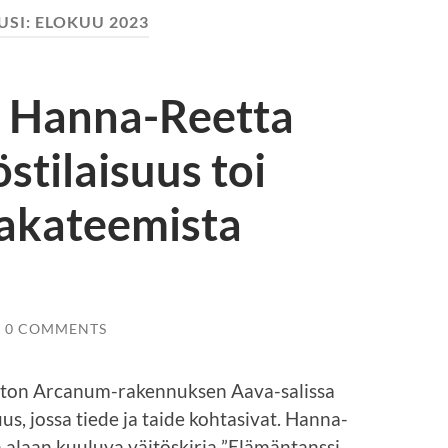
USI:
ELOKUU 2023
: Hanna-Reetta
stilaisuus toi
 akateemista
0 COMMENTS
iston Arcanum-rakennuksen Aava-salissa
uus, jossa tiede ja taide kohtasivat. Hanna-
n alaan kuuluva väitöskirja ”Elämäntanssi