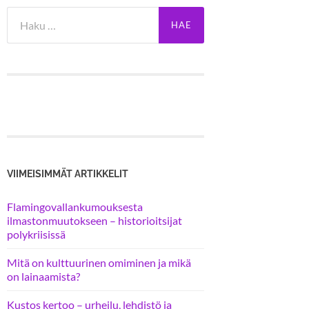
Haku:
VIIMEISIMMÄT ARTIKKELIT
Flamingovallankumouksesta
ilmastonmuutokseen – historioitsijat
polykriisissä
Mitä on kulttuurinen omiminen ja mikä
on lainaamista?
Kustos kertoo – urheilu, lehdistö ja