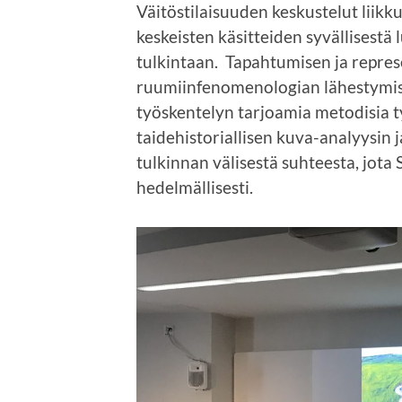
Väitöstilaisuuden keskustelut liikk
keskeisten käsitteiden syvällisestä 
tulkintaan. Tapahtumisen ja repres
ruumiinfenomenologian lähestymista
työskentelyn tarjoamia metodisia t
taidehistoriallisen kuva-analyysin j
tulkinnan välisestä suhteesta, jota
hedelmällisesti.