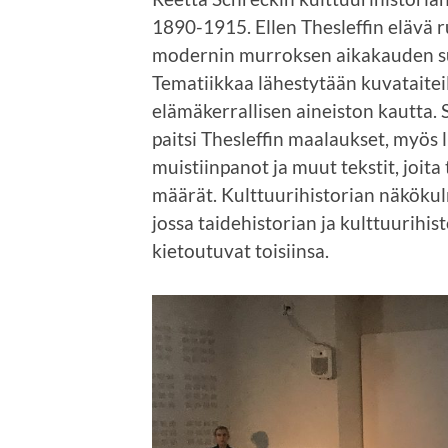
1890-1915. Ellen Thesleffin elävä r
modernin murroksen aikakauden suh
Tematiikkaa lähestytään kuvataiteilij
elämäkerrallisen aineiston kautta. 
paitsi Thesleffin maalaukset, myös l
muistiinpanot ja muut tekstit, joita t
määrät. Kulttuurihistorian näkökul
jossa taidehistorian ja kulttuurihi
kietoutuvat toisiinsa.