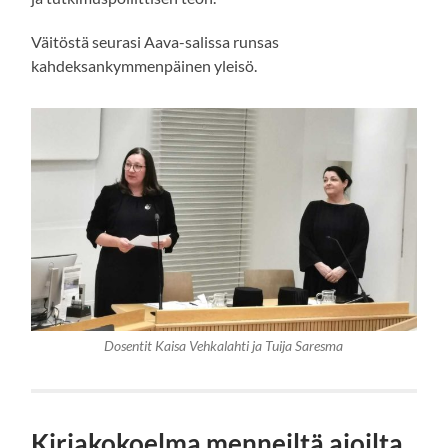
Väitöstä seurasi Aava-salissa runsas
kahdeksankymmenpäinen yleisö.
Dosentit Kaisa Vehkalahti ja Tuija Saresma
Kirjakokoelma menneiltä ajoilta.