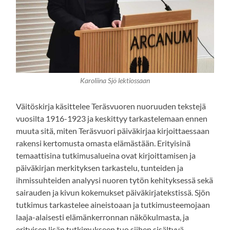
Karoliina Sjö lektiossaan
Väitöskirja käsittelee Teräsvuoren nuoruuden tekstejä
vuosilta 1916-1923 ja keskittyy tarkastelemaan ennen
muuta sitä, miten Teräsvuori päiväkirjaa kirjoittaessaan
rakensi kertomusta omasta elämästään. Erityisinä
temaattisina tutkimusalueina ovat kirjoittamisen ja
päiväkirjan merkityksen tarkastelu, tunteiden ja
ihmissuhteiden analyysi nuoren tytön kehityksessä sekä
sairauden ja kivun kokemukset päiväkirjatekstissä. Sjön
tutkimus tarkastelee aineistoaan ja tutkimusteemojaan
laaja-alaisesti elämänkerronnan näkökulmasta, ja
erityisen lisän tutkimukseen tuo siihen sisältyvä