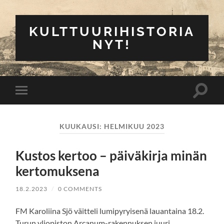
KULTTUURIHISTORIA
NYT!
Toggle
Toggle
search
mobile
field
menu
KUUKAUSI:
HELMIKUU 2023
Kustos kertoo – päiväkirja minän
kertomuksena
18.2.2023
/
0 COMMENTS
FM Karoliina Sjö väitteli lumipyryisenä lauantaina 18.2.
Turun yliopiston Arcanum-rakennuksen juuri