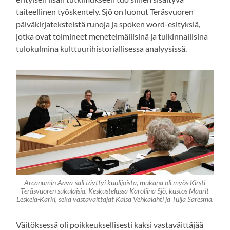
taiteellinen työskentely. Sjö on luonut Teräsvuoren
päiväkirjateksteistä runoja ja spoken word-esityksiä,
jotka ovat toimineet menetelmällisinä ja tulkinnallisina
tulokulmina kulttuurihistoriallisessa analyysissä.
Arcanumin Aava-sali täyttyi kuulijoista, mukana oli myös Kirsti
Teräsvuoren sukulaisia. Keskustelussa Karoliina Sjö, kustos Maarit
Leskelä-Kärki, sekä vastaväittäjät Kaisa Vehkalahti ja Tuija Saresma.
Väitöksessä oli poikkeuksellisesti kaksi vastaväittäjää