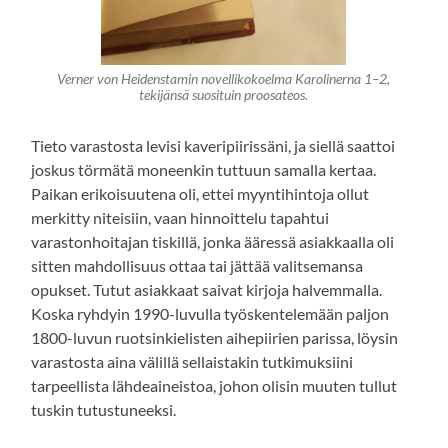
Verner von Heidenstamin novellikokoelma
Karolinerna
1–2,
tekijänsä suosituin proosateos.
Tieto varastosta levisi kaveripiirissäni, ja siellä saattoi
joskus törmätä moneenkin tuttuun samalla kertaa.
Paikan erikoisuutena oli, ettei myyntihintoja ollut
merkitty niteisiin, vaan hinnoittelu tapahtui
varastonhoitajan tiskillä, jonka ääressä asiakkaalla oli
sitten mahdollisuus ottaa tai jättää valitsemansa
opukset. Tutut asiakkaat saivat kirjoja halvemmalla.
Koska ryhdyin 1990-luvulla työskentelemään paljon
1800-luvun ruotsinkielisten aihepiirien parissa, löysin
varastosta aina välillä sellaistakin tutkimuksiini
tarpeellista lähdeaineistoa, johon olisin muuten tullut
tuskin tutustuneeksi.