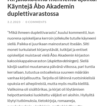
Käyntejä Åbo Akademin
duplettivarastossa
3.2.2023
/
0 COMMENTS
”Mikä ihmeen duplettivarasto”, kuului kommentti, kun
nuorena opiskelijana kerroin jollekulle tutulle käyneeni
siellä. Paikka ei juurikaan mainostanut itseään. Silti
monet turkulaiset kirjanystävät, tutkijat ja entiset
opiskelijat muistavat vielä Åbo Akademin kirjaston
kaksoiskappalevaraston (
duplettavdelningen
). Siellä
kävijä saattoi muutamana päivänä viikossa, pari tuntia
kerrallaan, tutustua ostoaikeissa suureen määrään
vanhaa kirjallisuutta. Tarjolla oli lähinnä ruotsinkielisiä
opuksia eri aihepiireistä, mutta myös muilla kielillä.
Valikoima oli sisältörikas, ja kirjat oli löytämisen
helpottamiseksi luokiteltu väljästi eri aloihin. Hyllyiltä
löytyi tutkimuksia, tietokirjoja, romaaneja,