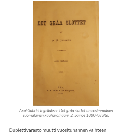
Axel Gabriel Ingeliuksen Det gråa slottet on ensimmäinen
suomalainen kauhuromaani. 2. painos 1880-luvulta.
Duplettivarasto muutti vuosituhannen vaihteen