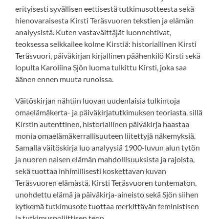
erityisesti syvällisen eettisestä tutkimusotteesta sekä
hienovaraisesta Kirsti Teräsvuoren tekstien ja elämän
analyysistä. Kuten vastaväittäjät luonnehtivat,
teoksessa seikkailee kolme Kirstiä: historiallinen Kirsti
Teräsvuori, päiväkirjan kirjallinen päähenkilö Kirsti sekä
lopulta Karoliina Sjön luoma tulkittu Kirsti, joka saa
äänen ennen muuta runoissa.
Väitöskirjan nähtiin luovan uudenlaisia tulkintoja
omaelämäkerta- ja päiväkirjatutkimuksen teoriasta, sillä
Kirstin autenttinen, historiallinen päiväkirja haastaa
monia omaelämäkerrallisuuteen liitettyjä näkemyksiä.
Samalla väitöskirja luo analyysiä 1900-luvun alun tytön
ja nuoren naisen elämän mahdollisuuksista ja rajoista,
sekä tuottaa inhimillisesti koskettavan kuvan
Teräsvuoren elämästä. Kirsti Teräsvuoren tuntematon,
unohdettu elämä ja päiväkirja-aineisto sekä Sjön siihen
kytkemä tutkimusote tuottaa merkittävän feministisen
ja tutkimuspoliittisen teon.