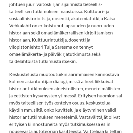
johtuen juuri väitöskirjan sijainnista tieteellis-
taiteellisen tutkimuksen maastoissa. Kulttuuri- ja
sosiaalihistorioitsija, dosentti, akatemiatutkija Kaisa
Vehkalahti on erikoistunut lapsuuden ja nuoruuden
historiaan sekä omaelämäkerrallisen kirjoittamisen
historiaan. Kulttuurintutkija, dosentti ja
yliopistonlehtori Tuija Saresma on tehnyt
omaelämäkerta- ja päiväkirjatutkimusta sekä
taidelähtöistä tutkimusta itsekin.
Keskustelusta muotoutuikin äärimmäisen kiinnostava
kolmen asiantuntijan dialogi, missä aiheet liikkuivat
historiantutkimuksen aineistollisten, menetelmällisten
ja eettisten kysymysten ytimessä. Erityisen huomion sai
myös taiteellisen työskentelyn osuus, keskustelua
käytiin mm. siitä, onko kuvittelu ja eläytyminen validi
historiantutkimuksen menetelmä. Vastaväittäjät olivat
erityisen kiinnostuneita myös tutkimuksessa esiin
nousevasta autoteorian käsitteestä. Väittelijää kiiteltiin