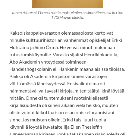
Johan Albrecht Ehrenströmin muistelmien ensimmäinen osa kertoo
1700-luvun oloista.
Kaksoiskappalevaraston olemassaolosta kertoivat
minulle kulttuurihistorian vanhemmat opiskelijat Erkki
Huhtamo ja Simo Örmä. He veivät minut mukanaan
tutustumiskäynnille. Varasto sijaitsi Henrikinkadulla,
Åbo Akademin yhteydessä toimineen
Handelshögskolanin eli Hankenin maanalaisissa tiloissa.
Paikka oli Akademin kirjaston omien varastojen
välittömässä läheisyydessä. Ensivaikutelma oli
hämmentävä: valtavasti kirjoja, miten täältä ikinä löytää
mitään. Onneksi tuntemukseni ruotsinkielisestä
kirjallisuudesta oli siihen aikaan vielä heikko, muuten
olisin voinut kiikuttaa ison osan opiskelurahoistani
sinne. Jos muistan oikein, Erkki taisi juuri tuolla
käynnillä löytää kuvataiteilija Ellen Thesleffin
signeeraaman kirjasen, jonka takakannen sisäpuolella oli