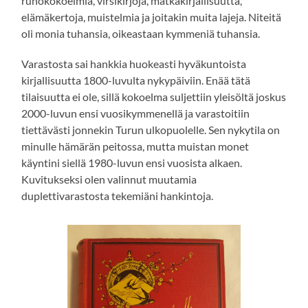
runokokoelmia, virsikirjoja, matkakirjallisuutta,
elämäkertoja, muistelmia ja joitakin muita lajeja. Niteitä
oli monia tuhansia, oikeastaan kymmeniä tuhansia.
Varastosta sai hankkia huokeasti hyväkuntoista
kirjallisuutta 1800-luvulta nykypäiviin. Enää tätä
tilaisuutta ei ole, sillä kokoelma suljettiin yleisöltä joskus
2000-luvun ensi vuosikymmenellä ja varastoitiin
tiettävästi jonnekin Turun ulkopuolelle. Sen nykytila on
minulle hämärän peitossa, mutta muistan monet
käyntini siellä 1980-luvun ensi vuosista alkaen.
Kuvitukseksi olen valinnut muutamia
duplettivarastosta tekemiäni hankintoja.