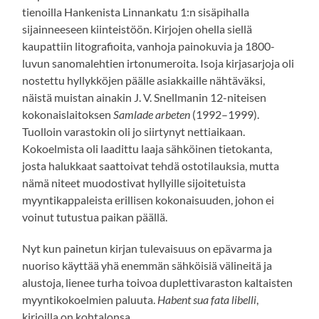
tienoilla Hankenista Linnankatu 1:n sisäpihalla
sijainneeseen kiinteistöön. Kirjojen ohella siellä
kaupattiin litografioita, vanhoja painokuvia ja 1800-
luvun sanomalehtien irtonumeroita. Isoja kirjasarjoja oli
nostettu hyllykköjen päälle asiakkaille nähtäväksi,
näistä muistan ainakin J. V. Snellmanin 12-niteisen
kokonaislaitoksen
Samlade arbeten
(1992–1999).
Tuolloin varastokin oli jo siirtynyt nettiaikaan.
Kokoelmista oli laadittu laaja sähköinen tietokanta,
josta halukkaat saattoivat tehdä ostotilauksia, mutta
nämä niteet muodostivat hyllyille sijoitetuista
myyntikappaleista erillisen kokonaisuuden, johon ei
voinut tutustua paikan päällä.
Nyt kun painetun kirjan tulevaisuus on epävarma ja
nuoriso käyttää yhä enemmän sähköisiä välineitä ja
alustoja, lienee turha toivoa duplettivaraston kaltaisten
myyntikokoelmien paluuta.
Habent sua fata libelli
,
kirjoilla on kohtalonsa.