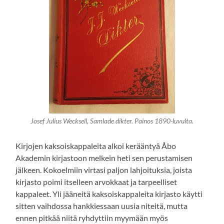
Josef Julius Wecksell,
Samlade dikter. Painos 1890-luvulta.
Kirjojen kaksoiskappaleita alkoi kerääntyä Åbo
Akademin kirjastoon melkein heti sen perustamisen
jälkeen. Kokoelmiin virtasi paljon lahjoituksia, joista
kirjasto poimi itselleen arvokkaat ja tarpeelliset
kappaleet. Yli jääneitä kaksoiskappaleita kirjasto käytti
sitten vaihdossa hankkiessaan uusia niteitä, mutta
ennen pitkää niitä ryhdyttiin myymään myös