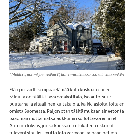
”Mökkini, autoni ja etupihani”, kun tammikuussa saavuin kaupunkiin
Elän porvarillisempaa elämää kuin koskaan ennen.
Minulla on täällä tilava omakotitalo, iso auto, suuri
puutarha ja altaallinen kultakaloja, kaikki asioita, joita en
omista Suomessa. Paljon otan täältä mukaan aineetonta
pääomaa mutta matkalaukkuihin sullottavaa en mieli.
Auto on luksus, jonka kanssa en etukäteen uskonut
tulevani sinuiksi, mutta jota varmaan kaipaan hetken