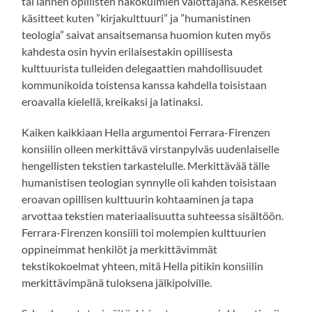
tai lännen opillisten näkökulmien valottajana. Keskeiset
käsitteet kuten ”kirjakulttuuri” ja ”humanistinen
teologia” saivat ansaitsemansa huomion kuten myös
kahdesta osin hyvin erilaisestakin opillisesta
kulttuurista tulleiden delegaattien mahdollisuudet
kommunikoida toistensa kanssa kahdella toisistaan
eroavalla kielellä, kreikaksi ja latinaksi.
Kaiken kaikkiaan Hella argumentoi Ferrara-Firenzen
konsiilin olleen merkittävä virstanpylväs uudenlaiselle
hengellisten tekstien tarkastelulle. Merkittävää tälle
humanistisen teologian synnylle oli kahden toisistaan
eroavan opillisen kulttuurin kohtaaminen ja tapa
arvottaa tekstien materiaalisuutta suhteessa sisältöön.
Ferrara-Firenzen konsiili toi molempien kulttuurien
oppineimmat henkilöt ja merkittävimmät
tekstikokoelmat yhteen, mitä Hella pitikin konsiilin
merkittävimpänä tuloksena jälkipolville.