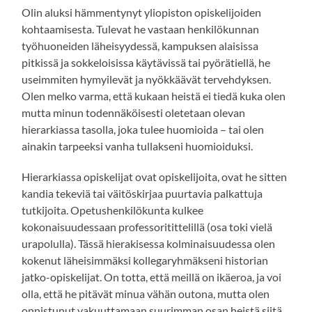
Olin aluksi hämmentynyt yliopiston opiskelijoiden
kohtaamisesta. Tulevat he vastaan henkilökunnan
työhuoneiden läheisyydessä, kampuksen alaisissa
pitkissä ja sokkeloisissa käytävissä tai pyörätiellä, he
useimmiten hymyilevät ja nyökkäävät tervehdyksen.
Olen melko varma, että kukaan heistä ei tiedä kuka olen
mutta minun todennäköisesti oletetaan olevan
hierarkiassa tasolla, joka tulee huomioida – tai olen
ainakin tarpeeksi vanha tullakseni huomioiduksi.
Hierarkiassa opiskelijat ovat opiskelijoita, ovat he sitten
kandia tekeviä tai väitöskirjaa puurtavia palkattuja
tutkijoita. Opetushenkilökunta kulkee
kokonaisuudessaan professoritittelillä (osa toki vielä
urapolulla). Tässä hierakisessa kolminaisuudessa olen
kokenut läheisimmäksi kollegaryhmäkseni historian
jatko-opiskelijat. On totta, että meillä on ikäeroa, ja voi
olla, että he pitävät minua vähän outona, mutta olen
onnistunut vakuuttamaan suurimman osan heistä siitä,