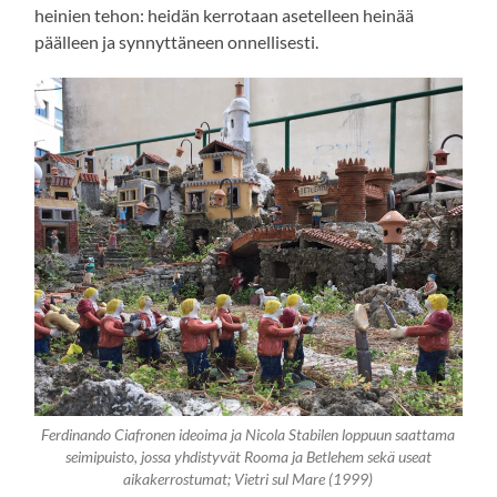
heinien tehon: heidän kerrotaan asetelleen heinää
päälleen ja synnyttäneen onnellisesti.
Ferdinando Ciafronen ideoima ja Nicola Stabilen loppuun saattama
seimipuisto, jossa yhdistyvät Rooma ja Betlehem sekä useat
aikakerrostumat; Vietri sul Mare (1999)