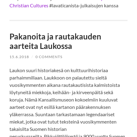
Christian Cultures
#lavaticanista-julkaisujen kanssa
Pakanoita ja rautakauden
aarteita Laukossa
15.6.2018
/
0 COMMENTS
Laukon suuri historiakesä on kulttuurihistoriaa
parhaimmillaan. Laukkoon on palautettu sieltä
vuosikymmenten aikana rautakautisista kalmistoista
löytyneitä miekkoja, keihään- ja kirveenpäitä sekä
koruja. Nämä Kansallismuseon kokoelmiin kuuluvat
aarteet ovat nyt esillä kartanon päärakennuksen
yläkerrassa. Suuntaan tarkastamaan legendaariset
miekat, jotka ovat tutut teksteinä vuosikymmenten
takaisilta Suomen historian
peruskursseilta,
Pikkujättiläisestä
ja
9000 vuotta Suomen