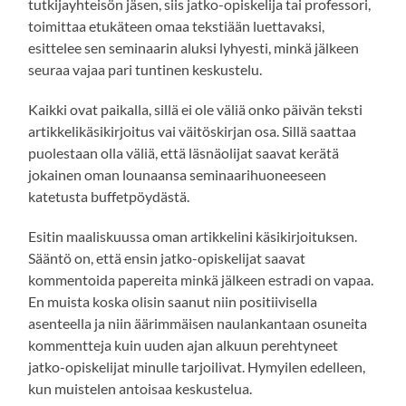
tutkijayhteisön jäsen, siis jatko-opiskelija tai professori,
toimittaa etukäteen omaa tekstiään luettavaksi,
esittelee sen seminaarin aluksi lyhyesti, minkä jälkeen
seuraa vajaa pari tuntinen keskustelu.
Kaikki ovat paikalla, sillä ei ole väliä onko päivän teksti
artikkelikäsikirjoitus vai väitöskirjan osa. Sillä saattaa
puolestaan olla väliä, että läsnäolijat saavat kerätä
jokainen oman lounaansa seminaarihuoneeseen
katetusta buffetpöydästä.
Esitin maaliskuussa oman artikkelini käsikirjoituksen.
Sääntö on, että ensin jatko-opiskelijat saavat
kommentoida papereita minkä jälkeen estradi on vapaa.
En muista koska olisin saanut niin positiivisella
asenteella ja niin äärimmäisen naulankantaan osuneita
kommentteja kuin uuden ajan alkuun perehtyneet
jatko-opiskelijat minulle tarjoilivat. Hymyilen edelleen,
kun muistelen antoisaa keskustelua.