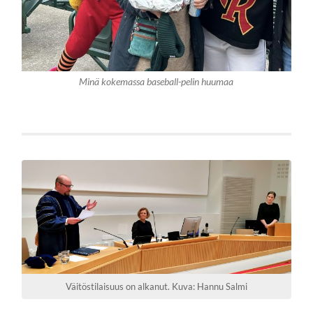
Minä kokemassa baseball-pelin huumaa
Väitöstilaisuus on alkanut. Kuva: Hannu Salmi