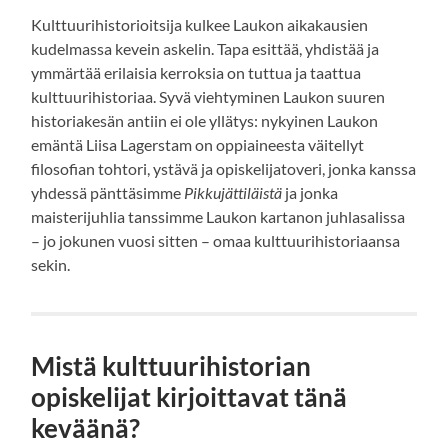
Kulttuurihistorioitsija kulkee Laukon aikakausien
kudelmassa kevein askelin. Tapa esittää, yhdistää ja
ymmärtää erilaisia kerroksia on tuttua ja taattua
kulttuurihistoriaa. Syvä viehtyminen Laukon suuren
historiakesän antiin ei ole yllätys: nykyinen Laukon
emäntä Liisa Lagerstam on oppiaineesta väitellyt
filosofian tohtori, ystävä ja opiskelijatoveri, jonka kanssa
yhdessä pänttäsimme
Pikkujättiläistä
ja jonka
maisterijuhlia tanssimme Laukon kartanon juhlasalissa
– jo jokunen vuosi sitten – omaa kulttuurihistoriaansa
sekin.
Mistä kulttuurihistorian
opiskelijat kirjoittavat tänä
keväänä?