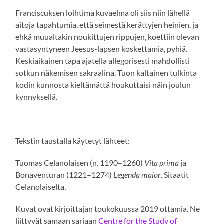
Franciscuksen loihtima kuvaelma oli siis niin lähellä
aitoja tapahtumia, että seimestä kerättyjen heinien, ja
ehkä muualtakin noukittujen rippujen, koettiin olevan
vastasyntyneen Jeesus-lapsen koskettamia, pyhiä.
Keskiaikainen tapa ajatella allegorisesti mahdollisti
sotkun näkemisen sakraalina. Tuon kaltainen tulkinta
kodin kunnosta kieltämättä houkuttaisi näin joulun
kynnyksellä.
Tekstin taustalla käytetyt lähteet:
Tuomas Celanolaisen (n. 1190–1260)
Vita prima
ja
Bonaventuran (1221–1274)
Legenda maior
. Sitaatit
Celanolaiselta.
Kuvat ovat kirjoittajan toukokuussa 2019 ottamia. Ne
liittyvät samaan sarjaan
Centre for the Study of