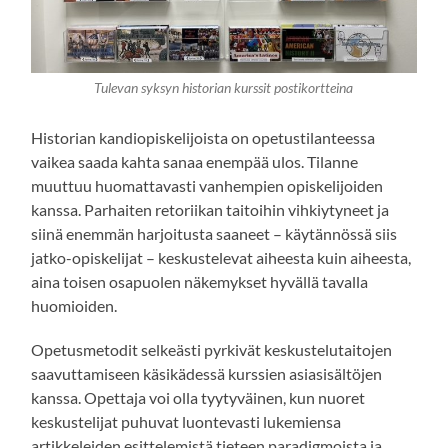
Tulevan syksyn historian kurssit postikortteina
Historian kandiopiskelijoista on opetustilanteessa
vaikea saada kahta sanaa enempää ulos. Tilanne
muuttuu huomattavasti vanhempien opiskelijoiden
kanssa. Parhaiten retoriikan taitoihin vihkiytyneet ja
siinä enemmän harjoitusta saaneet – käytännössä siis
jatko-opiskelijat – keskustelevat aiheesta kuin aiheesta,
aina toisen osapuolen näkemykset hyvällä tavalla
huomioiden.
Opetusmetodit selkeästi pyrkivät keskustelutaitojen
saavuttamiseen käsikädessä kurssien asiasisältöjen
kanssa. Opettaja voi olla tyytyväinen, kun nuoret
keskustelijat puhuvat luontevasti lukemiensa
artikkeleiden esittelemistä tieteen paradigmoista ja