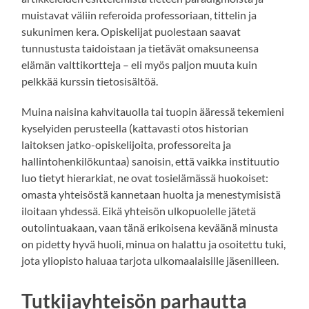
muistavat väliin referoida professoriaan, tittelin ja
sukunimen kera. Opiskelijat puolestaan saavat
tunnustusta taidoistaan ja tietävät omaksuneensa
elämän valttikortteja – eli myös paljon muuta kuin
pelkkää kurssin tietosisältöä.
Muina naisina kahvitauolla tai tuopin ääressä tekemieni
kyselyiden perusteella (kattavasti otos historian
laitoksen jatko-opiskelijoita, professoreita ja
hallintohenkilökuntaa) sanoisin, että vaikka instituutio
luo tietyt hierarkiat, ne ovat tosielämässä huokoiset:
omasta yhteisöstä kannetaan huolta ja menestymisistä
iloitaan yhdessä. Eikä yhteisön ulkopuolelle jätetä
outolintuakaan, vaan tänä erikoisena keväänä minusta
on pidetty hyvä huoli, minua on halattu ja osoitettu tuki,
jota yliopisto haluaa tarjota ulkomaalaisille jäsenilleen.
Tutkijayhteisön parhautta