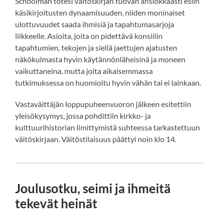
Schoolman totesi väitöskirjan tuovan ansiokkaasti esiin
käsikirjoitusten dynaamisuuden, niiden moninaiset
ulottuvuudet saada ihmisiä ja tapahtumasarjoja
liikkeelle. Asioita, joita on pidettävä konsiilin
tapahtumien, tekojen ja siellä jaettujen ajatusten
näkökulmasta hyvin käytännönläheisinä ja moneen
vaikuttaneina, mutta joita aikaisemmassa
tutkimuksessa on huomioitu hyvin vähän tai ei lainkaan.
Vastaväittäjän loppupuheenvuoron jälkeen esitettiin
yleisökysymys, jossa pohdittiin kirkko- ja
kulttuurihistorian limittymistä suhteessa tarkastettuun
väitöskirjaan. Väitöstilaisuus päättyi noin klo 14.
Joulusotku, seimi ja ihmeitä
tekevät heinät