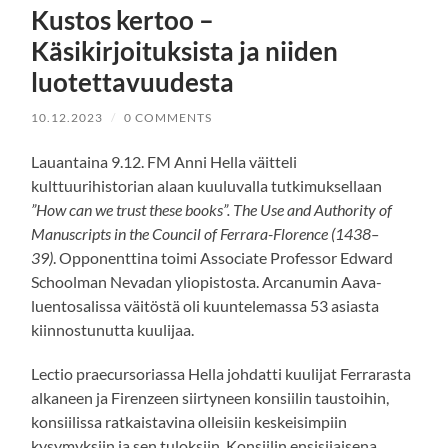
Kustos kertoo –
Käsikirjoituksista ja niiden
luotettavuudesta
10.12.2023
/
0 COMMENTS
Lauantaina 9.12. FM Anni Hella väitteli
kulttuurihistorian alaan kuuluvalla tutkimuksellaan
”How can we trust these books”. The Use and Authority of
Manuscripts in the Council of Ferrara-Florence (1438–
39)
. Opponenttina toimi Associate Professor Edward
Schoolman Nevadan yliopistosta. Arcanumin Aava-
luentosalissa väitöstä oli kuuntelemassa 53 asiasta
kiinnostunutta kuulijaa.
Lectio praecursoriassa Hella johdatti kuulijat Ferrarasta
alkaneen ja Firenzeen siirtyneen konsiilin taustoihin,
konsiilissa ratkaistavina olleisiin keskeisimpiin
kysymyksiin ja sen tuloksiin. Konsiilin ensisijaisena