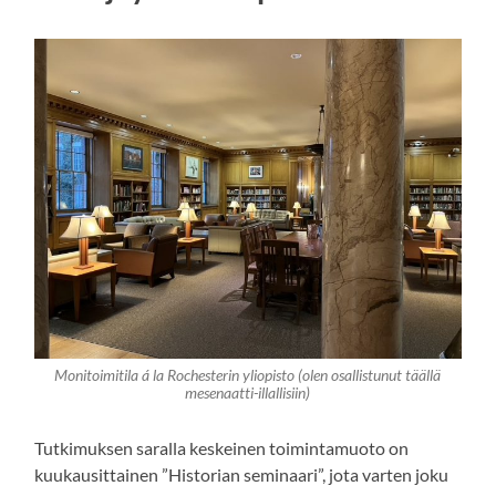
Monitoimitila á la Rochesterin yliopisto (olen osallistunut täällä
mesenaatti-illallisiin)
Tutkimuksen saralla keskeinen toimintamuoto on
kuukausittainen ”Historian seminaari”, jota varten joku