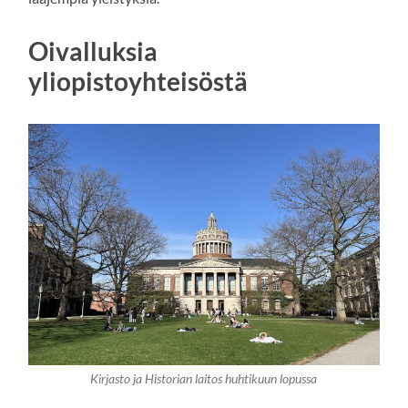
Oivalluksia
yliopistoyhteisöstä
Kirjasto ja Historian laitos huhtikuun lopussa