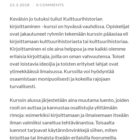
23.3.2018
/
0 COMMENTS
Keväisin jo tutuksi tullut Kulttuurihistorian
kirjoittaminen –kurssi on hyvässä vauhdissa. Opiskelijat
ovat jakautuneet ryhmiin tekemään kurssin pääasiaa eli
kirjoittamaan kulttuurihistoriasta tai kulttuurihistoriaa.
Kirjoittaminen ei ole aina helppoa ja me kaikki olemme
erilaisia kirjoittajia, joilla on oman vahvuutensa. Toiset
ovat loistavia ideoijia ja toisten erityiset lahjat ovat
ytimekkäässä ilmaisussa. Kurssilla voi hyödyntää
osaamistaan monipuolisesti ja kokeilla rajojaan
turvallisesti.
Kurssin alussa järjestetään aina muutama luento, joiden
rooli on auttaa ja kannustaa osallistujia ylittämään
rimoja: esimerkiksi kirjoittamaan ja ilmaisemaan itseään
ilman valmiiksi saneltua tehtävänantoa. Toisaalta
luennot tarjoavat käytännönvinkkejä siihen, miten
kirjoittaa tai ilmaista itseään erilaisilla foorumeilla.