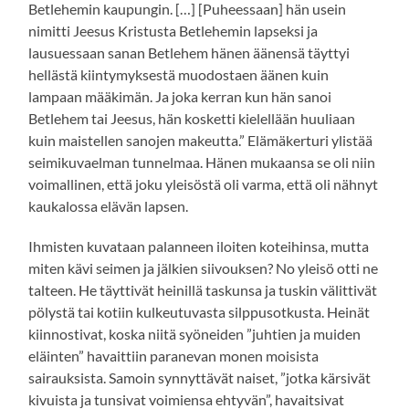
Betlehemin kaupungin. […] [Puheessaan] hän usein
nimitti Jeesus Kristusta Betlehemin lapseksi ja
lausuessaan sanan Betlehem hänen äänensä täyttyi
hellästä kiintymyksestä muodostaen äänen kuin
lampaan määkimän. Ja joka kerran kun hän sanoi
Betlehem tai Jeesus, hän kosketti kielellään huuliaan
kuin maistellen sanojen makeutta.” Elämäkerturi ylistää
seimikuvaelman tunnelmaa. Hänen mukaansa se oli niin
voimallinen, että joku yleisöstä oli varma, että oli nähnyt
kaukalossa elävän lapsen.
Ihmisten kuvataan palanneen iloiten koteihinsa, mutta
miten kävi seimen ja jälkien siivouksen? No yleisö otti ne
talteen. He täyttivät heinillä taskunsa ja tuskin välittivät
pölystä tai kotiin kulkeutuvasta silppusotkusta. Heinät
kiinnostivat, koska niitä syöneiden ”juhtien ja muiden
eläinten” havaittiin paranevan monen moisista
sairauksista. Samoin synnyttävät naiset, ”jotka kärsivät
kivuista ja tunsivat voimiensa ehtyvän”, havaitsivat