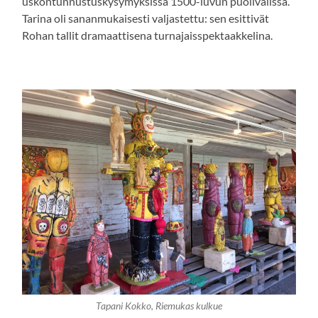
uskontunnustuskysymyksissä 1500-luvun puolivälissä.
Tarina oli sananmukaisesti valjastettu: sen esittivät
Rohan tallit dramaattisena turnajaisspektaakkelina.
Tapani Kokko, Riemukas kulkue