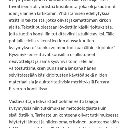
tavoitteena oli yhdistää kristikunta, joka oli jakautunut
idän ja lännen kirkkoihin. Yhdistämisen edellytyksiä
etsittiin teksteistä, jotka olivat jakamattoman kirkon
ajalta. Tekstit puolestaan löydettiin käsikirjoituksista,
joita tuotiin konsiiliin tutkittaviksi ja tulkittaviksi. Tälle
pohjalle Hella rakensi lection alussa kuullun
kysymyksen: ”kuinka voimme luottaa näihin kirjoihin?”
Kysymyksen esittivät konsiiliin osallistuneet
neuvottelijat ja sama kysymys toimii Hellan
väitöstutkimuksen punaisena lankana hänen
selvittäessään käsikirjoitusten käyttöä sekä niiden
materiaalisia ja auktoritatiivisia merkityksiä Ferrara-
Firenzen konsiilissa.
Vastaväittäjä Edward Schoolman esitti laajoja
kysymyksiä niin tutkimuksen metodologiasta kuin
sisällöstäkin. Tarkastelun kohteena olivat tutkimuksessa
käytetyt lähteet ja niiden oma, erityinen luonteensa idän