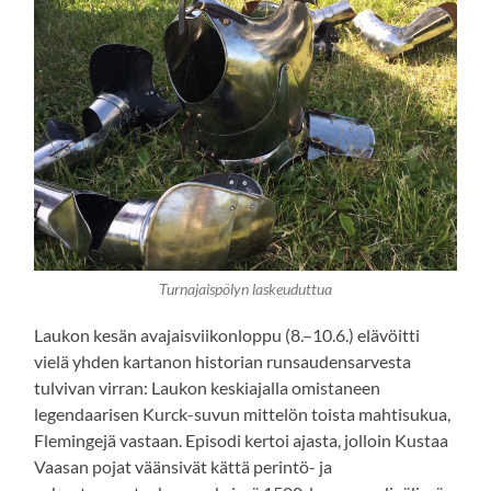
Turnajaispölyn laskeuduttua
Laukon kesän avajaisviikonloppu (8.–10.6.) elävöitti
vielä yhden kartanon historian runsaudensarvesta
tulvivan virran: Laukon keskiajalla omistaneen
legendaarisen Kurck-suvun mittelön toista mahtisukua,
Flemingejä vastaan. Episodi kertoi ajasta, jolloin Kustaa
Vaasan pojat väänsivät kättä perintö- ja