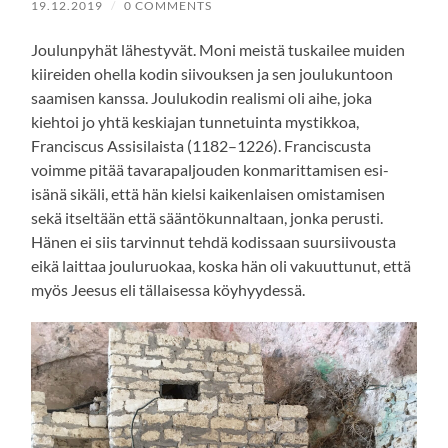
19.12.2019
/
0 COMMENTS
Joulunpyhät lähestyvät. Moni meistä tuskailee muiden
kiireiden ohella kodin siivouksen ja sen joulukuntoon
saamisen kanssa. Joulukodin realismi oli aihe, joka
kiehtoi jo yhtä keskiajan tunnetuinta mystikkoa,
Franciscus Assisilaista (1182–1226). Franciscusta
voimme pitää tavarapaljouden konmarittamisen esi-
isänä sikäli, että hän kielsi kaikenlaisen omistamisen
sekä itseltään että sääntökunnaltaan, jonka perusti.
Hänen ei siis tarvinnut tehdä kodissaan suursiivousta
eikä laittaa jouluruokaa, koska hän oli vakuuttunut, että
myös Jeesus eli tällaisessa köyhyydessä.