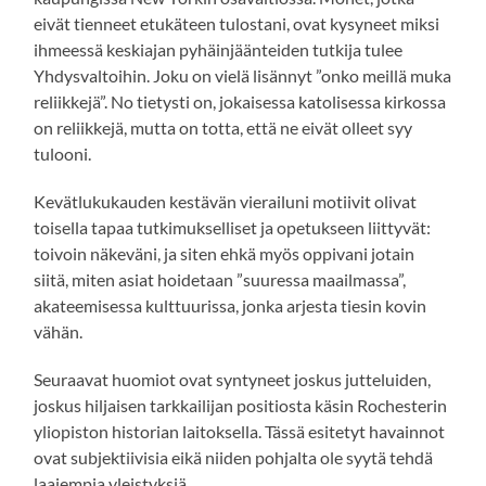
eivät tienneet etukäteen tulostani, ovat kysyneet miksi
ihmeessä keskiajan pyhäinjäänteiden tutkija tulee
Yhdysvaltoihin. Joku on vielä lisännyt ”onko meillä muka
reliikkejä”. No tietysti on, jokaisessa katolisessa kirkossa
on reliikkejä, mutta on totta, että ne eivät olleet syy
tulooni.
Kevätlukukauden kestävän vierailuni motiivit olivat
toisella tapaa tutkimukselliset ja opetukseen liittyvät:
toivoin näkeväni, ja siten ehkä myös oppivani jotain
siitä, miten asiat hoidetaan ”suuressa maailmassa”,
akateemisessa kulttuurissa, jonka arjesta tiesin kovin
vähän.
Seuraavat huomiot ovat syntyneet joskus jutteluiden,
joskus hiljaisen tarkkailijan positiosta käsin Rochesterin
yliopiston historian laitoksella. Tässä esitetyt havainnot
ovat subjektiivisia eikä niiden pohjalta ole syytä tehdä
laajempia yleistyksiä.