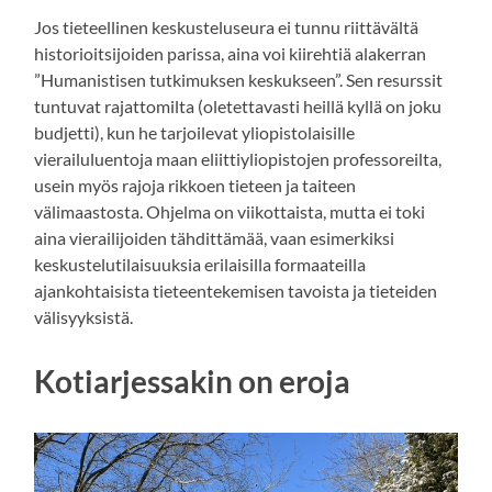
Jos tieteellinen keskusteluseura ei tunnu riittävältä
historioitsijoiden parissa, aina voi kiirehtiä alakerran
”Humanistisen tutkimuksen keskukseen”. Sen resurssit
tuntuvat rajattomilta (oletettavasti heillä kyllä on joku
budjetti), kun he tarjoilevat yliopistolaisille
vierailuluentoja maan eliittiyliopistojen professoreilta,
usein myös rajoja rikkoen tieteen ja taiteen
välimaastosta. Ohjelma on viikottaista, mutta ei toki
aina vierailijoiden tähdittämää, vaan esimerkiksi
keskustelutilaisuuksia erilaisilla formaateilla
ajankohtaisista tieteentekemisen tavoista ja tieteiden
välisyyksistä.
Kotiarjessakin on eroja