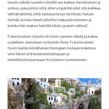
tavoin nähdä ruumiini silmillä sen kaiken harmituksen ja
sotkun, joka johtui siitä, ettei ympärillä ollut sitä kaikkea
välttämätöntä, mitä vastasyntynyt tarvitsee; haluan
esittää, kuinka hänet laitettiin makuulle seimeen ja
kuinka hän makasi heinillä härän ja aasin välissä.”
Franciscuksen tavoite oli toisin sanoen nähdä ja kokea
uudelleen Jeesuksen syntymän ihme. Franciscuksen
hyvin käytännönläheisen teologian mukaan kokemus
veisi hänet yhä konkreettisempaan ja
henkilökohtaisempaan Kristuksen tuntemiseen.