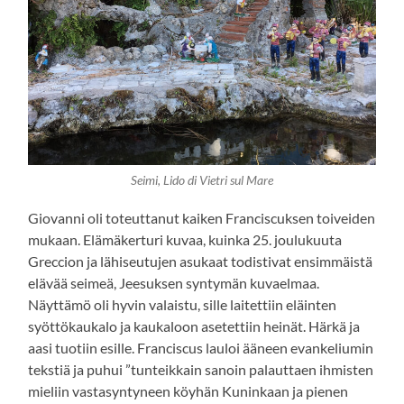
Seimi, Lido di Vietri sul Mare
Giovanni oli toteuttanut kaiken Franciscuksen toiveiden
mukaan. Elämäkerturi kuvaa, kuinka 25. joulukuuta
Greccion ja lähiseutujen asukaat todistivat ensimmäistä
elävää seimeä, Jeesuksen syntymän kuvaelmaa.
Näyttämö oli hyvin valaistu, sille laitettiin eläinten
syöttökaukalo ja kaukaloon asetettiin heinät. Härkä ja
aasi tuotiin esille. Franciscus lauloi ääneen evankeliumin
tekstiä ja puhui ”tunteikkain sanoin palauttaen ihmisten
mieliin vastasyntyneen köyhän Kuninkaan ja pienen