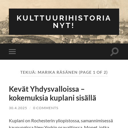
KULTTUURIHISTORIA
NYT!
Toggle
Toggle
search
mobile
field
menu
TEKIJÄ:
MARIKA RÄSÄNEN
(PAGE 1 OF 2)
Kevät Yhdysvalloissa –
kokemuksia kuplani sisällä
30.4.2025
/
0 COMMENTS
Kuplani on Rochesterin yliopistossa, samannimisessä
kaupungissa New Yorkin osavaltiossa. Monet, jotka