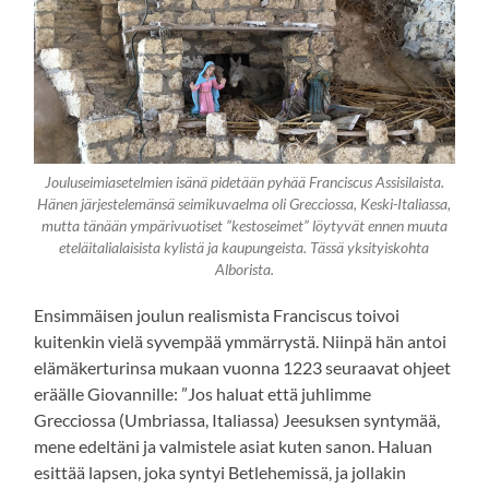
Jouluseimiasetelmien isänä pidetään pyhää Franciscus Assisilaista.
Hänen järjestelemänsä seimikuvaelma oli Grecciossa, Keski-Italiassa,
mutta tänään ympärivuotiset ”kestoseimet” löytyvät ennen muuta
eteläitalialaisista kylistä ja kaupungeista. Tässä yksityiskohta
Alborista.
Ensimmäisen joulun realismista Franciscus toivoi
kuitenkin vielä syvempää ymmärrystä. Niinpä hän antoi
elämäkerturinsa mukaan vuonna 1223 seuraavat ohjeet
eräälle Giovannille: ”Jos haluat että juhlimme
Grecciossa (Umbriassa, Italiassa) Jeesuksen syntymää,
mene edeltäni ja valmistele asiat kuten sanon. Haluan
esittää lapsen, joka syntyi Betlehemissä, ja jollakin