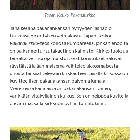
Tapani Kokko, Pakanakirkko
Tänä kesänä pakanankansan pyhyyden läsnäolo
Laukossa on erityisen voimakasta. Tapani Kokon
Pakanakirkko
-teos kohoaa kumpareella, jonka tienoolta
on paikannettu rautakautinen kalmisto. Kirkko tuoksuu
tervalta, verinoroja muistuttavat koristukset valuvat
räystäistä ja äänimaisema vaihtelee ukkosmaisesta
uhosta tanssahtelevaan kirkkauteen. Sisällä kirkossa on
kuvitteellisen pakanakansan palvoma jumala.
Viereisessä kanalassa on pakanakansan iloinen,
värikkään yltäkylläinen kulkue. Sen on helppoa kuvitella
olevan matkalla kirkkoon pyhiin toimituksiin.