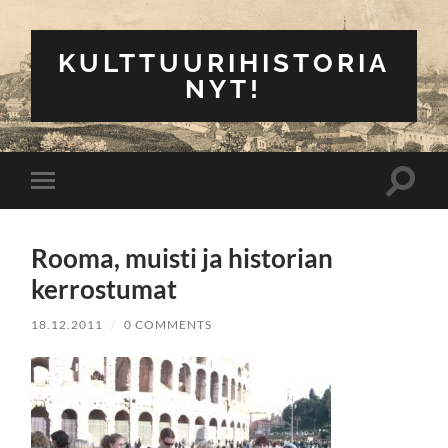
KULTTUURIHISTORIA
NYT!
Toggle
Toggle
search
mobile
field
menu
Rooma, muisti ja historian
kerrostumat
18.12.2011
/
0 COMMENTS