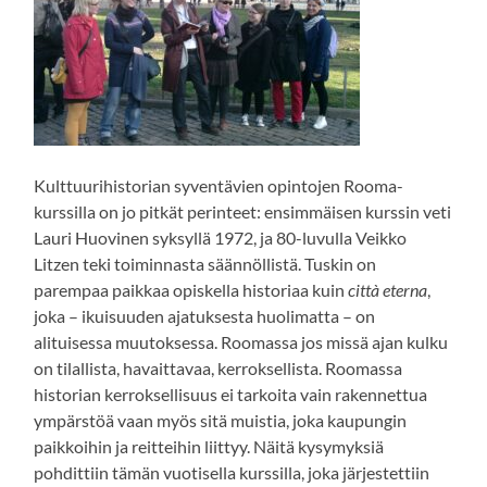
Kulttuurihistorian syventävien opintojen Rooma-
kurssilla on jo pitkät perinteet: ensimmäisen kurssin veti
Lauri Huovinen syksyllä 1972, ja 80-luvulla Veikko
Litzen teki toiminnasta säännöllistä. Tuskin on
parempaa paikkaa opiskella historiaa kuin
città eterna
,
joka – ikuisuuden ajatuksesta huolimatta – on
alituisessa muutoksessa. Roomassa jos missä ajan kulku
on tilallista, havaittavaa, kerroksellista. Roomassa
historian kerroksellisuus ei tarkoita vain rakennettua
ympärstöä vaan myös sitä muistia, joka kaupungin
paikkoihin ja reitteihin liittyy. Näitä kysymyksiä
pohdittiin tämän vuotisella kurssilla, joka järjestettiin