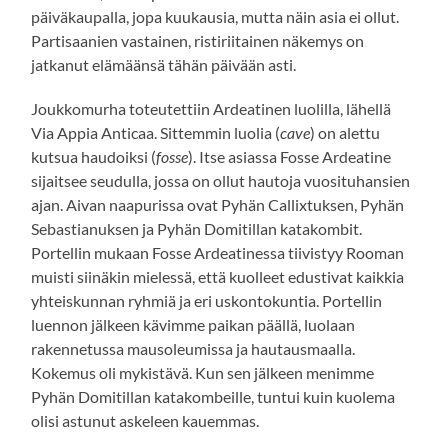
päiväkaupalla, jopa kuukausia, mutta näin asia ei ollut.
Partisaanien vastainen, ristiriitainen näkemys on
jatkanut elämäänsä tähän päivään asti.
Joukkomurha toteutettiin Ardeatinen luolilla, lähellä
Via Appia Anticaa. Sittemmin luolia (
cave
) on alettu
kutsua haudoiksi (
fosse
). Itse asiassa Fosse Ardeatine
sijaitsee seudulla, jossa on ollut hautoja vuosituhansien
ajan. Aivan naapurissa ovat Pyhän Callixtuksen, Pyhän
Sebastianuksen ja Pyhän Domitillan katakombit.
Portellin mukaan Fosse Ardeatinessa tiivistyy Rooman
muisti siinäkin mielessä, että kuolleet edustivat kaikkia
yhteiskunnan ryhmiä ja eri uskontokuntia. Portellin
luennon jälkeen kävimme paikan päällä, luolaan
rakennetussa mausoleumissa ja hautausmaalla.
Kokemus oli mykistävä. Kun sen jälkeen menimme
Pyhän Domitillan katakombeille, tuntui kuin kuolema
olisi astunut askeleen kauemmas.