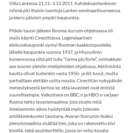
Villa Lantessa 21.11.-3.12.2011. Kahdeksanhenkinen
ryhmä piti iltaisin luentoja Lanten seminaarihuoneessa
ja kiersi päivisin ympäri kaupunkia.
Pitkän tauon jälkeen Rooma-kurssin ohjelmassa oli
myös käynti Cinecittàssa. Legendaarinen
elokuvakaupunki syntyi Rooman kaakkoispuolelle,
lähelle kaupunkia vuonna 1937, ja Mussolinin
komennossa siitä piti tulla ”l’arma più forte”, voimakkain
ase suuren yleisön mielipiteiden ohjailussa. Aktiivisinta
kautta olivat kuitenkin vasta 1950- ja 60-luvut, mutta
parhaillaan eletään uutta nousia. Cinecittàn nykypäivän
menestyksestä kertoo se, että lavasteet ovat entistä
suurellisempia. Vaikuttava on BBC:n ja HBO:n sarjaan
Rooma
tehty lavastemaailma, jota studio mitä
ilmeisemmin aikoo hyödyntää myös tulevien
antiikkielokuvien taustana. Avaran foorumin lisäksi
pienoismaailma sisältää tien, joka on rakennettu kivi
kiveltä, sekä asuinkorttelin, jossa on voitu kuvata