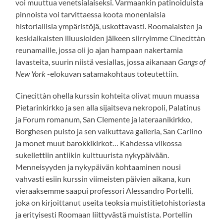
voi muuttua venetsialaiseksi. Varmaankin patinoiduista
pinnoista voi tarvittaessa koota monenlaisia
historiallisia ympäristöjä, uskottavasti. Roomalaisten ja
keskiaikaisten illuusioiden jälkeen siirryimme Cinecittàn
reunamaille, jossa oli jo ajan hampaan nakertamia
lavasteita, suurin niistä vesiallas, jossa aikanaan
Gangs of
New York
-elokuvan satamakohtaus toteutettiin.
Cinecittàn ohella kurssin kohteita olivat muun muassa
Pietarinkirkko ja sen alla sijaitseva nekropoli, Palatinus
ja Forum romanum, San Clemente ja lateraanikirkko,
Borghesen puisto ja sen vaikuttava galleria, San Carlino
ja monet muut barokkikirkot… Kahdessa viikossa
sukellettiin antiikin kulttuurista nykypäivään.
Menneisyyden ja nykypäivän kohtaaminen nousi
vahvasti esiin kurssin viimeisten päivien aikana, kun
vieraaksemme saapui professori Alessandro Portelli,
joka on kirjoittanut useita teoksia muistitietohistoriasta
ja erityisesti Roomaan liittyvästä muistista. Portellin