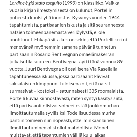
L’ordine è già stato eseguito
(1999) on klassikko. Vaikka
vuosia kirjan ilmestymisestä on kulunut, Portellin
puheesta kuulsi yhä innostus. Kysymys vuoden 1944
tapahtumista, partisaanien iskusta ja sitä seuranneesta
natsien toimeenpanemasta verilöylystä, ei ole
unohtunut. Ehkäpä siitä kertoo sekin, että Portelli kertoi
menevänsä myöhemmin samana päivänä tunnetun
partisaanin Rosario Bentivegnan omaelämäkerran
julkaisutilaisuuteen. Bentivegna täytti tänä vuonna 89
vuotta. Juuri Bentivegna oli osallisena Via Rasellalla
tapahtuneessa iskussa, jossa partisaanit kävivät
saksalaisten kimppuun. Tuloksena oli, että natsit
surmasivat – kostoksi – satunnaisesti 335 roomalaista.
Portelli kuvaa kiinnostavasti, miten syntyi käsitys siitä,
että partisaanit olisivat voineet estää joukkomurhan
ilmoittautumalla syyllisiksi. Todellisuudessa murha
pantiin toimeen niin nopeasti, ettei minkäänlainen
ilmoittautuminen olisi ollut mahdollista. Monet
muistavat, että tapahtumien välillä kului aikaa