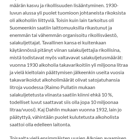
määrän kasvu ja rikollisuuden lisääntyminen. 1930-
luvun alussa yli puolet tuomioon johtaneista rikoksista
oli alkoholiin liittyviä. Toisin kuin lain tarkoitus oli
Suomeenkin saatiin laittomuuksilla rikastunut ja
enemmän tai vähemmän organisoitu rikollisväestö,
salakuljettajat. Tavallinen kansa ei kuitenkaan
käytännössä pitänyt viinan salakuljettajia rikollisina,
mistä todistavat myös valtavavat salakuljetusmäärät:
vuonna 1930 alkoholia takavarikoitiin yli miljoona litraa
ja vielä kieltolain päättymisen jälkeenkin useita vuosia
takavarikoidut alkoholimäärät olivat satojatuhansia
litroja vuodessa (Raimo Pullatin mukaan
salakuljetetusta viinasta saatiin kiinni ehkä 10 %,
todelliset luvut saattavat siis olla jopa 10 miljoonaa
litraa/vuosi). Kaj Dahlin mukaan vuonna 1932, lain jo
päätyttyä, vähintään puolet kulutetusta alkoholista
saattoi olla edelleen laitonta.
Toisaalta vielä ensimmäisten uusien Alkojen avaamisen