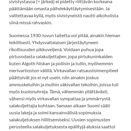
sivistystasoa (= järkeä) ei pidetty riittävän korkeana
päättämään omasta päihdekäyttäytymisestään. Ja
valitettavaa kyllä, myös sivistyneistö nautti alkoholista
siinä missä rahvaskin.
Suomessa 1930-luvun taitetta voi pitää, ainakin hieman
leikillisesti, Yhdysvaltalaisen järjestäytyneen
rikollisuuden pikkuveljenä. Voidaan puhua jopa
pirtusodasta salakuljettajien, jopa pirtukuninkaiden
kuten Algoth Niskan ja poliisin ja tullin, myöhemmin
merivartioston välillä. Virkavallan ratsaustoimenpiteet
päättyivät jos ei nyt usein, niin ainakin joskus
ammuskeluihin ja muihin väkivallan tekoihin, joissa tuli
myös kuolonuhreja. Tämä, vähemmän yllättävästi,
vähensi myös virkavallan sympatiaa ja ymmärrystä
salakuljettajia kohtaan. Samaan aikaan Suomi sääti
uusia lakeja ja solmi kansainvälisiä sopimuksia
salakuljetuksen hillitsemiseksi. Uusien sopimusten
perusteella salakuljetuksesta epäiltyjä aluksia saattoi