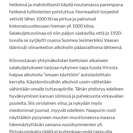
hetkessä ja mahdollisesti käydä noutamassa parempana
hetkenä tullimiesten poistuttua. Normaalisti torpedot
vetivät lähes 1000 litraa pirtua ja painoivat
kokonaisuudessaan hieman yli 1000 kiloa.
Salakuljetusviinaa oli niin paljon saatavilla, että jo 1920-
luvulla se syrjäytti osassa Suomea (esimerkiksi Vaasan
läänissä) viinankeiton alkoholin pääasiallisena lähteenä.
Kiinnostavan yhtymäkohdan kieltolain aikaiseen
salakuljetukseen tarjoaa nykyinen tapa tuoda Virosta
halpaa alkoholia ”omaan käyttöön” autolasteittain
kerralla. Käytännössähän alkoholi usein välitetään
vähintään omalle tuttavapiirille. Tähän yhdistyy edelleen
hyväksyminen kansan silmissä ja paheksunta virkavallan
puolelta. Siis virolainen viina, ja nykyään myös
miedommat juomat, myyvät edelleen. Naapurin rooli
näyttääkin pysyneen muuten muuttuneessa maassa
hämmästyttävän samana vuosikymmenien yli.
Pirtukuninkaita täällä ei kuitenkaan enää taida olla.