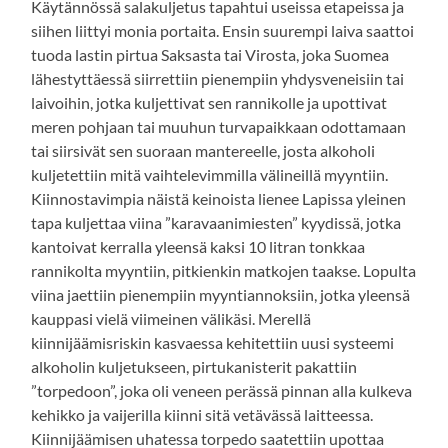
Käytännössä salakuljetus tapahtui useissa etapeissa ja
siihen liittyi monia portaita. Ensin suurempi laiva saattoi
tuoda lastin pirtua Saksasta tai Virosta, joka Suomea
lähestyttäessä siirrettiin pienempiin yhdysveneisiin tai
laivoihin, jotka kuljettivat sen rannikolle ja upottivat
meren pohjaan tai muuhun turvapaikkaan odottamaan
tai siirsivät sen suoraan mantereelle, josta alkoholi
kuljetettiin mitä vaihtelevimmilla välineillä myyntiin.
Kiinnostavimpia näistä keinoista lienee Lapissa yleinen
tapa kuljettaa viina ”karavaanimiesten” kyydissä, jotka
kantoivat kerralla yleensä kaksi 10 litran tonkkaa
rannikolta myyntiin, pitkienkin matkojen taakse. Lopulta
viina jaettiin pienempiin myyntiannoksiin, jotka yleensä
kauppasi vielä viimeinen välikäsi. Merellä
kiinnijäämisriskin kasvaessa kehitettiin uusi systeemi
alkoholin kuljetukseen, pirtukanisterit pakattiin
”torpedoon”, joka oli veneen perässä pinnan alla kulkeva
kehikko ja vaijerilla kiinni sitä vetävässä laitteessa.
Kiinnijäämisen uhatessa torpedo saatettiin upottaa