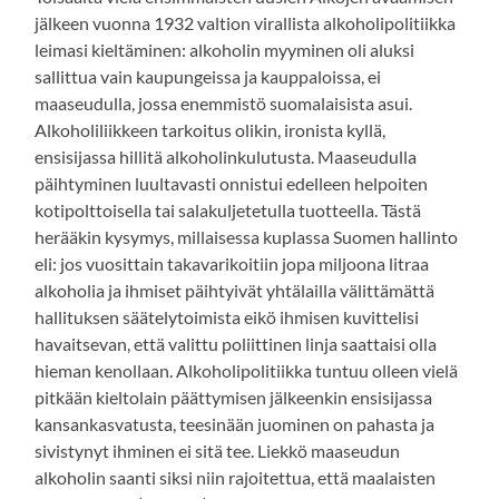
jälkeen vuonna 1932 valtion virallista alkoholipolitiikka
leimasi kieltäminen: alkoholin myyminen oli aluksi
sallittua vain kaupungeissa ja kauppaloissa, ei
maaseudulla, jossa enemmistö suomalaisista asui.
Alkoholiliikkeen tarkoitus olikin, ironista kyllä,
ensisijassa hillitä alkoholinkulutusta. Maaseudulla
päihtyminen luultavasti onnistui edelleen helpoiten
kotipolttoisella tai salakuljetetulla tuotteella. Tästä
herääkin kysymys, millaisessa kuplassa Suomen hallinto
eli: jos vuosittain takavarikoitiin jopa miljoona litraa
alkoholia ja ihmiset päihtyivät yhtälailla välittämättä
hallituksen säätelytoimista eikö ihmisen kuvittelisi
havaitsevan, että valittu poliittinen linja saattaisi olla
hieman kenollaan. Alkoholipolitiikka tuntuu olleen vielä
pitkään kieltolain päättymisen jälkeenkin ensisijassa
kansankasvatusta, teesinään juominen on pahasta ja
sivistynyt ihminen ei sitä tee. Liekkö maaseudun
alkoholin saanti siksi niin rajoitettua, että maalaisten