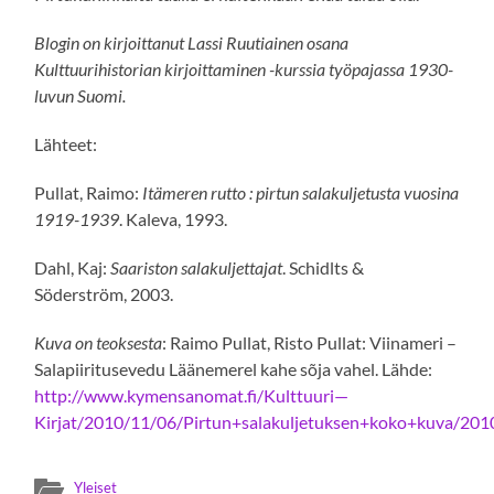
Blogin on kirjoittanut Lassi Ruutiainen osana
Kulttuurihistorian kirjoittaminen -kurssia työpajassa 1930-
luvun Suomi.
Lähteet:
Pullat, Raimo:
Itämeren rutto : pirtun salakuljetusta vuosina
1919-1939
. Kaleva, 1993.
Dahl, Kaj:
Saariston salakuljettajat
. Schidlts &
Söderström, 2003.
Kuva on teoksesta
: Raimo Pullat, Risto Pullat: Viinameri –
Salapiiritusevedu Läänemerel kahe sõja vahel. Lähde:
http://www.kymensanomat.fi/Kulttuuri—
Kirjat/2010/11/06/Pirtun+salakuljetuksen+koko+kuva/20
Yleiset