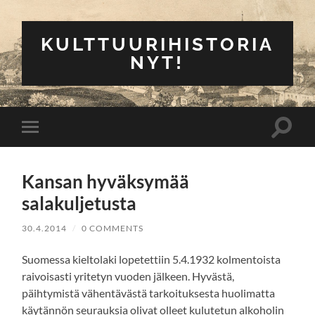
KULTTUURIHISTORIA
NYT!
Toggle
Toggle
search
mobile
field
menu
Kansan hyväksymää
salakuljetusta
30.4.2014
/
0 COMMENTS
Suomessa kieltolaki lopetettiin 5.4.1932 kolmentoista
raivoisasti yritetyn vuoden jälkeen. Hyvästä,
päihtymistä vähentävästä tarkoituksesta huolimatta
käytännön seurauksia olivat olleet kulutetun alkoholin