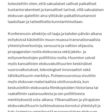
toteutettiin siten, että saksalaiset sallivat paikalliset
tuotantorakenteet ja kansalliset tarinat, sillä saksalaisen
elokuvan ajateltiin aina ylittävän paikallistuotannot
laadullaan ja taiteellisella kunnianhimollaan.
Konferenssin aihekirjo oli laaja ja kahden päivän aikana
esityksissä käsiteltiin muun muassa transnationaalisia
yhteistyöverkostoja, sensuuria ja valtion ohjausta,
propagandan roolia elokuvassa sekä jakelu- ja
esitysverkostojen poliittista roolia. Huomion saivat
myös kansallisten elokuvakulttuurien keskinäiset
vuorovaikutukset, teknologiset innovaatiot sekä
tähtikulttuurin merkitys. Puheenvuoroissa sivuttiin
myös elokuvan materiaalisia ulottuvuuksia, kun
keskusteltiin elokuvasta filmikopioiden historiana tai
raakafilmin saatavuudesta ja sen poliittisesta
merkityksestä sota-aikana. Ylikansallisen ja ylirajaisen
elokuvakulttuurin tutkimuksessa korostui yhteistyö ja
halu laajentaa ymmärrystä eurooppalaisen elokuvan