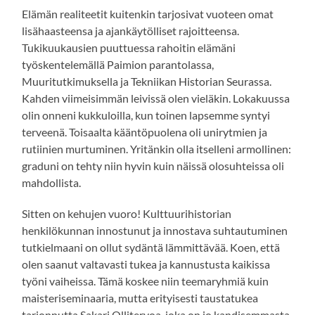
Elämän realiteetit kuitenkin tarjosivat vuoteen omat
lisähaasteensa ja ajankäytölliset rajoitteensa.
Tukikuukausien puuttuessa rahoitin elämäni
työskentelemällä Paimion parantolassa,
Muuritutkimuksella ja Tekniikan Historian Seurassa.
Kahden viimeisimmän leivissä olen vieläkin. Lokakuussa
olin onneni kukkuloilla, kun toinen lapsemme syntyi
terveenä. Toisaalta kääntöpuolena oli unirytmien ja
rutiinien murtuminen. Yritänkin olla itselleni armollinen:
graduni on tehty niin hyvin kuin näissä olosuhteissa oli
mahdollista.
Sitten on kehujen vuoro! Kulttuurihistorian
henkilökunnan innostunut ja innostava suhtautuminen
tutkielmaani on ollut sydäntä lämmittävää. Koen, että
olen saanut valtavasti tukea ja kannustusta kaikissa
työni vaiheissa. Tämä koskee niin teemaryhmiä kuin
maisteriseminaaria, mutta erityisesti taustatukea
tarjonnutta Sakari Ollitervoa, joka on jo kandisemmasta