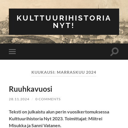
KULTTUURIHISTORIA
NYT!
Toggle
Toggle
search
mobile
field
menu
KUUKAUSI:
MARRASKUU 2024
Ruuhkavuosi
28.11.2024
/
0 COMMENTS
Teksti on julkaistu alun perin vuosikertomuksessa
Kulttuurihistoria Nyt 2023. Toimittajat: Miitrei
Misukka ja Sanni Vatanen.