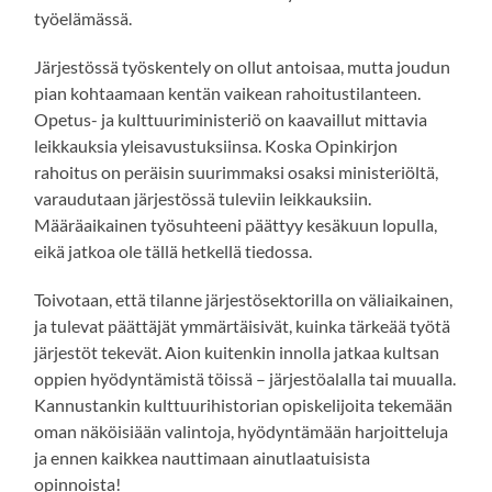
työelämässä.
Järjestössä työskentely on ollut antoisaa, mutta joudun
pian kohtaamaan kentän vaikean rahoitustilanteen.
Opetus- ja kulttuuriministeriö on kaavaillut mittavia
leikkauksia yleisavustuksiinsa. Koska Opinkirjon
rahoitus on peräisin suurimmaksi osaksi ministeriöltä,
varaudutaan järjestössä tuleviin leikkauksiin.
Määräaikainen työsuhteeni päättyy kesäkuun lopulla,
eikä jatkoa ole tällä hetkellä tiedossa.
Toivotaan, että tilanne järjestösektorilla on väliaikainen,
ja tulevat päättäjät ymmärtäisivät, kuinka tärkeää työtä
järjestöt tekevät. Aion kuitenkin innolla jatkaa kultsan
oppien hyödyntämistä töissä – järjestöalalla tai muualla.
Kannustankin kulttuurihistorian opiskelijoita tekemään
oman näköisiään valintoja, hyödyntämään harjoitteluja
ja ennen kaikkea nauttimaan ainutlaatuisista
opinnoista!