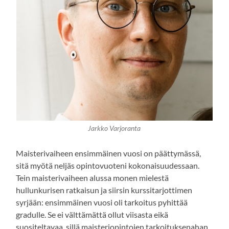
Jarkko Varjoranta
Maisterivaiheen ensimmäinen vuosi on päättymässä,
sitä myötä neljäs opintovuoteni kokonaisuudessaan.
Tein maisterivaiheen alussa monen mielestä
hullunkurisen ratkaisun ja siirsin kurssitarjottimen
syrjään: ensimmäinen vuosi oli tarkoitus pyhittää
gradulle. Se ei välttämättä ollut viisasta eikä
suositeltavaa, sillä maisteriopintojen tarkoituksenahan