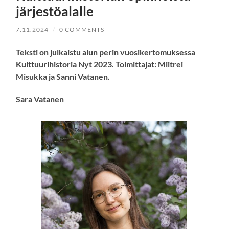
järjestöalalle
7.11.2024
/
0 COMMENTS
Teksti on julkaistu alun perin vuosikertomuksessa
Kulttuurihistoria Nyt 2023. Toi
mittajat: Miitrei
Misukka ja Sanni Vatanen.
Sara Vatanen