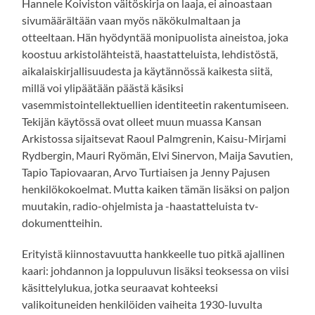
Hannele Koiviston väitöskirja on laaja, ei ainoastaan
sivumäärältään vaan myös näkökulmaltaan ja
otteeltaan. Hän hyödyntää monipuolista aineistoa, joka
koostuu arkistolähteistä, haastatteluista, lehdistöstä,
aikalaiskirjallisuudesta ja käytännössä kaikesta siitä,
millä voi ylipäätään päästä käsiksi
vasemmistointellektuellien identiteetin rakentumiseen.
Tekijän käytössä ovat olleet muun muassa Kansan
Arkistossa sijaitsevat Raoul Palmgrenin, Kaisu-Mirjami
Rydbergin, Mauri Ryömän, Elvi Sinervon, Maija Savutien,
Tapio Tapiovaaran, Arvo Turtiaisen ja Jenny Pajusen
henkilökokoelmat. Mutta kaiken tämän lisäksi on paljon
muutakin, radio-ohjelmista ja -haastatteluista tv-
dokumentteihin.
Erityistä kiinnostavuutta hankkeelle tuo pitkä ajallinen
kaari: johdannon ja loppuluvun lisäksi teoksessa on viisi
käsittelylukua, jotka seuraavat kohteeksi
valikoituneiden henkilöiden vaiheita 1930-luvulta