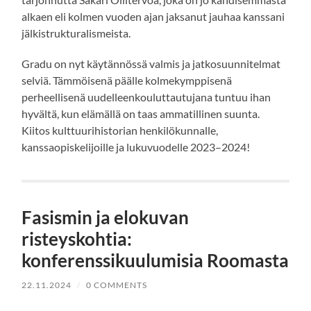
alkaen eli kolmen vuoden ajan jaksanut jauhaa kanssani
jälkistrukturalismeista.
Gradu on nyt käytännössä valmis ja jatkosuunnitelmat
selviä. Tämmöisenä päälle kolmekymppisenä
perheellisenä uudelleenkouluttautujana tuntuu ihan
hyvältä, kun elämällä on taas ammatillinen suunta.
Kiitos kulttuurihistorian henkilökunnalle,
kanssaopiskelijoille ja lukuvuodelle 2023–2024!
Fasismin ja elokuvan
risteyskohtia:
konferenssikuulumisia Roomasta
22.11.2024
/
0 COMMENTS