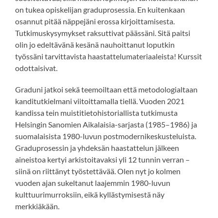
on tukea opiskelijan graduprosessia. En kuitenkaan
osannut pitää näppejäni erossa kirjoittamisesta.
Tutkimuskysymykset raksuttivat päässäni. Sitä paitsi
olin jo edeltävänä kesänä nauhoittanut loputkin
työssäni tarvittavista haastattelumateriaaleista! Kurssit
odottaisivat.
Graduni jatkoi sekä teemoiltaan että metodologialtaan
kanditutkielmani viitoittamalla tiellä. Vuoden 2021
kandissa tein muistitietohistoriallista tutkimusta
Helsingin Sanomien Aikalaisia-sarjasta (1985–1986) ja
suomalaisista 1980-luvun postmodernikeskusteluista.
Graduprosessin ja yhdeksän haastattelun jälkeen
aineistoa kertyi arkistoitavaksi yli 12 tunnin verran –
siinä on riittänyt työstettävää. Olen nyt jo kolmen
vuoden ajan sukeltanut laajemmin 1980-luvun
kulttuurimurroksiin, eikä kyllästymisestä näy
merkkiäkään.