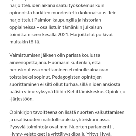
harjoitteluiden aikana saatu työkokemus kuin
opinnoista harkiten muodostettu kokonaisuus. Tein
harjoittelut Paimion kaupungilla ja historian
oppiaineissa – osallistuin tämänkin julkaisun
toimittamiseen kesällä 2021. Harjoittelut poikivat
muitakin töitä.
Valmistumisen jälkeen olin parissa koulussa
aineenopettajana. Huomasin kuitenkin, että
peruskoulussa opettaminen ei minulle ainakaan
toistaiseksi sopinut. Pedagogisten opintojen
suorittaminen ei silti ollut turhaa, sillä niiden ansiosta
pääsin viime syksynä töihin Kehittämiskeskus Opinkirjo
-järjestöön.
Opinkirjon tavoitteena on lisätä nuorten vaikuttamisen
ja osallisuuden mahdollisuuksia yhteiskunnassa.
Pysyviä toimintoja ovat mm. Nuorten parlamentti,
Hymy-veistokset ja yrittäjyyskilpailu Yritys Hyvä.