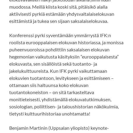
muodossa. Meillä kiista koski sitä, pitäisikö alalla
aktiivisesti pyrkiä estämään yhdysvaltalaiselokuvan
esittämistä ja tukea sen sijaan saksalaiselokuvaa.
Konferenssi pyrki syventämään ymmärrystä IFK:n
roolista eurooppalaisen elokuvan historiassa, ja monissa
puheenvuoroissa pohdittiin saksalaisen elokuvan
hegemonian vaikutusta käsityksiin ”eurooppalaisesta”
elokuvasta, sen sisällöistä sekä tuotanto- ja
jakelukulttuureista. Kun IFK pyrki vaikuttamaan
elokuvien tuotantoon, levitykseen ja esittämiseen –
ottamaan siis haltuunsa koko elokuvan
tuotantokoneiston – on sitä tarkasteltava
monitieteisesti, yhdistämällä elokuvatutkimuksen,
sosiologian, poliittisen- ja taloushistorian näkökulmia,
tietysti kulttuurihistoriaa unohtamatta!
Benjamin Martinin (Uppsalan yliopisto) keynote-