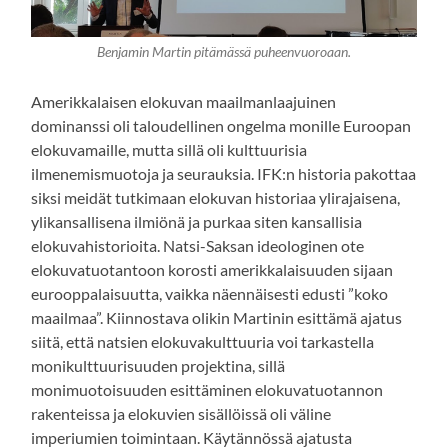
Benjamin Martin pitämässä puheenvuoroaan.
Amerikkalaisen elokuvan maailmanlaajuinen
dominanssi oli taloudellinen ongelma monille Euroopan
elokuvamaille, mutta sillä oli kulttuurisia
ilmenemismuotoja ja seurauksia. IFK:n historia pakottaa
siksi meidät tutkimaan elokuvan historiaa ylirajaisena,
ylikansallisena ilmiönä ja purkaa siten kansallisia
elokuvahistorioita. Natsi-Saksan ideologinen ote
elokuvatuotantoon korosti amerikkalaisuuden sijaan
eurooppalaisuutta, vaikka näennäisesti edusti ”koko
maailmaa”. Kiinnostava olikin Martinin esittämä ajatus
siitä, että natsien elokuvakulttuuria voi tarkastella
monikulttuurisuuden projektina, sillä
monimuotoisuuden esittäminen elokuvatuotannon
rakenteissa ja elokuvien sisällöissä oli väline
imperiumien toimintaan. Käytännössä ajatusta