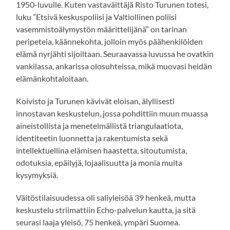
1950-luvulle. Kuten vastaväittäjä Risto Turunen totesi,
luku ”Etsivä keskuspoliisi ja Valtiollinen poliisi
vasemmistoälymystön määrittelijänä” on tarinan
peripeteia, käännekohta, jolloin myös päähenkilöiden
elämä nyrjähti sijoiltaan. Seuraavassa luvussa he ovatkin
vankilassa, ankarissa olosuhteissa, mikä muovasi heidän
elämänkohtaloitaan.
Koivisto ja Turunen kävivät eloisan, älyllisesti
innostavan keskustelun, jossa pohdittiin muun muassa
aineistollista ja menetelmällistä triangulaatiota,
identiteetin luonnetta ja rakentumista sekä
intellektuellina elämisen haastetta, sitoutumista,
odotuksia, epäilyjä, lojaalisuutta ja monia muita
kysymyksiä.
Väitöstilaisuudessa oli saliyleisöä 39 henkeä, mutta
keskustelu striimattiin Echo-palvelun kautta, ja sitä
seurasi laaja yleisö, 75 henkeä, ympäri Suomea.