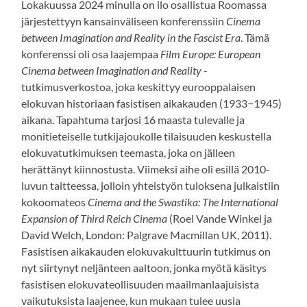
Lokakuussa 2024 minulla on ilo osallistua Roomassa
järjestettyyn kansainväliseen konferenssiin
Cinema
between Imagination and Reality in the Fascist Era
. Tämä
konferenssi oli osa laajempaa
Film Europe: European
Cinema between Imagination and Reality
-
tutkimusverkostoa, joka keskittyy eurooppalaisen
elokuvan historiaan fasistisen aikakauden (1933−1945)
aikana. Tapahtuma tarjosi 16 maasta tulevalle ja
monitieteiselle tutkijajoukolle tilaisuuden keskustella
elokuvatutkimuksen teemasta, joka on jälleen
herättänyt kiinnostusta. Viimeksi aihe oli esillä 2010-
luvun taitteessa, jolloin yhteistyön tuloksena julkaistiin
kokoomateos
Cinema and the Swastika: The International
Expansion of Third Reich Cinema
(Roel Vande Winkel ja
David Welch, London: Palgrave Macmillan UK, 2011).
Fasistisen aikakauden elokuvakulttuurin tutkimus on
nyt siirtynyt neljänteen aaltoon, jonka myötä käsitys
fasistisen elokuvateollisuuden maailmanlaajuisista
vaikutuksista laajenee, kun mukaan tulee uusia