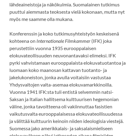
lähdeaineistoja ja näkökulmia. Suomalainen tutkimus
puuttui aiemmasta teoksesta vielä kokonaan, mutta nyt
myös me saamme olla mukana.
Konferenssin ja koko tutkimusyhteistyön keskeisenä
kohteena on
Internationale Filmkammer
(IFK) joka
perustettiin vuonna 1935 eurooppalaisen
elokuvateollisuuden neuvonantavaksi elimeksi. IFK
pyrki vahvistamaan eurooppalaista elokuvatuotantoa ja
luomaan koko maanosan kattavan tuotanto- ja
jakelukoneiston, jonka avulla voitaisiin vastustaa
Yhdysvaltojen valta-asemaa elokuvamarkkinoilla.
Vuonna 1941 IFK:sta tuli entistä selvemmin natsi-
Saksan ja Italian hallitsema kulttuurisen hegemonian
väline, jonka tavoitteena oli vakiinnuttaa fasistien
vaikutusvalta eurooppalaisessa elokuvateollisuudessa
ja välittää kulttuurin keinoin niiden ideologisia viestejä.
Suomessa jako amerikkalais- ja saksalaismieliseen
elokuvaväkeen näkyi jatkosodan aikana
filmiriidan