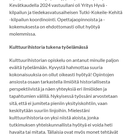
Kevätkaudella 2024 vastuullani oli Yritys Hyvä -
kilpailun ja tiedekasvatusaiheisen Tutki-Kokeile-Kehitä
-kilpailun koordinointi. Opettajaopinnoista ja -
kokemuksesta on ehdottomasti ollut hyötyä
molemmissa.
Kulttuurihistoria tukena työelämässä
Kulttuurihistorian opiskelu on antanut minulle paljon
eväitä työelämään. Kyvystä hahmottaa suuria
kokonaisuuksia on ollut oikeasti hyötyä! Opintojen
ansiosta osaan tarkastella ilmiöitä historiallisesta
perspektiivistä ja näen yhteyksiä eri ilmiöiden ja
tapahtumien välillä. Nykyisessä työssäni arvostetaan
sitä, että ei jumiteta pieniin yksityiskohtiin, vaan
keskitytään suuriin linjoihin. Mielestäni
kulttuurihistoria on yksi niistä aloista, jonka
tutkimuksen yhteiskunnallista hyötyä ei voida heti
havaita tai mitata. Tällaisia ovat myös monet tehtävät