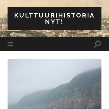
KULTTUURIHISTORIA
NYT!
Toggle
Toggle
search
mobile
field
menu