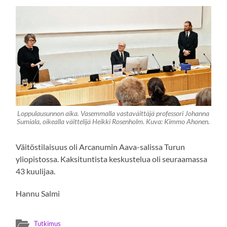
Loppulausunnon aika. Vasemmalla vastaväittäjä professori Johanna
Sumiala, oikealla väittelijä Heikki Rosenholm. Kuva: Kimmo Ahonen.
Väitöstilaisuus oli Arcanumin Aava-salissa Turun
yliopistossa. Kaksituntista keskustelua oli seuraamassa
43 kuulijaa.
Hannu Salmi
Tutkimus