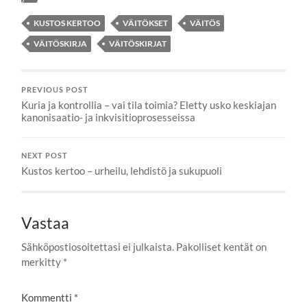
KUSTOS KERTOO
VÄITÖKSET
VÄITÖS
VÄITÖSKIRJA
VÄITÖSKIRJAT
PREVIOUS POST
Kuria ja kontrollia – vai tila toimia? Eletty usko keskiajan
kanonisaatio- ja inkvisitioprosesseissa
NEXT POST
Kustos kertoo – urheilu, lehdistö ja sukupuoli
Vastaa
Sähköpostiosoitettasi ei julkaista.
Pakolliset kentät on
merkitty
*
Kommentti
*