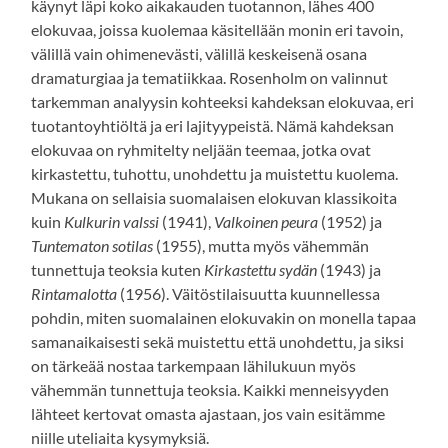
käynyt läpi koko aikakauden tuotannon, lähes 400
elokuvaa, joissa kuolemaa käsitellään monin eri tavoin,
välillä vain ohimenevästi, välillä keskeisenä osana
dramaturgiaa ja tematiikkaa. Rosenholm on valinnut
tarkemman analyysin kohteeksi kahdeksan elokuvaa, eri
tuotantoyhtiöltä ja eri lajityypeistä. Nämä kahdeksan
elokuvaa on ryhmitelty neljään teemaa, jotka ovat
kirkastettu, tuhottu, unohdettu ja muistettu kuolema.
Mukana on sellaisia suomalaisen elokuvan klassikoita
kuin
Kulkurin valssi
(1941),
Valkoinen peura
(1952) ja
Tuntematon sotilas
(1955), mutta myös vähemmän
tunnettuja teoksia kuten
Kirkastettu sydän
(1943) ja
Rintamalotta
(1956). Väitöstilaisuutta kuunnellessa
pohdin, miten suomalainen elokuvakin on monella tapaa
samanaikaisesti sekä muistettu että unohdettu, ja siksi
on tärkeää nostaa tarkempaan lähilukuun myös
vähemmän tunnettuja teoksia. Kaikki menneisyyden
lähteet kertovat omasta ajastaan, jos vain esitämme
niille uteliaita kysymyksiä.