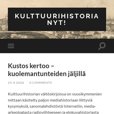
KULTTUURIHISTORIA
NYT!
Toggle
Toggle
search
mobile
field
menu
Kustos kertoo –
kuolemantunteiden jäljillä
25.4.2026
/
0 COMMENTS
Kulttuurihistorian väitöskirjoissa on vuosikymmenien
mittaan käsitelty paljon mediahistoriaan liittyviä
kysymyksiä, sanomalehdistöstä Internetiin, media-
arkeologiasta radioviihteeseen ja elokuvahistoriasta