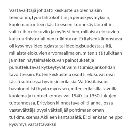
Vastaväittäjä johdatti keskustelua olennaisiin
teemoihin, työn lähtökohtiin ja peruskysymyksiin,
kuolemantunteen käsitteeseen, tunnekäytäntöihin,
valittuihin elokuviin ja myös siihen, millaista elokuvien
kulttuurihistoriallinen tulkinta on. Erityisen kiinnostava
oli kysymys ideologiasta tai ideologisuudesta, siitä,
millaista elokuvien arvomaailma on, miten sitä tulkitaan
ja miten näytelmäelokuvan painotukset ja
puhuttelutavat kytkeytyvät valmistumisajankohdan
tavoitteisiin. Kuten keskustelu osoitti, elokuvat ovat
tässä suhteessa hyvinkin erilaisia. Väitöstilaisuus
havainnollisti hyvin myös sen, miten erilaisilla tavoilla
kuolema ja tunteet kohtasivat 1940- ja 1950-lukujen
tuotannossa. Erityisen kiinnostava oli tilanne, jossa
vastaväittäjä pyysi väittelijää pohtimaan oman
tutkimuksensa Akilleen kantapäätä. Ei ollenkaan helppo
kysymys vastattavaksi!