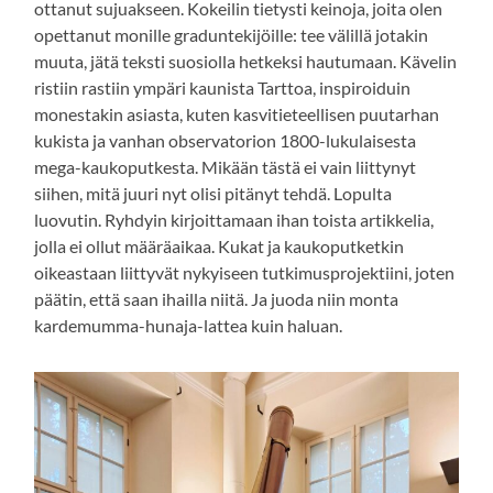
ottanut sujuakseen. Kokeilin tietysti keinoja, joita olen
opettanut monille graduntekijöille: tee välillä jotakin
muuta, jätä teksti suosiolla hetkeksi hautumaan. Kävelin
ristiin rastiin ympäri kaunista Tarttoa, inspiroiduin
monestakin asiasta, kuten kasvitieteellisen puutarhan
kukista ja vanhan observatorion 1800-lukulaisesta
mega-kaukoputkesta. Mikään tästä ei vain liittynyt
siihen, mitä juuri nyt olisi pitänyt tehdä. Lopulta
luovutin. Ryhdyin kirjoittamaan ihan toista artikkelia,
jolla ei ollut määräaikaa. Kukat ja kaukoputketkin
oikeastaan liittyvät nykyiseen tutkimusprojektiini, joten
päätin, että saan ihailla niitä. Ja juoda niin monta
kardemumma-hunaja-lattea kuin haluan.