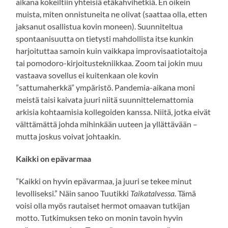
aikana kokeiltiin yhteisiä etäkahvihetkiä. En oikein
muista, miten onnistuneita ne olivat (saattaa olla, etten
jaksanut osallistua kovin moneen). Suunniteltua
spontaanisuutta on tietysti mahdollista itse kunkin
harjoituttaa samoin kuin vaikkapa improvisaatiotaitoja
tai pomodoro-kirjoitustekniikkaa. Zoom tai jokin muu
vastaava sovellus ei kuitenkaan ole kovin
”sattumaherkkä” ympäristö. Pandemia-aikana moni
meistä taisi kaivata juuri niitä suunnittelemattomia
arkisia kohtaamisia kollegoiden kanssa. Niitä, jotka eivät
välttämättä johda mihinkään uuteen ja yllättävään –
mutta joskus voivat johtaakin.
Kaikki on epävarmaa
”Kaikki on hyvin epävarmaa, ja juuri se tekee minut
levolliseksi.” Näin sanoo Tuutikki
Taikatalvessa
. Tämä
voisi olla myös rautaiset hermot omaavan tutkijan
motto. Tutkimuksen teko on monin tavoin hyvin