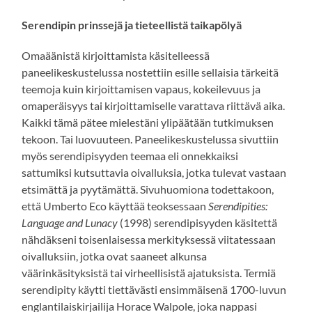
Serendipin prinssejä ja tieteellistä taikapölyä
Omaäänistä kirjoittamista käsitelleessä
paneelikeskustelussa nostettiin esille sellaisia tärkeitä
teemoja kuin kirjoittamisen vapaus, kokeilevuus ja
omaperäisyys tai kirjoittamiselle varattava riittävä aika.
Kaikki tämä pätee mielestäni ylipäätään tutkimuksen
tekoon. Tai luovuuteen. Paneelikeskustelussa sivuttiin
myös serendipisyyden teemaa eli onnekkaiksi
sattumiksi kutsuttavia oivalluksia, jotka tulevat vastaan
etsimättä ja pyytämättä. Sivuhuomiona todettakoon,
että Umberto Eco käyttää teoksessaan
Serendipities:
Language and Lunacy
(1998) serendipisyyden käsitettä
nähdäkseni toisenlaisessa merkityksessä viitatessaan
oivalluksiin, jotka ovat saaneet alkunsa
väärinkäsityksistä tai virheellisistä ajatuksista. Termiä
serendipity käytti tiettävästi ensimmäisenä 1700-luvun
englantilaiskirjailija Horace Walpole, joka nappasi