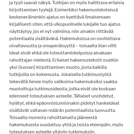
ja tyyli saavat näkyä. Tutkijan on myös hallittava erilaisia
kirjoittamisen tyylejä. Esimerkiksi hakemusteksteissä
keskeneräinenkin ajatus on kyettävä ilmaisemaan
kirjallisesti siten, että ulkopuoliselle lukijalle tuo ajatus
näyttäytyy, jos ei nyt valmiina, niin ainakin riittävää
potentiaalia sisältävänä. Hakemuksissa on osoitettava
oivaltavuutta ja omaperäisyyttä – toisaalta liian villit
ideat eivät ehkä ole toteuttamiskelpoisia ainakaan
rahoittajan mielestä. Erilaiset hakemustekstit ovatkin
yksi (luovan) kirjoittamisen muoto, josta kaikilla
tutkijoilla on kokemusta. Jokaisella tutkimustyötä
tekevällä lienee myös valikoima hakemuksiksi saakka
muotoiltuja tutkimusideoita, jotka eivät ole koskaan
edenneet toteutuksen asteelle. Tällaiset unohdetut,
hylätyt, ehkä epäonnistumisinakin pidetyt hankeideat
sisältävät valtavan määrän potentiaalista luovuutta.
Toisaalta monesta rahoittamatta jääneestä
hakemuksesta suodattuu yhtä ja toista eteenpäin, myös
toteutuksen asteelle yltäviin tutkimuksiin.