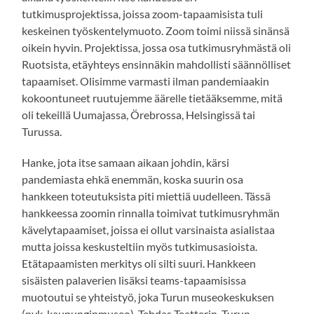
tutkimusprojektissa, joissa zoom-tapaamisista tuli
keskeinen työskentelymuoto. Zoom toimi niissä sinänsä
oikein hyvin. Projektissa, jossa osa tutkimusryhmästä oli
Ruotsista, etäyhteys ensinnäkin mahdollisti säännölliset
tapaamiset. Olisimme varmasti ilman pandemiaakin
kokoontuneet ruutujemme äärelle tietääksemme, mitä
oli tekeillä Uumajassa, Örebrossa, Helsingissä tai
Turussa.
Hanke, jota itse samaan aikaan johdin, kärsi
pandemiasta ehkä enemmän, koska suurin osa
hankkeen toteutuksista piti miettiä uudelleen. Tässä
hankkeessa zoomin rinnalla toimivat tutkimusryhmän
kävelytapaamiset, joissa ei ollut varsinaista asialistaa
mutta joissa keskusteltiin myös tutkimusasioista.
Etätapaamisten merkitys oli silti suuri. Hankkeen
sisäisten palaverien lisäksi teams-tapaamisissa
muotoutui se yhteistyö, joka Turun museokeskuksen
(nyk. kaupunginmuseo), Tehdas Teatterin, Turun