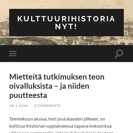
KULTTUURIHISTORIA
NYT!
Toggle
Toggle
search
mobile
field
menu
Mietteitä tutkimuksen teon
oivalluksista – ja niiden
puutteesta
28.1.2026
/
0 COMMENTS
Tammikuun alussa, heti joulukauden jälkeen, on
kulttuurihistorian oppiaineessa tapana kokoontua
yhteiseen seminaariin, jota joulukouluksi kutsutaan.