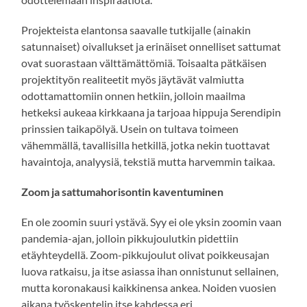
Projekteista elantonsa saavalle tutkijalle (ainakin
satunnaiset) oivallukset ja erinäiset onnelliset sattumat
ovat suorastaan välttämättömiä. Toisaalta pätkäisen
projektityön realiteetit myös jäytävät valmiutta
odottamattomiin onnen hetkiin, jolloin maailma
hetkeksi aukeaa kirkkaana ja tarjoaa hippuja Serendipin
prinssien taikapölyä. Usein on tultava toimeen
vähemmällä, tavallisilla hetkillä, jotka nekin tuottavat
havaintoja, analyysiä, tekstiä mutta harvemmin taikaa.
Zoom ja sattumahorisontin kaventuminen
En ole zoomin suuri ystävä. Syy ei ole yksin zoomin vaan
pandemia-ajan, jolloin pikkujoulutkin pidettiin
etäyhteydellä. Zoom-pikkujoulut olivat poikkeusajan
luova ratkaisu, ja itse asiassa ihan onnistunut sellainen,
mutta koronakausi kaikkinensa ankea. Noiden vuosien
aikana työskentelin itse kahdessa eri