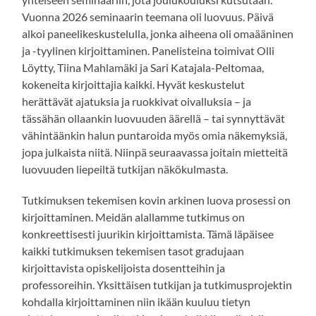
Vuonna 2026 seminaarin teemana oli luovuus. Päivä
alkoi paneelikeskustelulla, jonka aiheena oli omaääninen
ja -tyylinen kirjoittaminen. Panelisteina toimivat Olli
Löytty, Tiina Mahlamäki ja Sari Katajala-Peltomaa,
kokeneita kirjoittajia kaikki. Hyvät keskustelut
herättävät ajatuksia ja ruokkivat oivalluksia – ja
tässähän ollaankin luovuuden äärellä – tai synnyttävät
vähintäänkin halun puntaroida myös omia näkemyksiä,
jopa julkaista niitä. Niinpä seuraavassa joitain mietteitä
luovuuden liepeiltä tutkijan näkökulmasta.
Tutkimuksen tekemisen kovin arkinen luova prosessi on
kirjoittaminen. Meidän alallamme tutkimus on
konkreettisesti juurikin kirjoittamista. Tämä läpäisee
kaikki tutkimuksen tekemisen tasot gradujaan
kirjoittavista opiskelijoista dosentteihin ja
professoreihin. Yksittäisen tutkijan ja tutkimusprojektin
kohdalla kirjoittaminen niin ikään kuuluu tietyn