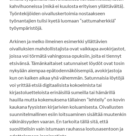
kahvihuoneissa (mikä ei kuulosta erityisen yllättävältä).
Työntekijöiden oivalluskertoimia nostaakseen
työnantajien tulisi kyetä luomaan ”sattumaherkkiä”
työympäristöjä.
Arkinen ja melko ilmeinen esimerkki yllättävien
oivalluksien mahdollistajista ovat vaikkapa avokirjastot,
joissa voi törmätä vahingossa opuksiin, joita ei tiennyt
etsivänsä. Tämänkaltaiset satunnaiset löydöt ovat tosin
nykyään aiempaa epätodennäköisempiä, avokirjastoja
kun on kaiken aikaa yhä vähemmän. Satunnaisia löytöjä
voi yrittää etsiä digitaalisista kokoelmista tai
kirjastoluetteloista erinäisillä sumeilla tai hämärillä
hauilla mutta kokemuksena tällainen ”lehteily” on kovin
kaukana fyysisten kirjarivien koluamisesta. Oivallusten
suunnitelmallinen esiin loitsuaminen sisältää muutenkin
väkinäisyyden vaaran. En tarkoita tällä sitä, että
suosittelisin vain istumaan rauhassa lootusasentoon ja
odottelemaan inspiraatiota.