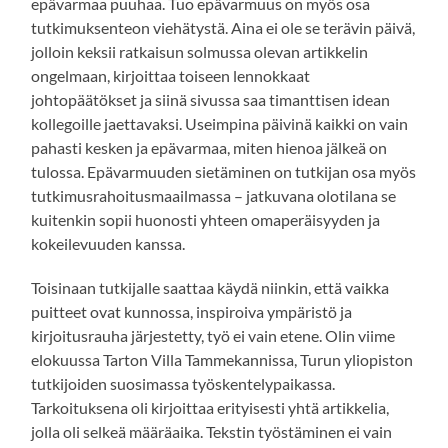
epävarmaa puuhaa. Tuo epävarmuus on myös osa
tutkimuksenteon viehätystä. Aina ei ole se terävin päivä,
jolloin keksii ratkaisun solmussa olevan artikkelin
ongelmaan, kirjoittaa toiseen lennokkaat
johtopäätökset ja siinä sivussa saa timanttisen idean
kollegoille jaettavaksi. Useimpina päivinä kaikki on vain
pahasti kesken ja epävarmaa, miten hienoa jälkeä on
tulossa. Epävarmuuden sietäminen on tutkijan osa myös
tutkimusrahoitusmaailmassa – jatkuvana olotilana se
kuitenkin sopii huonosti yhteen omaperäisyyden ja
kokeilevuuden kanssa.
Toisinaan tutkijalle saattaa käydä niinkin, että vaikka
puitteet ovat kunnossa, inspiroiva ympäristö ja
kirjoitusrauha järjestetty, työ ei vain etene. Olin viime
elokuussa Tarton Villa Tammekannissa, Turun yliopiston
tutkijoiden suosimassa työskentelypaikassa.
Tarkoituksena oli kirjoittaa erityisesti yhtä artikkelia,
jolla oli selkeä määräaika. Tekstin työstäminen ei vain