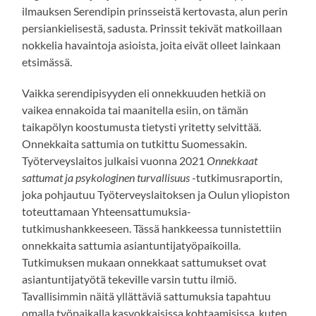
ilmauksen Serendipin prinsseistä kertovasta, alun perin
persiankielisestä, sadusta. Prinssit tekivät matkoillaan
nokkelia havaintoja asioista, joita eivät olleet lainkaan
etsimässä.
Vaikka serendipisyyden eli onnekkuuden hetkiä on
vaikea ennakoida tai maanitella esiin, on tämän
taikapölyn koostumusta tietysti yritetty selvittää.
Onnekkaita sattumia on tutkittu Suomessakin.
Työterveyslaitos julkaisi vuonna 2021
Onnekkaat
sattumat ja psykologinen turvallisuus
-tutkimusraportin,
joka pohjautuu Työterveyslaitoksen ja Oulun yliopiston
toteuttamaan Yhteensattumuksia-
tutkimushankkeeseen. Tässä hankkeessa tunnistettiin
onnekkaita sattumia asiantuntijatyöpaikoilla.
Tutkimuksen mukaan onnekkaat sattumukset ovat
asiantuntijatyötä tekeville varsin tuttu ilmiö.
Tavallisimmin näitä yllättäviä sattumuksia tapahtuu
omalla työpaikalla kasvokkaisissa kohtaamisissa, kuten