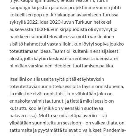
kaupunginkirjaston ja oman projektimme voimin johti
kokeellisen pop up -kirjakaupan avaamiseen Turussa
syksyllä 2022. Idea 2020-luvun Turkuun hetkeksi
aukeavasta 1800-luvun kirjapuodista oli syntynyt jo
hankkeen suunnitteluvaiheessa mutta varsinainen
sisältö hahmottui vasta silloin, kun löytyi sopiva joukko
toteuttamaan ideaa. Teams oli kuitenkin ensisijaisesti
alusta, jolla käytiin keskustelua erilaisista ideoista, ei
niinkään varsinainen ideoiden tuottamisen paikka.
Itselläni on siis useita syitä pitää etäyhteyksin
toteutettavia suunnittelusessioita täysin onnistuneina.
Ja miksi ne eivät onnistuisi, kun vähintään joku on
ennakolta valmistautunut, ja tietää miksi sessio on
kutsuttu koolle (mikä on yleensäkin suotavaa
palavereissa). Mutta se, mitä etäpalaveriin – tai
ylipäätään suunniteltuun sessioon – on vaikea tilata, on
sattumalta ja pyytämättä tulevat oivallukset. Pandemia-