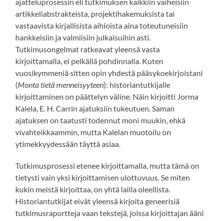
ajatteluprosessin eli tutkimuksen kaikkiin vaiheisiin
artikkeliabstrakteista, projektihakemuksista tai
vastaavista kirjallisista aihioista aina toteutuneisiin
hankkeisiin ja valmiisiin julkaisuihin asti.
Tutkimusongelmat ratkeavat yleensä vasta
kirjoittamalla, ei pelkällä pohdinnalla. Kuten
vuosikymmeniä sitten opin yhdestä pääsykoekirjoistani
(
Monta tietä menneisyyteen
): historiantutkijalle
kirjoittaminen on päättelyn väline. Näin kirjoitti Jorma
Kalela, E. H. Carrin ajatuksiin tukeutuen. Saman
ajatuksen on taatusti todennut moni muukin, ehkä
vivahteikkaammin, mutta Kalelan muotoilu on
ytimekkyydessään täyttä asiaa.
Tutkimusprosessi etenee kirjoittamalla, mutta tämä on
tietysti vain yksi kirjoittamisen ulottuvuus. Se miten
kukin meistä kirjoittaa, on yhtä lailla oleellista.
Historiantutkijat eivät yleensä kirjoita geneerisiä
tutkimusraportteja vaan tekstejä, joissa kirjoittajan ääni