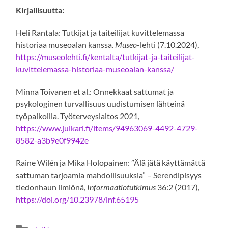
Kirjallisuutta:
Heli Rantala: Tutkijat ja taiteilijat kuvittelemassa
historiaa museoalan kanssa.
Museo
-lehti (7.10.2024),
https://museolehti.fi/kentalta/tutkijat-ja-taiteilijat-
kuvittelemassa-historiaa-museoalan-kanssa/
Minna Toivanen et al.: Onnekkaat sattumat ja
psykologinen turvallisuus uudistumisen lähteinä
työpaikoilla. Työterveyslaitos 2021,
https://www.julkari.fi/items/94963069-4492-4729-
8582-a3b9e0f9942e
Raine Wilén ja Mika Holopainen: ”Älä jätä käyttämättä
sattuman tarjoamia mahdollisuuksia” – Serendipisyys
tiedonhaun ilmiönä,
Informaatiotutkimus
36:2 (2017),
https://doi.org/10.23978/inf.65195