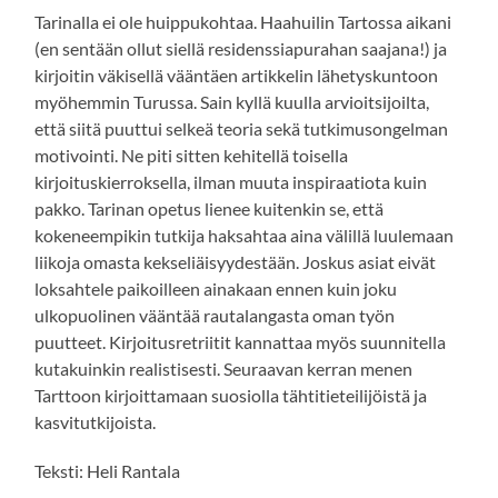
Tarinalla ei ole huippukohtaa. Haahuilin Tartossa aikani
(en sentään ollut siellä residenssiapurahan saajana!) ja
kirjoitin väkisellä vääntäen artikkelin lähetyskuntoon
myöhemmin Turussa. Sain kyllä kuulla arvioitsijoilta,
että siitä puuttui selkeä teoria sekä tutkimusongelman
motivointi. Ne piti sitten kehitellä toisella
kirjoituskierroksella, ilman muuta inspiraatiota kuin
pakko. Tarinan opetus lienee kuitenkin se, että
kokeneempikin tutkija haksahtaa aina välillä luulemaan
liikoja omasta kekseliäisyydestään. Joskus asiat eivät
loksahtele paikoilleen ainakaan ennen kuin joku
ulkopuolinen vääntää rautalangasta oman työn
puutteet. Kirjoitusretriitit kannattaa myös suunnitella
kutakuinkin realistisesti. Seuraavan kerran menen
Tarttoon kirjoittamaan suosiolla tähtitieteilijöistä ja
kasvitutkijoista.
Teksti: Heli Rantala