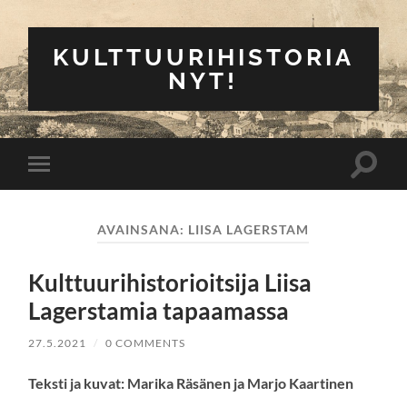
KULTTUURIHISTORIA
NYT!
Toggle
Toggle
search
mobile
field
menu
AVAINSANA:
LIISA LAGERSTAM
Kulttuurihistorioitsija Liisa
Lagerstamia tapaamassa
27.5.2021
/
0 COMMENTS
Teksti ja kuvat: Marika Räsänen ja Marjo Kaartinen