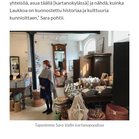
yhteisöä, asua täällä [kartanokylässä] ja nähdä, kuinka
Laukkoa on kunnostettu historiaa ja kulttuuria
kunnioittaen,” Sara pohtii.
Tapasimme Sara Vallin kartanopuodissa