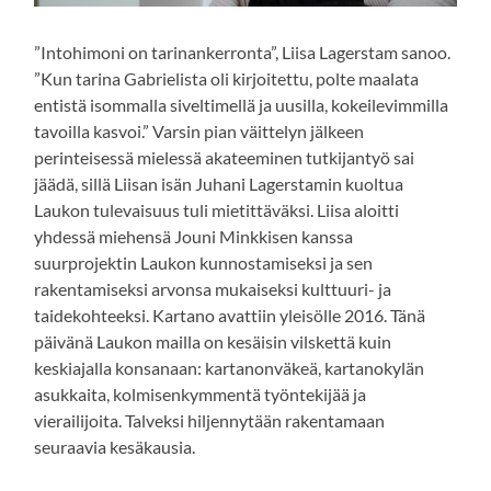
”Intohimoni on tarinankerronta”, Liisa Lagerstam sanoo.
”Kun tarina Gabrielista oli kirjoitettu, polte maalata
entistä isommalla siveltimellä ja uusilla, kokeilevimmilla
tavoilla kasvoi.” Varsin pian väittelyn jälkeen
perinteisessä mielessä akateeminen tutkijantyö sai
jäädä, sillä Liisan isän Juhani Lagerstamin kuoltua
Laukon tulevaisuus tuli mietittäväksi. Liisa aloitti
yhdessä miehensä Jouni Minkkisen kanssa
suurprojektin Laukon kunnostamiseksi ja sen
rakentamiseksi arvonsa mukaiseksi kulttuuri- ja
taidekohteeksi. Kartano avattiin yleisölle 2016. Tänä
päivänä Laukon mailla on kesäisin vilskettä kuin
keskiajalla konsanaan: kartanonväkeä, kartanokylän
asukkaita, kolmisenkymmentä työntekijää ja
vierailijoita. Talveksi hiljennytään rakentamaan
seuraavia kesäkausia.