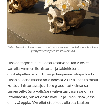
Ville Heimalan keraamiset kallot ovat osa kuvitteellista, unohduksiin
jäänyttä etnografista kokoelmaa
Liisa on tarjonnut Laukossa kesätyöpaikan vuosien
varrella kymmenille historian ja taidehistorian
opiskelijoille etenkin Turun ja Tampereen yliopistoista.
Liisan oikeana kätenä on vuodesta 2017 alkaen toiminut
kulttuurihistoriassa juuri pro gradu -tutkielmansa
viimeistellyt Sara Valli. Sara vahvistaa Liisan sanomaa
intohimosta, rohkeudesta kokeilla ja ilmapiiristä, jossa
on hyvä oppia. ”On ollut etuoikeus olla osa Laukon