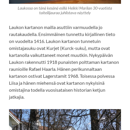
Laukossa on tänä kesänä esillä Heikki Marilan 30-vuotista
taiteilijauraa juhlistava näyttely
Laukon kartanon mailla asuttiin varmuudella jo
rautakaudella. Ensimmäinen tunnettu kirjallinen tieto
on vuodelta 1416. Laukon kartanon tunnetuin
omistajasuku ovat Kurjet (Kurck-suku), mutta ovat
kartanolla vaikuttaneet monet muutkin. Nykypäivän
Laukon rakennutti 1918 punaisten polttaman kartanon
raunioille Rafael Haarla. Hänen perikunnaltaan
kartanon ostivat Lagerstamit 1968. Toisessa polvessa
Liisa ja hänen miehensä ovat kartanon nykyisinä
omistajina todella vuosisataisen historian ketjun
jatkajia.