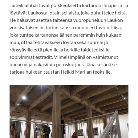
Taiteilijat ihastuvat poikkeuksetta kartanon ilmapiiriin ja
löytävät Laukosta jotain sellaista, joka puhuttelee heitä.
He haluavat asettaa taiteensa vuoropuheluun Laukon
vuosisataisen historian kanssa monin eri tavoin. Liisa,
joka tuntee kartanonsa äänen paremmin kuin kukaan
muu, ottaa tehtäväkseen löytää sekä suurille ja
rönsyäville että pienille ja herkille taideteoksille
sopivimmat estradit. Viimeisimpänä on valmistunut
upean viljamakasiinin peruskorjaus. Tänä kesänä se
tarjoaa huikean taustan Heikki Marilan teoksille.