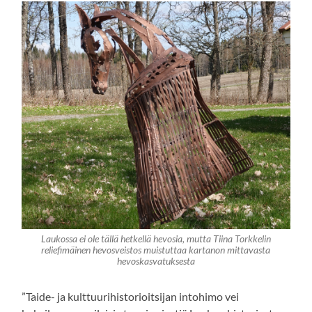
Laukossa ei ole tällä hetkellä hevosia, mutta Tiina Torkkelin
reliefimäinen hevosveistos muistuttaa kartanon mittavasta
hevoskasvatuksesta
”Taide- ja kulttuurihistorioitsijan intohimo vei