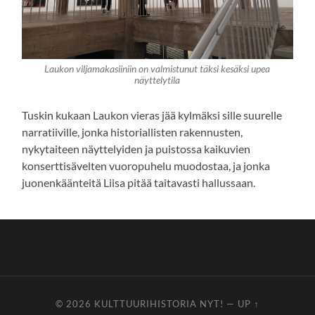
Laukon viljamakasiiniin on valmistunut täksi kesäksi upea
näyttelytila
Tuskin kukaan Laukon vieras jää kylmäksi sille suurelle
narratiiville, jonka historiallisten rakennusten,
nykytaiteen näyttelyiden ja puistossa kaikuvien
konserttisävelten vuoropuhelu muodostaa, ja jonka
juonenkäänteitä Liisa pitää taitavasti hallussaan.
© 2026
KULTTUURIHISTORIA NYT!
—
UP ↑