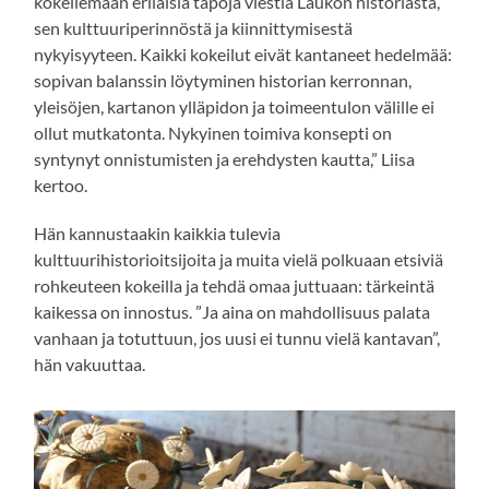
kokeilemaan erilaisia tapoja viestiä Laukon historiasta,
sen kulttuuriperinnöstä ja kiinnittymisestä
nykyisyyteen. Kaikki kokeilut eivät kantaneet hedelmää:
sopivan balanssin löytyminen historian kerronnan,
yleisöjen, kartanon ylläpidon ja toimeentulon välille ei
ollut mutkatonta. Nykyinen toimiva konsepti on
syntynyt onnistumisten ja erehdysten kautta,” Liisa
kertoo.
Hän kannustaakin kaikkia tulevia
kulttuurihistorioitsijoita ja muita vielä polkuaan etsiviä
rohkeuteen kokeilla ja tehdä omaa juttuaan: tärkeintä
kaikessa on innostus. ”Ja aina on mahdollisuus palata
vanhaan ja totuttuun, jos uusi ei tunnu vielä kantavan”,
hän vakuuttaa.