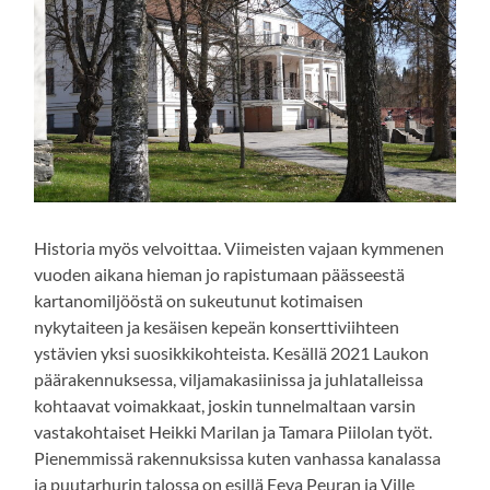
Historia myös velvoittaa. Viimeisten vajaan kymmenen
vuoden aikana hieman jo rapistumaan päässeestä
kartanomiljööstä on sukeutunut kotimaisen
nykytaiteen ja kesäisen kepeän konserttiviihteen
ystävien yksi suosikkikohteista. Kesällä 2021 Laukon
päärakennuksessa, viljamakasiinissa ja juhlatalleissa
kohtaavat voimakkaat, joskin tunnelmaltaan varsin
vastakohtaiset Heikki Marilan ja Tamara Piilolan työt.
Pienemmissä rakennuksissa kuten vanhassa kanalassa
ja puutarhurin talossa on esillä Eeva Peuran ja Ville