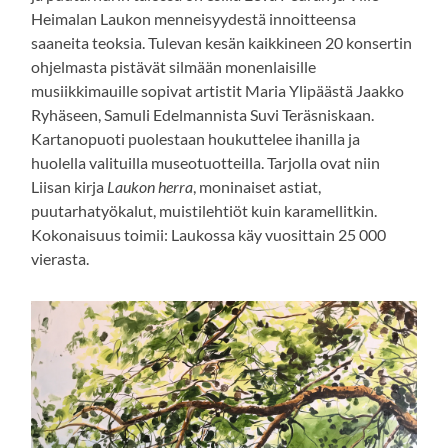
Heimalan Laukon menneisyydestä innoitteensa
saaneita teoksia. Tulevan kesän kaikkineen 20 konsertin
ohjelmasta pistävät silmään monenlaisille
musiikkimauille sopivat artistit Maria Ylipäästä Jaakko
Ryhäseen, Samuli Edelmannista Suvi Teräsniskaan.
Kartanopuoti puolestaan houkuttelee ihanilla ja
huolella valituilla museotuotteilla. Tarjolla ovat niin
Liisan kirja
Laukon herra
, moninaiset astiat,
puutarhatyökalut, muistilehtiöt kuin karamellitkin.
Kokonaisuus toimii: Laukossa käy vuosittain 25 000
vierasta.