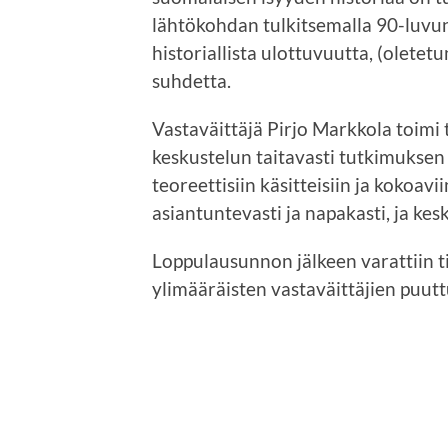
lähtökohdan tulkitsemalla 90-luvun
historiallista ulottuvuutta, (oletet
suhdetta.
Vastaväittäjä Pirjo Markkola toimi 
keskustelun taitavasti tutkimuksen
teoreettisiin käsitteisiin ja kokoavi
asiantuntevasti ja napakasti, ja kesk
Loppulausunnon jälkeen varattiin ti
ylimääräisten vastaväittäjien puutt