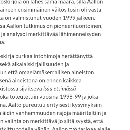
töskirjoja on lähes sama määrä, sillä Aallon
iaineen ensimmäinen väitös tosin oli vasta
ta on valmistunut vuoden 1999 jälkeen.
ssa Aallon tutkimus on pioneeriluontoinen,
ian ja analysoi merkittävää lähimenneisyden
ua.
öskirja purkaa intohimoja herättänyttä
sekä aikalaiskirjallisuuden ja
lun että omaelämäkerrallisen aineiston
isenä aineistona on ennen kaikkea
stossa sijaitseva
Isää etsimässä
-
 joka toteutettiin vuosina 1998-99 ja joka
nä. Aalto pureutuu erityisesti kysymyksiin
 ja äidin vanhemmuuden rajoja määriteltiin ja
en valinta on merkittävä jo siitä syystä, että
tkittu todella vähän. Aallon työ tarjoaa alalle