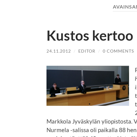
AVAINSA
Kustos kertoo
24.11.2012
/
EDITOR
/
0 COMMENTS
Markkola Jyväskylän yliopistosta. 
Nurmela -salissa oli paikalla 88 he