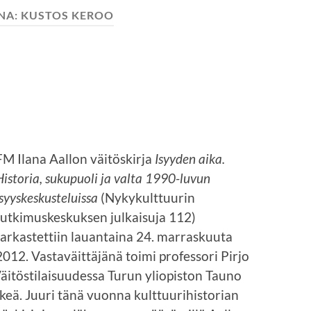
NA:
KUSTOS KEROO
FM Ilana Aallon väitöskirja
Isyyden aika.
Historia, sukupuoli ja valta 1990-luvun
isyyskeskusteluissa
(Nykykulttuurin
tutkimuskeskuksen julkaisuja 112)
tarkastettiin lauantaina 24. marraskuuta
2012. Vastaväittäjänä toimi professori Pirjo
Väitöstilaisuudessa Turun yliopiston Tauno
nkeä. Juuri tänä vuonna kulttuurihistorian