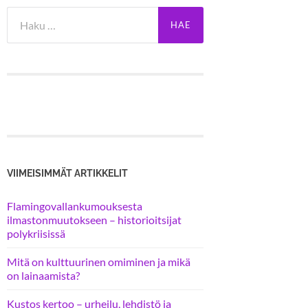
Haku:
VIIMEISIMMÄT ARTIKKELIT
Flamingovallankumouksesta
ilmastonmuutokseen – historioitsijat
polykriisissä
Mitä on kulttuurinen omiminen ja mikä
on lainaamista?
Kustos kertoo – urheilu, lehdistö ja