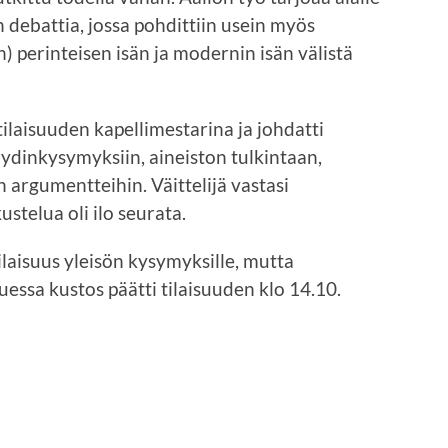
 debattia, jossa pohdittiin usein myös
un) perinteisen isän ja modernin isän välistä
tilaisuuden kapellimestarina ja johdatti
 ydinkysymyksiin, aineiston tulkintaan,
in argumentteihin. Väittelijä vastasi
ustelua oli ilo seurata.
laisuus yleisön kysymyksille, mutta
uessa kustos päätti tilaisuuden klo 14.10.