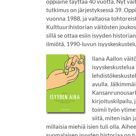
oppiaine täyttää 40 vuotta. Nyt väi
tutkimus on järjestyksessä 39. Opp
vuonna 1988, ja valtaosa tohtoreis
Kulttuurihistorian väitösten jouko
sillä se ottaa esiin isyyden histor
ilmiötä, 1990-luvun isyyskeskustel
Ilana Aallon väit
isyyskeskustelua 
lehdistökeskuste
avulla. Jälkimmä
Kansanrunousarki
kirjoituskilpailu,
toimii työn ytime
siitä, miten isän
millaisia miehiä isien tuli olla. Aihe
suomalaisen isyyden historiaa on tu