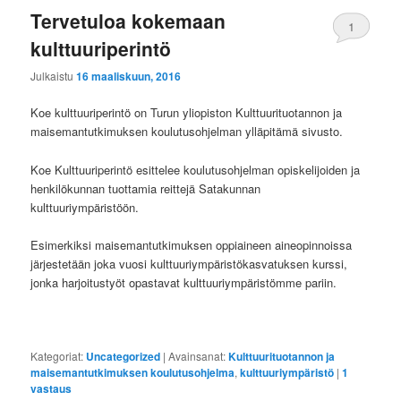
Tervetuloa kokemaan
1
kulttuuriperintö
Julkaistu
16 maaliskuun, 2016
Koe kulttuuriperintö on Turun yliopiston Kulttuurituotannon ja
maisemantutkimuksen koulutusohjelman ylläpitämä sivusto.
Koe Kulttuuriperintö esittelee koulutusohjelman opiskelijoiden ja
henkilökunnan tuottamia reittejä Satakunnan
kulttuuriympäristöön.
Esimerkiksi maisemantutkimuksen oppiaineen aineopinnoissa
järjestetään joka vuosi kulttuuriympäristökasvatuksen kurssi,
jonka harjoitustyöt opastavat kulttuuriympäristömme pariin.
Kategoriat:
Uncategorized
|
Avainsanat:
Kulttuurituotannon ja
maisemantutkimuksen koulutusohjelma
,
kulttuuriympäristö
|
1
vastaus