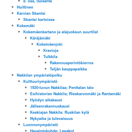
8. osa, Isosanta
Huittinen
Karvian Skantsi
Skantsi kartoissa
Kokemäki
Kokemäenkartano ja alajuoksun suurtilat
Käräjämäki
Kokemäenjoki
Kravioja
Tulkkila
Rakennusperintökierros
Teljän kauppapaikka
Nakkilan ympäristöpolku
Kulttuuriympäristö
1920-luvun Nakkilaa; Penttalan talo
Esihistorian Nakkila; Rieskaronmäki ja Rantamäki
Hyödyn aikakausi
Jälleenrakennuskausi
Keskiajan Nakkila: Ruskilan kylä
Nykyaika ja tulevaisuus
Luonnonympäristö
Havaintokohde: Lepakot