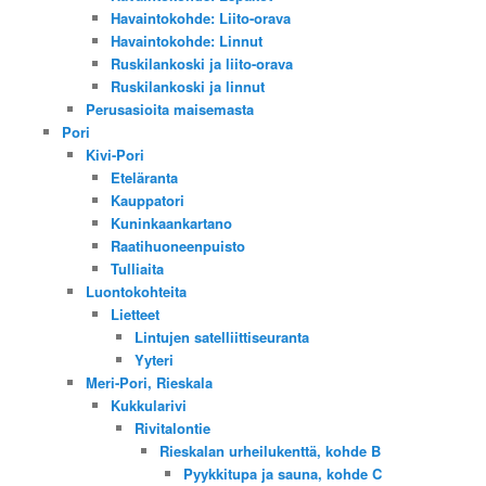
Havaintokohde: Liito-orava
Havaintokohde: Linnut
Ruskilankoski ja liito-orava
Ruskilankoski ja linnut
Perusasioita maisemasta
Pori
Kivi-Pori
Eteläranta
Kauppatori
Kuninkaankartano
Raatihuoneenpuisto
Tulliaita
Luontokohteita
Lietteet
Lintujen satelliittiseuranta
Yyteri
Meri-Pori, Rieskala
Kukkularivi
Rivitalontie
Rieskalan urheilukenttä, kohde B
Pyykkitupa ja sauna, kohde C