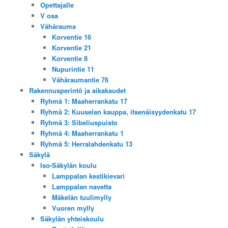
Opettajalle
V osa
Vähärauma
Korventie 16
Korventie 21
Korventie 8
Nupurintie 11
Vähäraumantie 76
Rakennusperintö ja aikakaudet
Ryhmä 1: Maaherrankatu 17
Ryhmä 2: Kuuselan kauppa, itsenäisyydenkatu 17
Ryhmä 3: Sibeliuspuisto
Ryhmä 4: Maaherrankatu 1
Ryhmä 5: Herralahdenkatu 13
Säkylä
Iso-Säkylän koulu
Lamppalan kestikievari
Lamppalan navetta
Mäkelän tuulimylly
Vuoren mylly
Säkylän yhteiskoulu