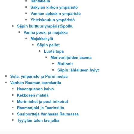
Rantatiellä
Säkylän kirkon ympäristö
Vanhan apteekin ympäristö
Yhteiskoulun ympäristö
Säpin kulttuuriympäristöpolku
Vanha pooki ja majakka
Majakkakylä
Säpin pellot
Luotsitupa
Merivartijoiden asema
Muflonit
Säpin lähialueen hylyt
Sota, ympäristö ja Porin metsä
Vanhan Rauman aarrekartta
Hauenguanon kaivo
Kekkosen matala
Merimiehet ja posliinikoirat
Raumanjoki ja Taarinsilta
Susiportteja Vanhassa Raumassa
Tyytylän talon kivijalka