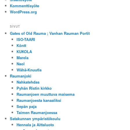
Kommenttisyöte
WordPress.org
SIVUT
Gates of Old Rauma ; Vanhan Rauman Portit
ISO-TAARI
Köntt
KUKOLA
Marela
Naol
Wähä-Knuutla
Raumanjoki
Nahkatehdas
Pyhän Ristin kirkko
Raumanjoen muuttuva maisema
Raumanjoesta kanaaliksi
Sepän paja
Taimen Raumanjoessa
Satakunnan ympäristökoulu
Hennala ja Aittaluoto