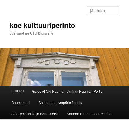
Siirry
Siirry
sisältöön
toissijaiseen
Haku
sisältöön
koe kulttuuriperinto
Just another UTU Blogs site
Päävalikko
Etusivu
Gates of Old Rauma ; Vanhan Rauman Portit
Raumanjoki
Satakunnan ympäristökoulu
Sota, ympäristö ja Porin metsä
Vanhan Rauman aarrekartta