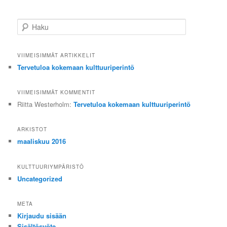
H
a
k
u
VIIMEISIMMÄT ARTIKKELIT
Tervetuloa kokemaan kulttuuriperintö
VIIMEISIMMÄT KOMMENTIT
Riitta Westerholm
:
Tervetuloa kokemaan kulttuuriperintö
ARKISTOT
maaliskuu 2016
KULTTUURIYMPÄRISTÖ
Uncategorized
META
Kirjaudu sisään
Sisältösyöte